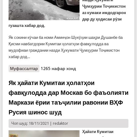
Ҷумҳурии Тоҷикистон
аз кумаки имдодгарон
дар ду ҳодисаи рӯзи
гузашта хабар дод.
Як сокини кӯчаи ба номи Аминҷон Шукӯҳии шаҳри Душанбе ба
Қисми навбатдории Кумитаи ҳолатҳои фавқулодда ва
мудофиаи граждании назди Ҳукумати Ҷумҳурии Тоҷикистон
хабар дод...
Муфассалтар
о Ду амалиёти наҷот дар як рӯз
1265 нафар хонд
Як ҳайати Кумитаи ҳолатҳои
фавқулодда дар Москав бо фаъолияти
Маркази ёрии таъҷилии равонии ВҲФ
Русия шинос шуд
Чоп шуд: 18/11/2021 |
redaktor
Ҳайати Кумитаи