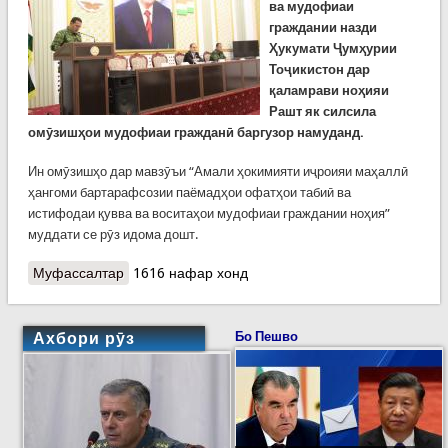
ва мудофиаи
граждании назди
Ҳукумати Ҷумҳурии
Тоҷикистон дар
қаламрави ноҳияи
Рашт як силсила
омӯзишҳои мудофиаи гражданӣ баргузор намуданд.
Ин омӯзишҳо дар мавзӯъи “Амали ҳокимияти иҷроияи маҳаллӣ
ҳангоми бартарафсозии паёмадҳои офатҳои табиӣ ва
истифодаи қувва ва воситаҳои мудофиаи граждании ноҳия”
муддати се рӯз идома дошт.
Муфассалтар
о Омӯзишҳои мудофиаи гражданӣ дар Рашт
1616 нафар хонд
Ахбори рӯз
Бо Пешво