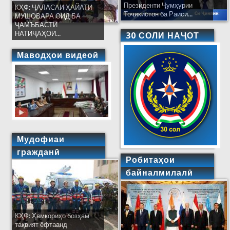
Президенти Ҷумҳурии
КҲФ: ҶАЛАСАИ ҲАЙАТИ
Тоҷикистон ба Раиси...
МУШОВАРА ОИД БА
ҶАМЪБАСТИ
НАТИҶАҲОИ...
30 СОЛИ НАҶОТ
Маводҳои видеоӣ
Мудофиаи
гражданӣ
Робитаҳои
байналмилалӣ
КҲФ: Ҳамкориҳо бозҳам
тақвият ёфтаанд