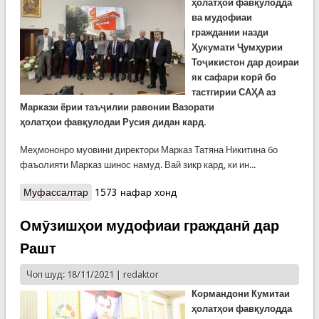
ҳолатҳои фавқулодда
ва мудофиаи
граждании назди
Ҳукумати Ҷумҳурии
Тоҷикистон дар доираи
як сафари корӣ бо
тастгирии САҲА аз
Маркази ёрии таъҷилии равонии Вазорати
ҳолатҳои
фавқулодаи
Русия дидан кард.
Меҳмононро муовини директори Марказ Татяна Никитина бо
фаъолияти Марказ шинос намуд. Вай зикр кард, ки ин...
Муфассалтар
о Як ҳайати Кумитаи ҳолатҳои фавқулодда дар
1573 нафар хонд
Москав бо фаъолияти Маркази ёрии таъҷилии
равонии ВҲФ Русия шинос шуд
Омӯзишҳои мудофиаи гражданӣ дар
Рашт
Чоп шуд: 18/11/2021 |
redaktor
Кормандони Кумитаи
ҳолатҳои фавқулодда