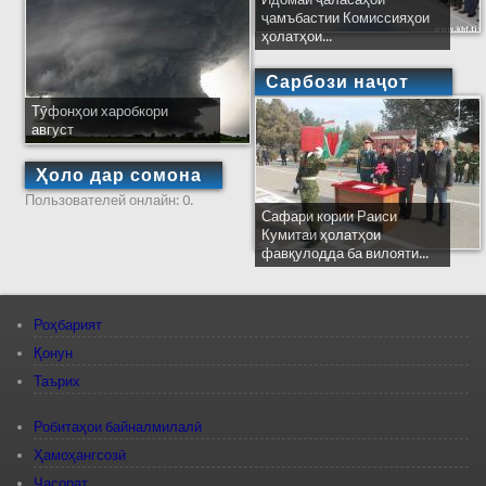
ҷамъбастии Комиссияҳои
ҳолатҳои...
Сарбози наҷот
Тӯфонҳои харобкори
август
Ҳоло дар сомона
Пользователей онлайн: 0.
Сафари кории Раиси
Кумитаи ҳолатҳои
фавқулодда ба вилояти...
Роҳбарият
Қонун
Таърих
Робитаҳои байналмилалӣ
Ҳамоҳангсозӣ
Ҷасорат