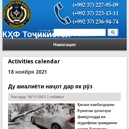
Поиск
КҲФ Тоҷикистон
Форма поиска
Навигация
Activities calendar
18 ноября 2021
Ду амалиёти наҷот дар як рӯз
Чоп шуд: 18/11/2021 |
redaktor
Қисми навбатдории
Кумитаи ҳолатҳои
фавқулодда ва
мудофиаи граждании
назди Ҳукумати