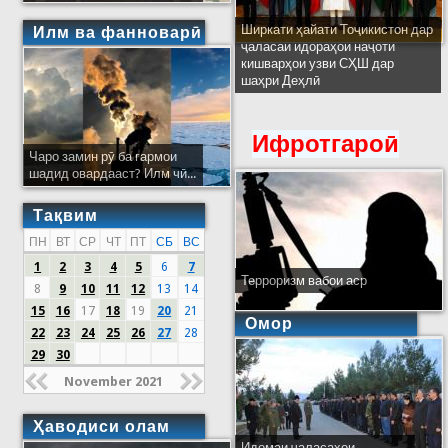
Ширкати ҳайати Тоҷикистон дар
Илм ва фанноварӣ
ҷаласаи идораҳои наҷоти
кишварҳои узви СҲШ дар
шаҳри Деҳлӣ
Ифротгароӣ
Чаро замин рӯ ба гармои
шадид овардааст? Илм чӣ...
Тақвим
ПН
ВТ
СР
ЧТ
ПТ
СБ
ВС
1
2
3
4
5
6
7
Терроризм вабои аср
8
9
10
11
12
13
14
15
16
17
18
19
20
21
Омор
22
23
24
25
26
27
28
29
30
November 2021
Ҳаводиси олам
Идомаи ҷаласаҳои