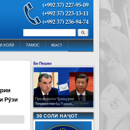
Поиск
Форма поиска
И ХОЛӢ
ТАМОС
REACT
Бо Пешво
урии
и Рӯзи
Президенти Ҷумҳурии
Тоҷикистон ба Раиси...
30 СОЛИ НАҶОТ