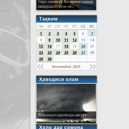
Чаро замин рӯ ба гармои шадид
овардааст? Илм чӣ...
Тақвим
ПН
ВТ
СР
ЧТ
ПТ
СБ
ВС
1
2
3
4
5
6
7
8
9
10
11
12
13
14
15
16
17
18
19
20
21
22
23
24
25
26
27
28
29
30
November 2021
Ҳаводиси олам
Тӯфонҳои харобкори август
Ҳоло дар сомона