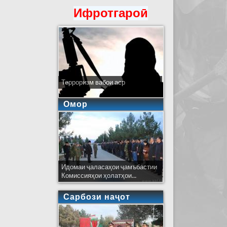
Ифротгароӣ
Терроризм вабои аср
Омор
Идомаи ҷаласаҳои ҷамъбастии
Комиссияҳои ҳолатҳои...
Сарбози наҷот