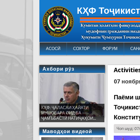
КҲФ Тоҷикис
АСОСӢ
СОХТОР
ФОРУМ
САН
Ахбори рӯз
Activiti
07 ноябр
Паёми ш
Тоҷикис
КҲФ: ҶАЛАСАИ ҲАЙАТИ
МУШОВАРА ОИД БА
Констит
ҶАМЪБАСТИ НАТИҶАҲОИ...
Чоп шуд: 07
Маводҳои видеоӣ