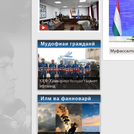
Мудофиаи гражданӣ
Муфассалт
КҲФ: Ҳамкориҳо бозҳам тақвият
ёфтаанд
Илм ва фанноварӣ