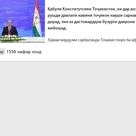
Қабули Конститутсияи Тоҷикистон, ки дар ро
рушди давлати навини тоҷикон нақши сарна
дорад, яке аз дастовардҳои бузурги даврони
мебошад.
Ҳамаи мардуми сарбаланди Тоҷикистонро ба и
ар
о Паёми шодбошии Пешвои миллат, Президенти Ҷумҳурии Тоҷик
1556 нафар хонд
Рӯзи Конститутсия