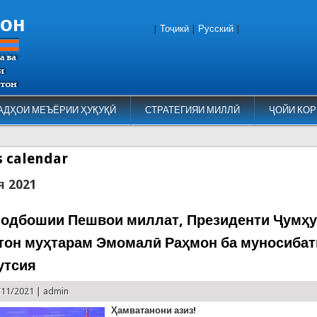
тон
|
Тоҷикӣ
|
Русский
|
АДҲОИ МЕЪЁРИИ ҲУҚУҚӢ
СТРАТЕГИЯИ МИЛЛӢ
ҶОЙИ КОР
es calendar
я 2021
одбошии Пешвои миллат, Президенти Ҷумҳ
тон муҳтарам Эмомалӣ Раҳмон ба муносибат
утсия
/11/2021 |
admin
Ҳамватанони азиз!