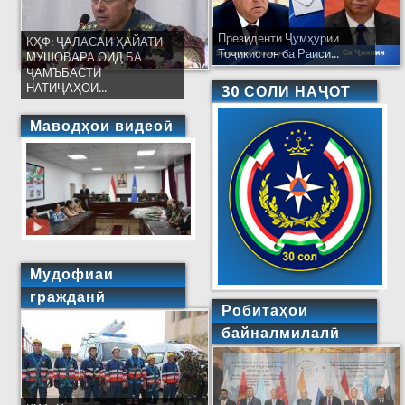
Президенти Ҷумҳурии
КҲФ: ҶАЛАСАИ ҲАЙАТИ
Тоҷикистон ба Раиси...
МУШОВАРА ОИД БА
ҶАМЪБАСТИ
НАТИҶАҲОИ...
30 СОЛИ НАҶОТ
Маводҳои видеоӣ
Мудофиаи
гражданӣ
Робитаҳои
байналмилалӣ