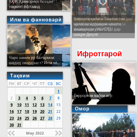
КҲФ: Ҳамкориҳо бозҳам
тақвият ёфтаанд
Ширкати ҳайати Тоҷикистон дар
Илм ва фанноварӣ
ҷаласаи идораҳои наҷоти
кишварҳои узви СҲШ дар
шаҳри Деҳлӣ
Ифротгароӣ
Чаро замин рӯ ба гармои
шадид овардааст? Илм чӣ...
Тақвим
ПН
ВТ
СР
ЧТ
ПТ
СБ
ВС
1
Терроризм вабои аср
2
3
4
5
6
7
8
9
10
11
12
13
14
15
Омор
16
17
18
19
20
21
22
23
24
25
26
27
28
29
30
31
May 2022