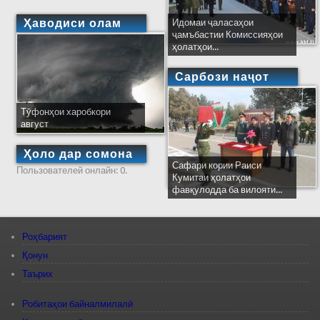
Ҳаводиси олам
Идомаи ҷаласаҳои
ҷамъбастии Комиссияҳои
ҳолатҳои...
Сарбози наҷот
Тӯфонҳои харобкори
август
Ҳоло дар сомона
Сафари кории Раиси
Пользователей онлайн: 0.
Кумитаи ҳолатҳои
фавқулодда ба вилояти...
Роҳбарият
Қонун
Таърих
Робитаҳои байналмилалӣ