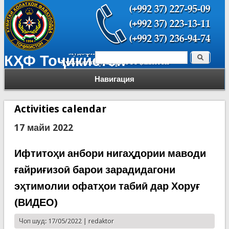
Поиск
КҲФ Тоҷикистон
Форма поиска
Навигация
Activities calendar
17 майи 2022
Ифтитоҳи анбори нигаҳдории маводи
ғайриғизоӣ барои зарадидагони
эҳтимолии офатҳои табиӣ дар Хоруғ
(ВИДЕО)
Чоп шуд: 17/05/2022 |
redaktor