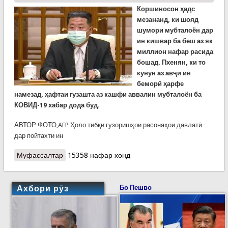
Коршиносон ҳадс
мезананд, ки шояд
шумори мубталоён дар
ин кишвар ба беш аз як
миллион нафар расида
бошад. Пхенян, ки то
кунун аз авҷи ин
беморӣ ҳарфе
намезад, ҳафтаи гузашта аз кашфи аввалин мубталоён ба
КОВИД-19 хабар дода буд.
АВТОР ФОТО,AFP Ҳоло тибқи гузоришҳои расонаҳои давлатӣ
дар пойтахти ин
Муфассалтар
о Нигаронии сарвари Кореяи Шимолӣ аз
15358 нафар хонд
густариши коронавирус дар кишвар
Ахбори рӯз
Бо Пешво