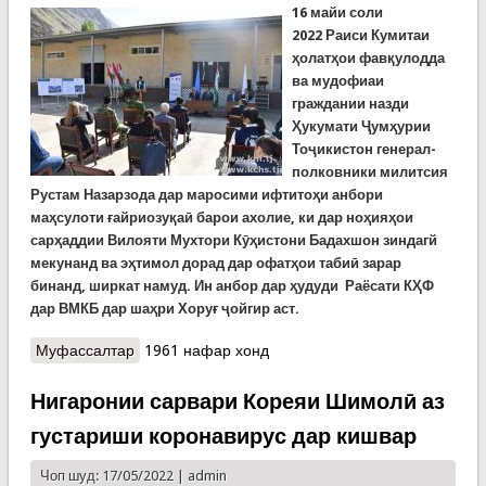
16 майи соли
2022
Р
аиси Кумитаи
ҳолатҳои фавқулодда
ва мудофиаи
граждании назди
Ҳукумати Ҷумҳурии
Тоҷикистон генерал-
полковники милитсия
Р
устам
Назарзода дар маросими ифтитоҳи анбори
маҳсулоти ғайриозуқаӣ барои ахолие, ки дар но
ҳ
ия
ҳ
ои
сар
ҳ
аддии Вилояти Мухтори К
ӯҳ
истони Бадахшон зиндагй
мекунанд
ва эҳтимол дорад дар офатҳои табиӣ зарар
бинанд, ширкат намуд. Ин анбор дар ҳудуди Раёсати КҲФ
дар ВМКБ дар шаҳри Хоруғ ҷойгир аст.
Муфассалтар
о Ифтитоҳи анбори нигаҳдории маводи
1961 нафар хонд
ғайриғизоӣ барои зарадидагони эҳтимолии
офатҳои табиӣ дар Хоруғ (ВИДЕО)
Нигаронии сарвари Кореяи Шимолӣ аз
густариши коронавирус дар кишвар
Чоп шуд: 17/05/2022 |
admin