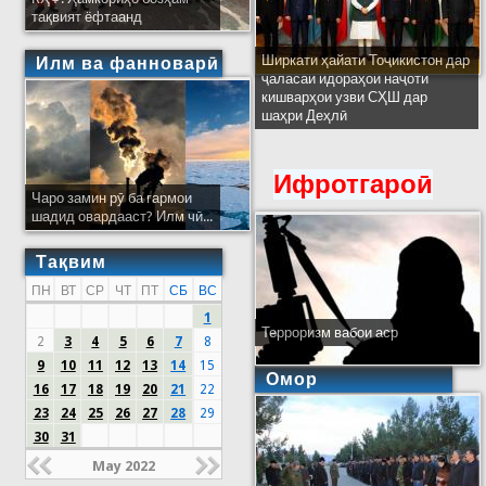
тақвият ёфтаанд
Ширкати ҳайати Тоҷикистон дар
Илм ва фанноварӣ
ҷаласаи идораҳои наҷоти
кишварҳои узви СҲШ дар
шаҳри Деҳлӣ
Ифротгароӣ
Чаро замин рӯ ба гармои
шадид овардааст? Илм чӣ...
Тақвим
ПН
ВТ
СР
ЧТ
ПТ
СБ
ВС
1
Терроризм вабои аср
2
3
4
5
6
7
8
9
10
11
12
13
14
15
Омор
16
17
18
19
20
21
22
23
24
25
26
27
28
29
30
31
May 2022