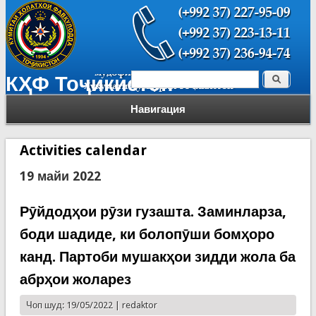
Поиск
КҲФ Тоҷикистон
Форма поиска
Навигация
Activities calendar
19 майи 2022
Рӯйдодҳои рӯзи гузашта. Заминларза,
боди шадиде, ки болопӯши бомҳоро
канд. Партоби мушакҳои зидди жола ба
абрҳои жоларез
Чоп шуд: 19/05/2022 |
redaktor