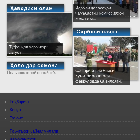
Ҳаводиси олам
Идомаи ҷаласаҳои
ҷамъбастии Комиссияҳои
ҳолатҳои...
Сарбози наҷот
Тӯфонҳои харобкори
август
Ҳоло дар сомона
Сафари кории Раиси
Пользователей онлайн: 0.
Кумитаи ҳолатҳои
фавқулодда ба вилояти...
Роҳбарият
Қонун
Таърих
Робитаҳои байналмилалӣ
Ҳамоҳангсозӣ