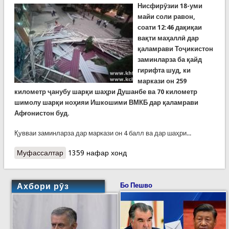
Нисфирӯзии 18-уми
майи соли равон,
соати 12:46 дақиқаи
вақти маҳаллӣ дар
қаламрави Тоҷикистон
заминларза ба қайд
гирифта шуд, ки
маркази он 259
километр ҷанубу шарқи шаҳри Душанбе ва 70 километр
шимолу шарқи ноҳияи Ишкошими ВМКБ дар қаламрави
Афғонистон буд.
Қувваи заминларза дар маркази он 4 балл ва дар шаҳри...
Муфассалтар
о Рӯйдодҳои рӯзи гузашта. Заминларза, боди
1359 нафар хонд
шадиде, ки болопӯши бомҳоро канд. Партоби
мушакҳои зидди жола ба абрҳои жоларез
Ахбори рӯз
Бо Пешво