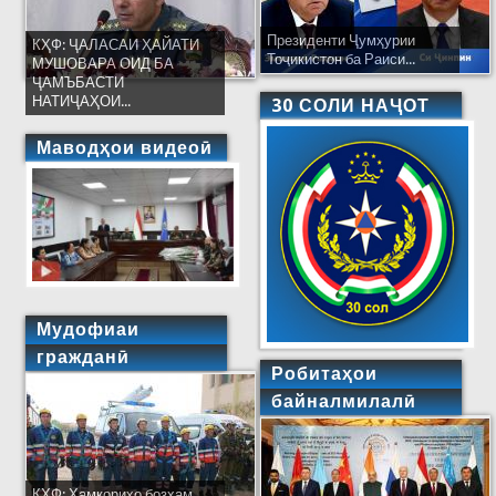
Президенти Ҷумҳурии
КҲФ: ҶАЛАСАИ ҲАЙАТИ
Тоҷикистон ба Раиси...
МУШОВАРА ОИД БА
ҶАМЪБАСТИ
НАТИҶАҲОИ...
30 СОЛИ НАҶОТ
Маводҳои видеоӣ
Мудофиаи
гражданӣ
Робитаҳои
байналмилалӣ
КҲФ: Ҳамкориҳо бозҳам