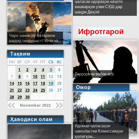
ҷаласаи идораҳои наҷоти
кишварҳои узви СҲШ дар
шаҳри Деҳлӣ
Ифротгароӣ
Чаро замин рӯ ба гармои
шадид овардааст? Илм чӣ...
Тақвим
ПН
ВТ
СР
ЧТ
ПТ
СБ
ВС
1
2
3
4
5
6
Терроризм вабои аср
7
8
9
10
11
12
13
14
15
16
17
18
19
20
Омор
21
22
23
24
25
26
27
28
29
30
November 2022
Ҳаводиси олам
Идомаи ҷаласаҳои
ҷамъбастии Комиссияҳои
ҳолатҳои...