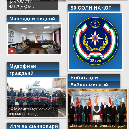
ҶАМЪБАСТИ
НАТИҶАҲОИ...
30 СОЛИ НАҶОТ
Маводҳои видеоӣ
Мудофиаи
гражданӣ
Робитаҳои
байналмилалӣ
КҲФ: Ҳамкориҳо бозҳам
тақвият ёфтаанд
Ширкати ҳайати Тоҷикистон дар
Илм ва фанноварӣ