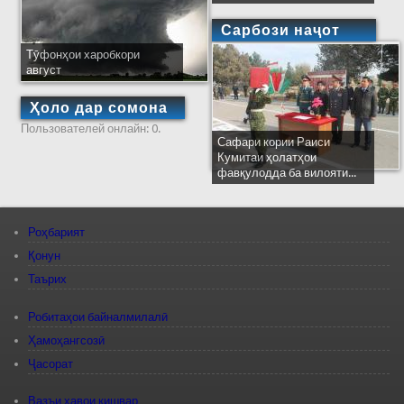
Сарбози наҷот
Тӯфонҳои харобкори
август
Ҳоло дар сомона
Пользователей онлайн: 0.
Сафари кории Раиси
Кумитаи ҳолатҳои
фавқулодда ба вилояти...
Роҳбарият
Қонун
Таърих
Робитаҳои байналмилалӣ
Ҳамоҳангсозӣ
Ҷасорат
Вазъи ҳавои кишвар