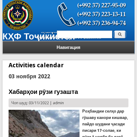
Поиск
КҲФ Тоҷикистон
Форма поиска
Навигация
Activities calendar
03 ноября 2022
Хабарҳои рӯзи гузашта
Чоп шуд: 03/11/2022 |
admin
Роҳбандии селҳо дар
гӯшаву канори кишвар,
пайдо шудани ҷасади
писари 17-солае, ки
рӯзи 1 ноябр ба дарё