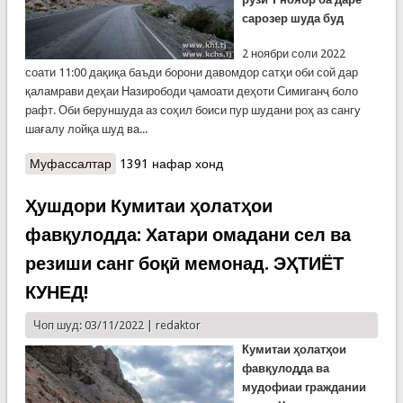
сарозер шуда буд
2 ноябри соли 2022
соати 11:00 дақиқа баъди борони давомдор сатҳи оби сой дар
қаламрави деҳаи Назирободи ҷамоати деҳоти Симиганҷ боло
рафт. Оби беруншуда аз соҳил боиси пур шудани роҳ аз сангу
шағалу лойқа шуд ва...
Муфассалтар
о Хабарҳои рӯзи гузашта
1391 нафар хонд
Ҳушдори Кумитаи ҳолатҳои
фавқулодда: Хатари омадани сел ва
резиши санг боқӣ мемонад. ЭҲТИЁТ
КУНЕД!
Чоп шуд: 03/11/2022 |
redaktor
К
умитаи ҳолатҳои
фавқулодда ва
мудофиаи граждании