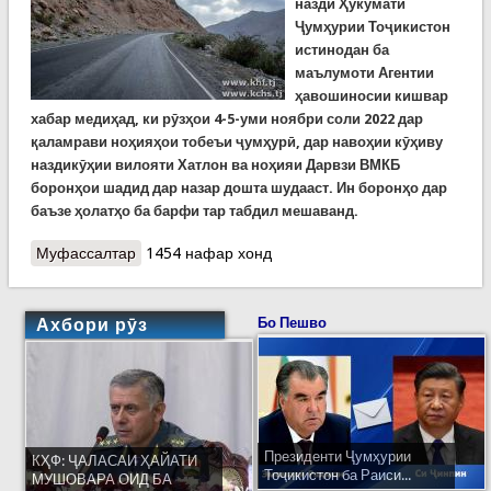
назди Ҳукумати
Ҷумҳурии Тоҷикистон
истинодан ба
маълумоти Агентии
ҳавошиносии кишвар
хабар медиҳад, ки рӯзҳои 4-5-уми ноябри соли 2022 дар
қаламрави ноҳияҳои тобеъи ҷумҳурӣ, дар навоҳии кӯҳиву
наздикӯҳии вилояти Хатлон ва ноҳияи Дарвзи ВМКБ
боронҳои шадид дар назар дошта шудааст. Ин боронҳо дар
баъзе ҳолатҳо ба барфи тар табдил мешаванд.
Муфассалтар
о Ҳушдори Кумитаи ҳолатҳои фавқулодда:
1454 нафар хонд
Хатари омадани сел ва резиши санг боқӣ
мемонад. ЭҲТИЁТ КУНЕД!
Ахбори рӯз
Бо Пешво
Президенти Ҷумҳурии
КҲФ: ҶАЛАСАИ ҲАЙАТИ
Тоҷикистон ба Раиси...
МУШОВАРА ОИД БА