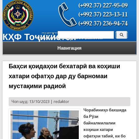
Поиск
КҲФ Тоҷикистон
Форма поиска
Навигация
Баҳси қоидаҳои бехатарӣ ва коҳиши
хатари офатҳо дар ду барномаи
мустақими радиоӣ
Чоп шуд: 13/10/2023 |
redaktor
Чорабиниҳо бахшида
ба Рӯзи
байналмилалии
коҳиши хатари
офатҳои табиӣ, ки бо