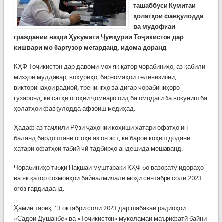
ташаббуси Кумитаи
ҳолатҳои фавқулодда
ва мудофиаи
граждании назди Ҳукумати Ҷумҳурии Тоҷикистон дар
кишвари мо баргузор мегарданд, идома доранд.
КҲФ Тоҷикистон дар давоми моҳ як қатор чорабиниҳо, аз қабили
мизҳои муддавар, вохӯриҳо, барномаҳои телевизионӣ,
викторинаҳои радиоӣ, тренингҳо ва дигар чорабиниҳоро
гузаронд, ки сатҳи огоҳии ҷомеаро оид ба омодагӣ ба вокуниш ба
ҳолатҳои фавқулодда афзоиш медиҳад.
Ҳадаф аз таҷлили Рӯзи ҷаҳонии коҳиши хатари офатҳо ин
баланд бардоштани огоҳӣ аз он аст, ки барои коҳиш додани
хатари офатҳои табиӣ чӣ тадбирҳо андешида мешаванд.
Чорабиниҳо тибқи Нақшаи муштараки КҲФ бо вазорату идораҳо
ва як қатор созмонҳои байналмилалӣ моҳи сентябри соли 2023
оғоз гардидаанд.
Ҳамин тариқ, 13 октябри соли 2023 дар шабакаи радиоҳои
«Садои Душанбе» ва «Тоҷикистон» муколамаи маърифатӣ байни