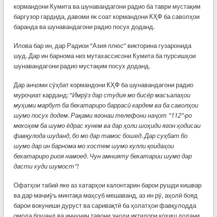
кормандони Кумита ва шунавандагони радио ба таври мустақим
баргузор гардида, давоми як соат кормандони КҲФ ба саволҳои
баранда ва шунавандагони радио посух доданд.
Илова бар ин, дар Радиои “Азия плюс” викторина гузаронида
шуд. Дар ин барнома низ мутахассисони Кумита ба пурсишҳои
шунавандагони радио мустақим посух доданд.
Дар анҷоми сӯҳбат кормандони КҲФ ба шунавандагони радио
муроҷиат карданд: “
Имрӯз дар студия мо бисёр масъалаҳои
муҳими марбут ба бехатариро баррасӣ кардем ва ба саволҳои
шумо посух додем. Рақами ягонаи телефони наҷот “112”-ро
мехоҳем ба шумо ёдрас кунем ва дар ҳоли шоҳиди ягон ҳодисаи
фавқулода шуданд, бо мо дар тамос бошед. Дар суҳбат бо
шумо дар ин барнома мо хостем шумо кулли қоидаҳои
бехатариро риоя намоед. Чун амнияту бехатарии шумо дар
дасти худи шумост”!
Офатҳои табиӣ яке аз хатарҳои калонтарин барои рушди кишвар
ва дар маҷмӯъ минтақа маҳсуб мешаванд, аз ин рӯ, аҳолӣ бояд
барои вокуниши дуруст ва саривақтӣ ба ҳолатҳои фавқулодда
омода бошанд ва инчунин тавони эҷоди иқтидори коҳиш додани