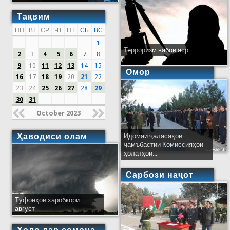
Тақвим
ПН
ВТ
СР
ЧТ
ПТ
СБ
ВС
1
Терроризм вабои аср
2
3
4
5
6
7
8
9
10
11
12
13
14
15
Омор
16
17
18
19
20
21
22
23
24
25
26
27
28
29
30
31
October 2023
Ҳаводиси олам
Идомаи ҷаласаҳои
ҷамъбастии Комиссияҳои
ҳолатҳои...
Сарбози наҷот
Тӯфонҳои харобкори
август