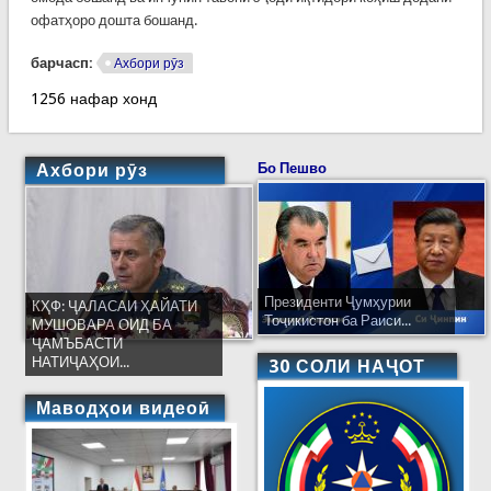
офатҳоро дошта бошанд.
барчасп:
Ахбори рӯз
1256 нафар хонд
Ахбори рӯз
Бо Пешво
Президенти Ҷумҳурии
КҲФ: ҶАЛАСАИ ҲАЙАТИ
Тоҷикистон ба Раиси...
МУШОВАРА ОИД БА
ҶАМЪБАСТИ
НАТИҶАҲОИ...
30 СОЛИ НАҶОТ
Маводҳои видеоӣ