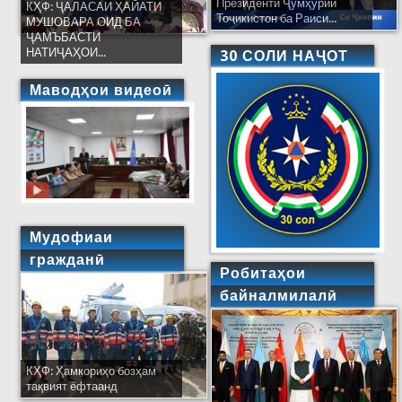
Президенти Ҷумҳурии
КҲФ: ҶАЛАСАИ ҲАЙАТИ
Тоҷикистон ба Раиси...
МУШОВАРА ОИД БА
ҶАМЪБАСТИ
НАТИҶАҲОИ...
30 СОЛИ НАҶОТ
Маводҳои видеоӣ
Мудофиаи
гражданӣ
Робитаҳои
байналмилалӣ
КҲФ: Ҳамкориҳо бозҳам
тақвият ёфтаанд