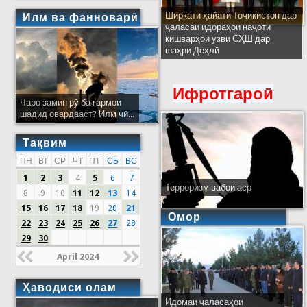
Ширкати ҳайати Тоҷикистон дар
Илм ва фанноварӣ
ҷаласаи идораҳои наҷоти
кишварҳои узви СҲШ дар
шаҳри Деҳлӣ
Ифротгароӣ
Чаро замин рӯ ба гармои
шадид овардааст? Илм чӣ...
Тақвим
ПН
ВТ
СР
ЧТ
ПТ
СБ
ВС
1
2
3
4
5
6
7
Терроризм вабои аср
8
9
10
11
12
13
14
15
16
17
18
19
20
21
Омор
22
23
24
25
26
27
28
29
30
April 2024
Ҳаводиси олам
Идомаи ҷаласаҳои