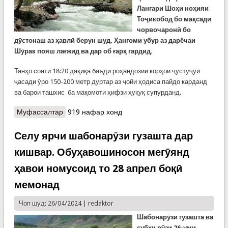
Лангари Шоҳи ноҳияи
Тоҷикобод бо мақсади
чорвочаронӣ бо
дӯстонаш аз ҳавлӣ берун шуд. Ҳангоми убур аз дарёчаи
Шӯрак пояш лағжид ва дар об ғарқ гардид.
Танҳо соати 18:20 дақиқа баъди роҳандозии корҳои ҷустуҷӯӣ
ҷасади ӯро 150-200 метр дуртар аз ҷойи ҳодиса пайдо карданд
ва барои ташхис ба мақомоти ҳифзи ҳуқуқ супурданд.
Муфассалтар
о Ҳалокати як писари 6-сола дар Лангари Шоҳ,
919 нафар хонд
ки чорвочаронӣ рафта буд
Селу ярчи шабонарӯзи гузашта дар
кишвар. Обуҳавошиносон мегӯянд
ҳавои номусоид то 28 апрел боқӣ
мемонад
Чоп шуд: 26/04/2024 |
redaktor
Шабонарӯзи гузашта ва
субҳи рӯзи 26-уми