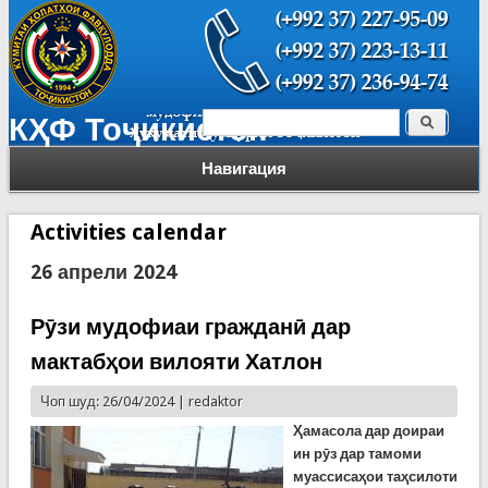
Поиск
КҲФ Тоҷикистон
Форма поиска
Навигация
Activities calendar
26 апрели 2024
Рӯзи мудофиаи гражданӣ дар
мактабҳои вилояти Хатлон
Чоп шуд: 26/04/2024 |
redaktor
Ҳамасола дар доираи
ин рӯз дар тамоми
муассисаҳои таҳсилоти