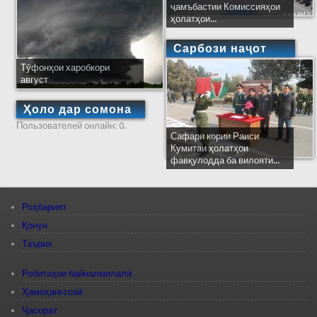
ҷамъбастии Комиссияҳои
ҳолатҳои...
Сарбози наҷот
Тӯфонҳои харобкори
август
Ҳоло дар сомона
Пользователей онлайн: 0.
Сафари кории Раиси
Кумитаи ҳолатҳои
фавқулодда ба вилояти...
Роҳбарият
Қонун
Таърих
Робитаҳои байналмилалӣ
Ҳамоҳангсозӣ
Ҷасорат