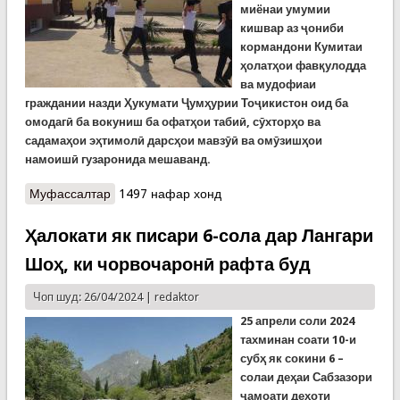
миёнаи умумии
кишвар аз ҷониби
кормандони Кумитаи
ҳолатҳои фавқулодда
ва мудофиаи
граждании назди Ҳукумати Ҷумҳурии Тоҷикистон оид ба
омодагӣ ба вокуниш ба офатҳои табиӣ, сӯхторҳо ва
садамаҳои эҳтимолӣ дарсҳои мавзӯӣ ва омӯзишҳои
намоишӣ гузаронида мешаванд.
Муфассалтар
о Рӯзи мудофиаи гражданӣ дар мактабҳои
1497 нафар хонд
вилояти Хатлон
Ҳалокати як писари 6-сола дар Лангари
Шоҳ, ки чорвочаронӣ рафта буд
Чоп шуд: 26/04/2024 |
redaktor
25 апрели соли 2024
тахминан соати 10-и
субҳ як сокини 6 –
солаи деҳаи Сабзазори
ҷамоати деҳоти