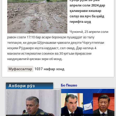
апрели соли 2024 дар
қаламрави кишвар
селҳо ва ярч ба қайд
гирифта шуд
Чунончӣ, 25 апрели соли
равон соати 17:10 бар асари боронҳои пушиддат аз талу
теппаҳое, ки деҳаи Шӯрчашмаи ҷамоати деҳоти Чоргултеппаи
ноҳияи Рӯдакиро иҳота кардааст, сел омад. Дар натиҷа 4
манзили истиқоматии сокинон ва 30 қитъаи ёрирасони
наздиҳавлигӣ қисман зери об монд.
Муфассалтар
о Селу ярчи шабонарӯзи гузашта дар кишвар.
1037 нафар хонд
Обуҳавошиносон мегӯянд ҳавои номусоид то 28
апрел боқӣ мемонад
Ахбори рӯз
Бо Пешво