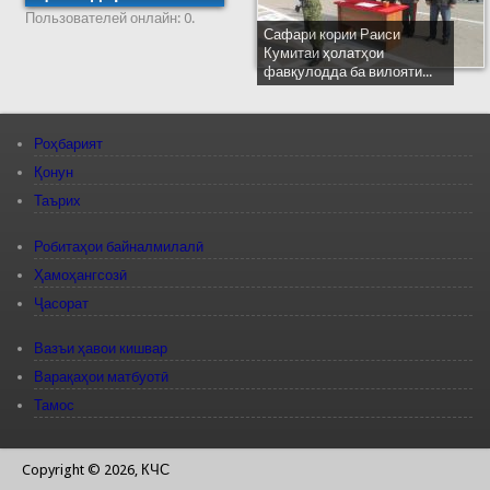
Пользователей онлайн: 0.
Сафари кории Раиси
Кумитаи ҳолатҳои
фавқулодда ба вилояти...
Роҳбарият
Қонун
Таърих
Робитаҳои байналмилалӣ
Ҳамоҳангсозӣ
Ҷасорат
Вазъи ҳавои кишвар
Варақаҳои матбуотӣ
Тамос
Copyright © 2026, КЧС