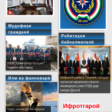
Мудофиаи
гражданӣ
Робитаҳои
байналмилалӣ
КҲФ: Ҳамкориҳо бозҳам
тақвият ёфтаанд
Ширкати ҳайати Тоҷикистон дар
Илм ва фанноварӣ
ҷаласаи идораҳои наҷоти
кишварҳои узви СҲШ дар
шаҳри Деҳлӣ
Ифротгароӣ
Чаро замин рӯ ба гармои