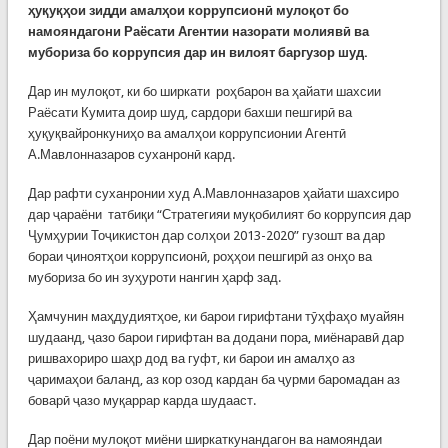
ҳуқуқҳои зидди амалҳои коррупсионӣ мулоқот бо
намояндагони Раёсати Агентии назорати молиявӣ ва
мубориза бо коррупсия дар ин вилоят баргузор шуд.
Дар ин мулоқот, ки бо ширкати роҳбарон ва ҳайати шахсии
Раёсати Кумита доир шуд, сардори бахши пешгирӣ ва
ҳуқуқвайронкуниҳо ва амалҳои коррупсионии Агентӣ
А.Мавлонназаров суханронӣ кард.
Дар рафти суханронии худ А.Мавлонназаров ҳайати шахсиро
дар ҷараёни татбиқи “Стратегияи муқобилият бо коррупсия дар
Ҷумҳурии Тоҷикистон дар солҳои 2013-2020” гузошт ва дар
бораи ҷиноятҳои коррупсионӣ, роҳҳои пешгирӣ аз онҳо ва
мубориза бо ин зуҳуроти нангин ҳарф зад.
Ҳамчунин маҳдудиятҳое, ки барои гирифтани тӯҳфаҳо муайян
шудаанд, ҷазо барои гирифтан ва додани пора, миёнаравӣ дар
ришвахориро шаҳр дод ва гуфт, ки барои ин амалҳо аз
ҷаримаҳои баланд, аз кор озод кардан ба ҷурми баромадан аз
боварӣ ҷазо муқаррар карда шудааст.
Дар поёни мулоқот миёни ширкаткунандагон ва намояндаи