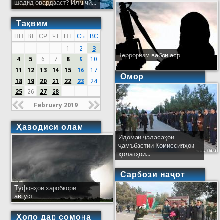
шадид овардааст? Илм чӣ...
Тақвим
ПН
ВТ
СР
ЧТ
ПТ
СБ
ВС
1
2
3
Терроризм вабои аср
4
5
6
7
8
9
10
11
12
13
14
15
16
17
Омор
18
19
20
21
22
23
24
25
26
27
28
February 2019
Ҳаводиси олам
Идомаи ҷаласаҳои
ҷамъбастии Комиссияҳои
ҳолатҳои...
Сарбози наҷот
Тӯфонҳои харобкори
август
Ҳоло дар сомона