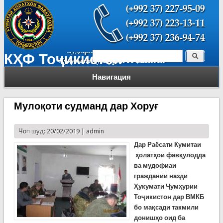
Поиск
КҲФ Тоҷикистон
Форма поиска
Навигация
Мулоқоти судманд дар Хоруғ
Чоп шуд: 20/02/2019 |
admin
Дар Раёсати Кумитаи
ҳолатҳои фавқулодда
ва мудофиаи
граждании назди
Ҳукумати Ҷумҳурии
Тоҷикистон дар ВМКБ
бо мақсади такмили
донишҳо оид ба