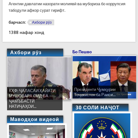
Агентии давлатии назорати молиявӣ ва мубориза бо коррупсия
табодули афкор сурат гирифт.
барчасп:
Ахбори рӯз
1388 нафар хонд
Ахбори рӯз
Бо Пешво
Президенти Ҷумҳурии
КҲФ: ҶАЛАСАИ ҲАЙАТИ
Тоҷикистон ба Раиси...
МУШОВАРА ОИД БА
ҶАМЪБАСТИ
НАТИҶАҲОИ...
30 СОЛИ НАҶОТ
Маводҳои видеоӣ