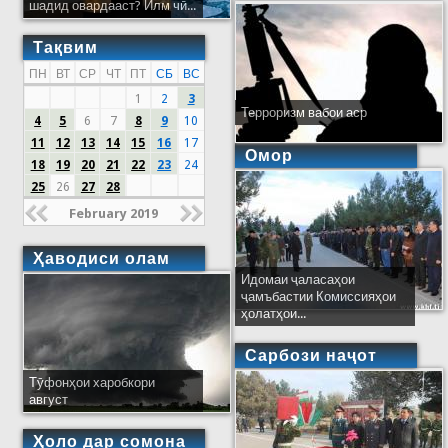
шадид овардааст? Илм чӣ...
Тақвим
ПН
ВТ
СР
ЧТ
ПТ
СБ
ВС
1
2
3
Терроризм вабои аср
4
5
6
7
8
9
10
11
12
13
14
15
16
17
Омор
18
19
20
21
22
23
24
25
26
27
28
February 2019
Ҳаводиси олам
Идомаи ҷаласаҳои
ҷамъбастии Комиссияҳои
ҳолатҳои...
Сарбози наҷот
Тӯфонҳои харобкори
август
Ҳоло дар сомона