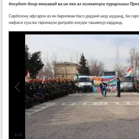
босубот доир мешавад ва ин яке аз хизматҳои пурарзиши Пре
Сарбозону афсарон аз ин барномаи басо диданӣ шод шуданд, ба саро
нафаси хуш ва таронаҳои дилрабо изҳори ташаккур карданд.
1
/
2