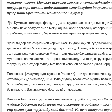
таманно намоям. Мехоҳам тамоми умр ҳамин гуна нерӯманду қ
вохӯриҳо зери осмони софу кишвари амну босубот доир мешава
пурарзиши Президенти мо мебошад”,-гуфт ӯ.
Дар Кумитаи ҳолатҳои фавқулодда ва мудофиаи граждании назди Ҳ
анъанаи неке солҳост амал мекунад, ки барои сарбозону афсарони қ
чорабиниҳои мухталиф, барномаҳои консертӣ гузаронида мешавад.
Чунончӣ дар яке аз қисмҳои ҳарбии КҲФ, ки дар ноҳияи Рӯдакӣ ҷой г
дар як чорабинӣ бо сарояндаи дӯстдоштаи худ Валиҷон Азизов вохӯр
солгарди таъсиси Қувваҳои Мусаллаҳи кишвар бахшида шуда буд. Д
мухлисони сарбозаш бештар таронаҳои ватандӯстӣ хонд, аз рӯзгори 
фарҳангу санъат дар рушди маънавии ҷавонон ва ғайра сӯҳбат кард.
Полковник Ҷ.Маҳмадзода-муовини Раиси КҲФ, ки дар ин чорабинӣ ҳу
ифтитоҳии худ зикр кард, ки ин гуна дидору мулоқотҳо рӯҳияи ватан
боло мебаранд. Таронаву рақс, шеъру суруд танҳо як тафреҳ нест, ба
бо ин васила Ватани худро бештар дӯст медорад.
Валиҷон Азизов низ дар оғози ҳунарнамоии худ иброз дошт, ки «
Мехо
муборакбод кунам ва ба шумо тансиҳативу умри дароз таман
умр ҳамин гуна нерӯманду қавӣ бимонед. Ин гуна вохӯриҳо зер