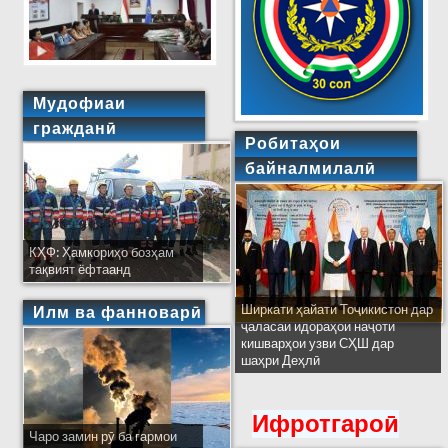
Мудофиаи
гражданӣ
Робитаҳои
байналмилалӣ
КҲФ: Ҳамкориҳо бозҳам
тақвият ёфтаанд
Ширкати ҳайати Тоҷикистон дар
Илм ва фанноварӣ
ҷаласаи идораҳои наҷоти
кишварҳои узви СҲШ дар
шаҳри Деҳлӣ
Ифротгароӣ
Чаро замин рӯ ба гармои