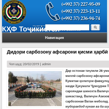
Поиск
КҲФ Тоҷикистон
Форма поиска
Навигация
Дидори сарбозону афсарони қисми ҳарбӣ
Чоп шуд: 20/02/2019 |
admin
Дар остонаи таҷлили 26-ум
миллӣ сарбозону афсарони 
Кумитаи ҳолатҳои фавқуло
назди Ҳукумати Ҷумҳурии Т
сарояндаи шинохта Валиҷо
шикастанд. Валиҷон Азизов 
сарбозонаи Ватан меболад
.
муборакбод кунам ва ба ш