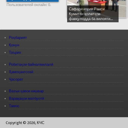
Пользователей онлайн: 0.
Сафари кории Раиси
Кумитаи ҳолатҳои
фавқулодда ба вилояти...
Роҳбарият
Қонун
Таърих
Робитаҳои байналмилалӣ
Ҳамоҳангсозӣ
Ҷасорат
Вазъи ҳавои кишвар
Варақаҳои матбуотӣ
Тамос
Copyright © 2026, КЧС