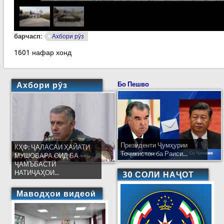
барчасп:
Ахбори рӯз
1601 нафар хонд
Ахбори рӯз
Бо Пешво
Президенти Ҷумҳурии
КҲФ: ҶАЛАСАИ ҲАЙАТИ
Тоҷикистон ба Раиси...
МУШОВАРА ОИД БА
ҶАМЪБАСТИ
НАТИҶАҲОИ...
30 СОЛИ НАҶОТ
Маводҳои видеоӣ