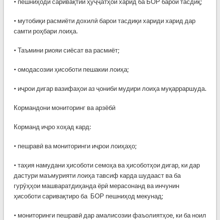
• пешниҳоди саривақтии ҳуҷҷатҳои харид ба БОР барои тасдиқ;
• мутобиқи расмиёти дохилӣ барои тасдиқи хариди харид дар
самти роҳбари лоиҳа.
• Таъмини риояи сиёсат ва расмиёт;
• омодасозии ҳисоботи пешакии лоиҳа;
• иҷрои дигар вазифаҳои аз ҷониби мудири лоиҳа муқарраршуда.
Кормандони мониторинг ва арзёбӣ
Корманд иҷро хоҳад кард:
• пешравӣ ва мониторинги иҷрои лоиҳаҳо;
• таҳия намудани ҳисоботи семоҳа ва ҳисоботҳои дигар, ки дар
дастури маъмурияти лоиҳа тавсиф карда шудааст ва ба
гурӯҳҳои машваратдиҳанда ёрӣ мерасонанд ва инчунин
ҳисоботи саривақтиро ба БОР пешниҳод мекунад;
• мониторинги пешравӣ дар амалисозии фаъолиятҳое, ки ба ноил