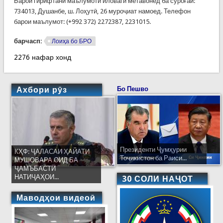
Барои гирифтани маълумоти иловагӣ метавонед ба суроғаи:
734013, Душанбе, ш. Лоҳутӣ, 26 муроҷиат намоед. Телефон
барои маълумот: (+992 372) 2272387, 2231015.
барчасп:
Лоиҳа бо БРО
2276 нафар хонд
Ахбори рӯз
Бо Пешво
Президенти Ҷумҳурии
КҲФ: ҶАЛАСАИ ҲАЙАТИ
Тоҷикистон ба Раиси...
МУШОВАРА ОИД БА
ҶАМЪБАСТИ
НАТИҶАҲОИ...
30 СОЛИ НАҶОТ
Маводҳои видеоӣ