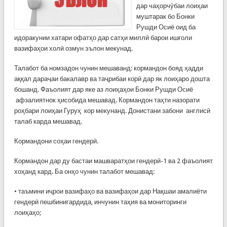
дар чаҳорчӯбаи лоиҳаи
муштарак бо Бонки
Рушди Осиё оид ба
идоракунии хатари офатҳо дар сатҳи миллӣ барои ишғоли
вазифаҳои холӣ озмун эълон мекунад.
Талабот ба номзадон чунин мешаванд: кормандон бояд ҳадди
аққал дараҷаи бакалавр ва таҷрибаи корӣ дар як лоиҳаро дошта
бошанд. Фаъолият дар яке аз лоиҳаҳои Бонки Рушди Осиё
афзалиятнок ҳисобида мешавад. Кормандон таҳти назорати
роҳбари лоиҳаи Гуруҳ кор мекунанд. Донистани забони англисӣ
талаб карда мешавад.
Кормандони соҳаи гендерӣ.
Кормандон дар ду бастаи машваратҳои гендерӣ-1 ва 2 фаъолият
хоҳанд кард. Ба онҳо чунин талабот мешавад:
• таъмини иҷрои вазифаҳо ва вазифаҳои дар Нақшаи амалиёти
гендерӣ пешбинигардида, инчунин таҳия ва мониторинги
лоиҳаҳо;