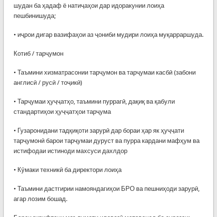
шудан ба ҳадаф ё натиҷаҳои дар идоракунии лоиҳа
пешбинишуда;
• иҷрои дигар вазифаҳои аз ҷониби мудири лоиҳа муқарраршуда.
Котиб / тарҷумон
• Таъмини хизматрасонии тарҷумон ва тарҷумаи касбӣ (забони
англисӣ / русӣ / тоҷикӣ)
• Тарҷумаи ҳуҷҷатҳо, таъмини пуррагӣ, дақиқ ва қабули
стандартиҳои ҳуҷҷатҳои тарҷума
• Гузаронидани тадқиқоти зарурӣ дар бораи ҳар як ҳуҷҷати
тарҷумонӣ барои тарҷумаи дуруст ва пурра кардани мафҳум ва
истифодаи истиноди махсуси дахлдор
• Кӯмаки техникӣ ба директори лоиҳа
• Таъмини дастгирии намояндагиҳои БРО ва пешниҳоди зарурӣ,
агар лозим бошад.