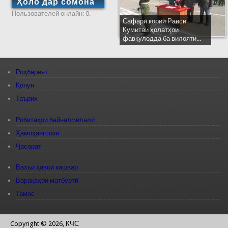
Ҳоло дар сомона
Пользователей онлайн: 0.
Сафари кории Раиси
Кумитаи ҳолатҳои
фавқулодда ба вилояти...
Роҳбарият
Қонун
Таърих
Робитаҳои байналмилалӣ
Ҳамоҳангсозӣ
Ҷасорат
Вазъи ҳавои кишвар
Варақаҳои матбуотӣ
Тамос
Copyright © 2026, КЧС