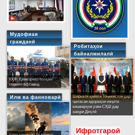
Мудофиаи
гражданӣ
Робитаҳои
байналмилалӣ
КҲФ: Ҳамкориҳо бозҳам
тақвият ёфтаанд
Ширкати ҳайати Тоҷикистон дар
Илм ва фанноварӣ
ҷаласаи идораҳои наҷоти
кишварҳои узви СҲШ дар
шаҳри Деҳлӣ
Ифротгароӣ
Чаро замин рӯ ба гармои