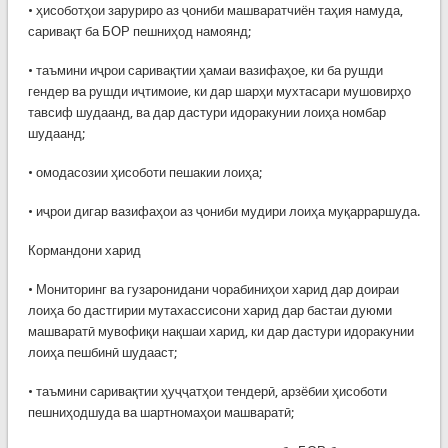
• ҳисоботҳои заруриро аз ҷониби машваратчиён таҳия намуда,
саривақт ба БОР пешниҳод намоянд;
• таъмини иҷрои саривақтии ҳамаи вазифаҳое, ки ба рушди
гендер ва рушди иҷтимоие, ки дар шарҳи мухтасари мушовирҳо
тавсиф шудаанд, ва дар дастури идоракунии лоиҳа номбар
шудаанд;
• омодасозии ҳисоботи пешакии лоиҳа;
• иҷрои дигар вазифаҳои аз ҷониби мудири лоиҳа муқарраршуда.
Кормандони харид
• Мониторинг ва гузаронидани чорабиниҳои харид дар доираи
лоиҳа бо дастгирии мутахассисони харид дар бастаи дуюми
машваратӣ мувофиқи нақшаи харид, ки дар дастури идоракунии
лоиҳа пешбинӣ шудааст;
• таъмини саривақтии ҳуҷҷатҳои тендерӣ, арзёбии ҳисоботи
пешниҳодшуда ва шартномаҳои машваратӣ;