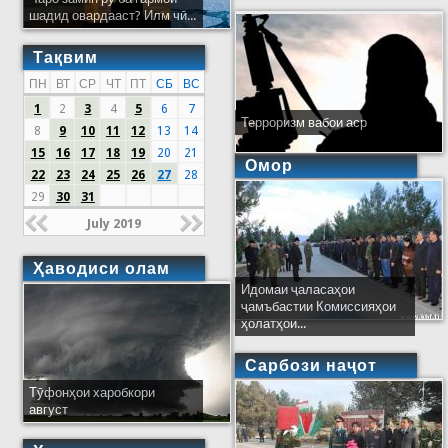
шадид овардааст? Илм чӣ...
Тақвим
ПН
ВТ
СР
ЧТ
ПТ
СБ
ВС
1
2
3
4
5
6
7
Терроризм вабои аср
8
9
10
11
12
13
14
15
16
17
18
19
20
21
Омор
22
23
24
25
26
27
28
29
30
31
July 2019
Ҳаводиси олам
Идомаи ҷаласаҳои
ҷамъбастии Комиссияҳои
ҳолатҳои...
Сарбози наҷот
Тӯфонҳои харобкори
август