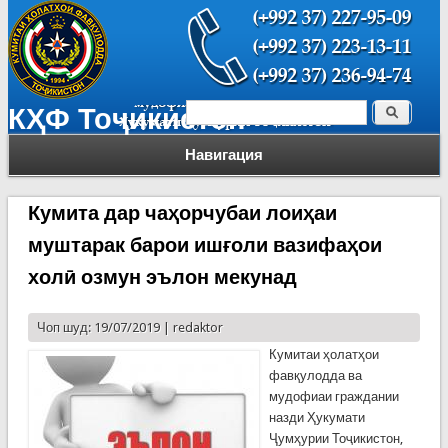
Поиск
КҲФ Тоҷикистон
Форма поиска
Навигация
Кумита дар чаҳорчубаи лоиҳаи
муштарак барои ишғоли вазифаҳои
холӣ озмун эълон мекунад
Чоп шуд: 19/07/2019 |
redaktor
Кумитаи ҳолатҳои
фавқулодда ва
мудофиаи граждании
назди Ҳукумати
Ҷумҳурии Тоҷикистон,