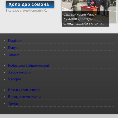
Ҳоло дар сомона
Пользователей онлайн: 0.
Сафари кории Раиси
Кумитаи ҳолатҳои
фавқулодда ба вилояти...
Роҳбарият
Қонун
Таърих
Робитаҳои байналмилалӣ
Ҳамоҳангсозӣ
Ҷасорат
Вазъи ҳавои кишвар
Варақаҳои матбуотӣ
Тамос