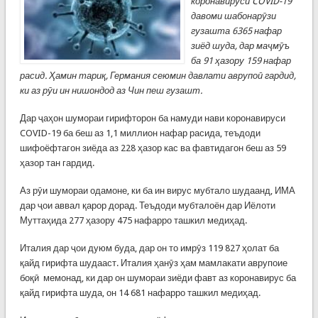
коронавируси COVID-19
давоми шабонарӯзи
гузашта 6365 нафар
зиёд шуда, дар маҷмӯъ
ба 91 ҳазору 159 нафар
расид. Ҳамин тариқ, Германия сеюмин давлати аврупоӣ гардид,
ки аз рӯи ин нишондод аз Чин пеш гузашт.
Дар ҷаҳон шумораи гирифторон ба намуди нави коронавируси
COVID-19 ба беш аз 1,1 миллион нафар расида, теъдоди
шифоёфтагон зиёда аз 228 ҳазор кас ва фавтидагон беш аз 59
ҳазор тан гардид.
Аз рӯи шумораи одамоне, ки ба ин вирус мубтало шудаанд, ИМА
дар ҷои аввал қарор дорад. Теъдоди мубталоён дар Иёлоти
Муттаҳида 277 ҳазору 475 нафарро ташкил медиҳад.
Италия дар ҷои дуюм буда, дар он то имрӯз 119 827 ҳолат ба
қайд гирифта шудааст. Италия ҳанӯз ҳам мамлакати аврупоие
боқӣ мемонад, ки дар он шумораи зиёди фавт аз коронавирус ба
қайд гирифта шуда, он 14 681 нафарро ташкил медиҳад.