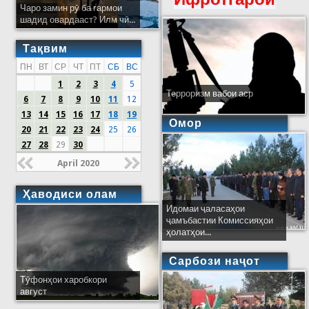
Чаро замин рӯ ба гармои
шадид овардааст? Илм чӣ...
Тақвим
ПН
ВТ
СР
ЧТ
ПТ
СБ
ВС
1
2
3
4
5
Терроризм вабои аср
6
7
8
9
10
11
12
13
14
15
16
17
18
19
Омор
20
21
22
23
24
25
26
27
28
29
30
April 2020
Ҳаводиси олам
Идомаи ҷаласаҳои
ҷамъбастии Комиссияҳои
ҳолатҳои...
Сарбози наҷот
Тӯфонҳои харобкори
август