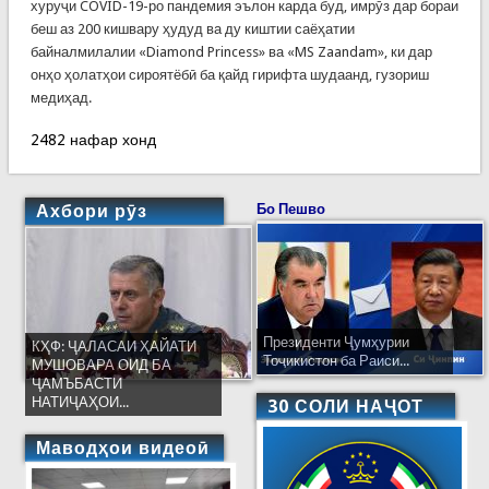
хуруҷи COVID-19-ро пандемия эълон карда буд, имрӯз дар бораи
беш аз 200 кишвару ҳудуд ва ду киштии саёҳатии
байналмилалии «Diamond Princess» ва «MS Zaandam», ки дар
онҳо ҳолатҳои сироятёбӣ ба қайд гирифта шудаанд, гузориш
медиҳад.
2482 нафар хонд
Ахбори рӯз
Бо Пешво
Президенти Ҷумҳурии
КҲФ: ҶАЛАСАИ ҲАЙАТИ
Тоҷикистон ба Раиси...
МУШОВАРА ОИД БА
ҶАМЪБАСТИ
НАТИҶАҲОИ...
30 СОЛИ НАҶОТ
Маводҳои видеоӣ