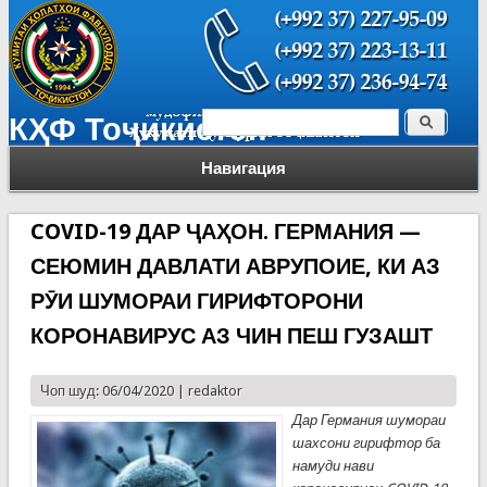
Поиск
КҲФ Тоҷикистон
Форма поиска
Навигация
COVID-19 ДАР ҶАҲОН. ГЕРМАНИЯ —
СЕЮМИН ДАВЛАТИ АВРУПОИЕ, КИ АЗ
РӮИ ШУМОРАИ ГИРИФТОРОНИ
КОРОНАВИРУС АЗ ЧИН ПЕШ ГУЗАШТ
Чоп шуд: 06/04/2020 |
redaktor
Дар Германия шумораи
шахсони гирифтор ба
намуди нави