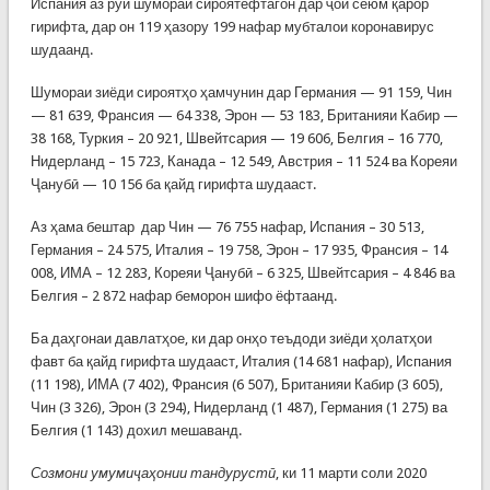
Испания аз рӯи шумораи сироятёфтагон дар ҷои сеюм қарор
гирифта, дар он 119 ҳазору 199 нафар мубталои коронавирус
шудаанд.
Шумораи зиёди сироятҳо ҳамчунин дар Германия — 91 159, Чин
— 81 639, Франсия — 64 338, Эрон — 53 183, Британияи Кабир —
38 168, Туркия – 20 921, Швейтсария — 19 606, Белгия – 16 770,
Нидерланд – 15 723, Канада – 12 549, Австрия – 11 524 ва Кореяи
Ҷанубӣ — 10 156 ба қайд гирифта шудааст.
Аз ҳама бештар дар Чин — 76 755 нафар, Испания – 30 513,
Германия – 24 575, Италия – 19 758, Эрон – 17 935, Франсия – 14
008, ИМА – 12 283, Кореяи Ҷанубӣ – 6 325, Швейтсария – 4 846 ва
Белгия – 2 872 нафар беморон шифо ёфтаанд.
Ба даҳгонаи давлатҳое, ки дар онҳо теъдоди зиёди ҳолатҳои
фавт ба қайд гирифта шудааст, Италия (14 681 нафар), Испания
(11 198), ИМА (7 402), Франсия (6 507), Британияи Кабир (3 605),
Чин (3 326), Эрон (3 294), Нидерланд (1 487), Германия (1 275) ва
Белгия (1 143) дохил мешаванд.
Созмони умумиҷаҳонии тандурустӣ
, ки 11 марти соли 2020