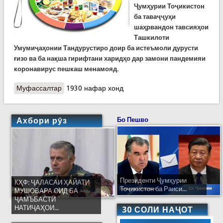
Ҷумҳурии Тоҷикистон
ба таваҷҷуҳи
шаҳрвандон тавсияҳои
Ташкилоти
Умумиҷаҳонии Тандурустиро доир ба истеъмоли дурусти
ғизо ва ба нақша гирифтани харидҳо дар замони пандемияи
коронавирус пешкаш менамояд.
Муфассалтар
о КҲФ: истеъмоли дурусти ғизо ҳангоми
1930 нафар хонд
пандемия
Ахбори рӯз
Бо Пешво
Президенти Ҷумҳурии
КҲФ: ҶАЛАСАИ ҲАЙАТИ
Тоҷикистон ба Раиси...
МУШОВАРА ОИД БА
ҶАМЪБАСТИ
НАТИҶАҲОИ...
30 СОЛИ НАҶОТ