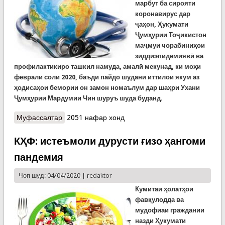
марбут ба сирояти
коронавирус дар
ҷаҳон, Ҳукумати
Ҷумҳурии Тоҷикистон
маҷмуи чорабиниҳои
зиддиэпидемиявӣ ва
профилактикиро ташкил намуда, амалӣ мекунад, ки моҳи
феврали соли 2020, баъди пайдо шудани иттилои якум аз
ҳодисаҳои бемории он замон номаълум дар шаҳри Ухани
Ҷумҳурии Мардумии Чин шуруъ шуда буданд.
Муфассалтар
о ВАЗЪИ ЭПИДЕМИОЛОГӢ ДАР ҶАҲОН
2051 нафар хонд
КҲФ: истеъмоли дурусти ғизо ҳангоми
пандемия
Чоп шуд: 04/04/2020 |
redaktor
Кумитаи ҳолатҳои
фавқулодда ва
мудофиаи граждании
назди Ҳукумати