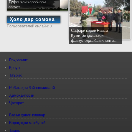
Тӯфонҳои харобкори
август
Ҳоло дар сомона
Пользователей онлайн: 0.
Сафари кории Раиси
Кумитаи ҳолатҳои
фавқулодда ба вилояти...
Роҳбарият
Қонун
Таърих
Робитаҳои байналмилалӣ
Ҳамоҳангсозӣ
Ҷасорат
Вазъи ҳавои кишвар
Варақаҳои матбуотӣ
Тамос