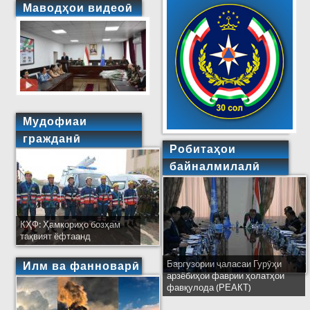
Маводҳои видеоӣ
Мудофиаи
гражданӣ
Робитаҳои
байналмилалӣ
КҲФ: Ҳамкориҳо бозҳам
тақвият ёфтаанд
Баргузории ҷаласаи Гурӯҳи
Илм ва фанноварӣ
арзёбиҳои фаврии ҳолатҳои
фавқулода (РЕАКТ)