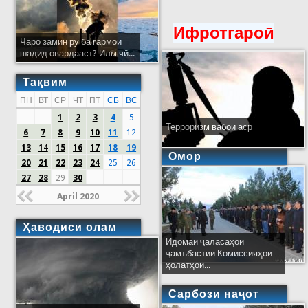
Ифротгароӣ
Чаро замин рӯ ба гармои
шадид овардааст? Илм чӣ...
Тақвим
ПН
ВТ
СР
ЧТ
ПТ
СБ
ВС
1
2
3
4
5
Терроризм вабои аср
6
7
8
9
10
11
12
13
14
15
16
17
18
19
Омор
20
21
22
23
24
25
26
27
28
29
30
April 2020
Ҳаводиси олам
Идомаи ҷаласаҳои
ҷамъбастии Комиссияҳои
ҳолатҳои...
Сарбози наҷот