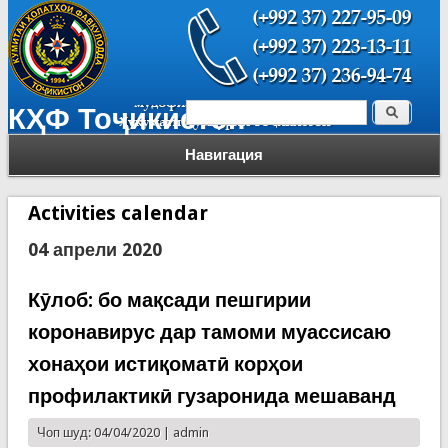
Поиск
КҲФ Тоҷикистон
Форма поиска
Навигация
Activities calendar
04 апрели 2020
Кӯлоб: бо мақсади пешгирии
коронавирус дар тамоми муассисаю
хонаҳои истиқоматӣ корҳои
профилактикӣ гузаронида мешаванд
Чоп шуд: 04/04/2020 |
admin