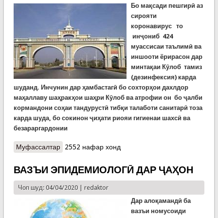
Бо мақсади пешгирӣ аз
сирояти
коронавирус то
инҷониб 424
муассисаи таълимӣ ва
иншооти ёрирасон дар
минтақаи Кӯлоб тамиз
(дезинфексия) карда
шуданд. Инчунин дар ҳамбастагӣ бо сохторҳои дахлдор
маҳаллаву шаҳракҳои шаҳри Кӯлоб ва атрофии он бо ҷалби
кормандони соҳаи тандурустӣ тибқи талаботи санитарӣ тоза
карда шуда, бо сокинон ҷиҳати риояи гигиенаи шахсӣ ва
безараргардонии
Муфассалтар
о Кӯлоб: бо мақсади пешгирии коронавирус дар
2552 нафар хонд
тамоми муассисаю хонаҳои истиқоматӣ корҳои
профилактикӣ гузаронида мешаванд
ВАЗЪИ ЭПИДЕМИОЛОГӢ ДАР ҶАҲОН
Чоп шуд: 04/04/2020 |
redaktor
Дар алоқамандӣ ба
вазъи номусоиди