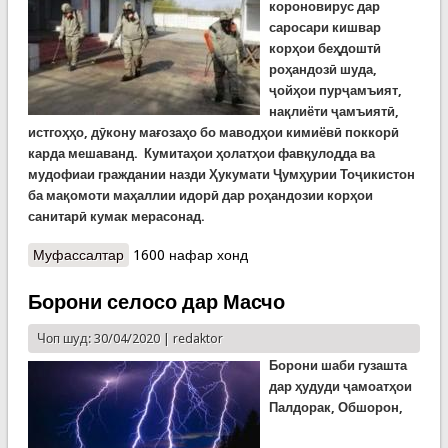
короновирус дар
саросари кишвар
корҳои беҳдоштӣ
роҳандозӣ шуда,
ҷойҳои пурҷамъият,
нақлиёти ҷамъиятӣ,
истгоҳҳо, дӯкону мағозаҳо бо маводҳои кимиёвӣ поккорӣ
карда мешаванд. Кумитаҳои ҳолатҳои фавқулодда ва
мудофиаи граждании назди Ҳукумати Ҷумҳурии Тоҷикистон
ба мақомоти маҳаллии идорӣ дар роҳандозии корҳои
санитарӣ кумак мерасонад.
Муфассалтар
о Идомаи корҳои поксозиву безараргардонӣ дар
1600 нафар хонд
шаҳру ноҳияҳои кишвар
Борони селосо дар Масчо
Чоп шуд: 30/04/2020 |
redaktor
Борони шаби гузашта
дар
ҳ
удуди
ҷ
а
моат
ҳ
ои
Палдорак, Обшорон,