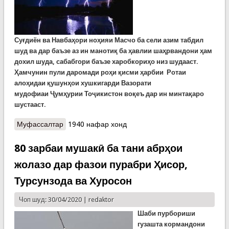
Су
ғ
диён
ва
Навба
ҳ
ори
но
ҳ
ияи
Масчо ба сели азим табдил
шуд ва дар баъзе аз ин манотиқ ба ҳавлии шаҳрвандони ҳам
дохил шуда, сабабгори баъзе харобкориҳо низ шудааст.
Ҳамчунин пули
даромади ро
ҳ
и
қ
исми
ҳ
арбии Ротаи
ало
ҳ
идаи
қ
ушун
ҳ
ои хушкигарди Вазорати
мудофиаи
Ҷ
умҳурии То
ҷ
икистон
во
қ
еъ
дар
ин минтақаро
шустааст.
Муфассалтар
о Борони селосо дар Масчо
1940 нафар хонд
80 зарбаи мушакӣ ба тани абрҳои
жолазо дар фазои пурабри Ҳисор,
Турсунзода ва Хуросон
Чоп шуд: 30/04/2020 |
redaktor
Шаби пурбориши
гузашта кормандони