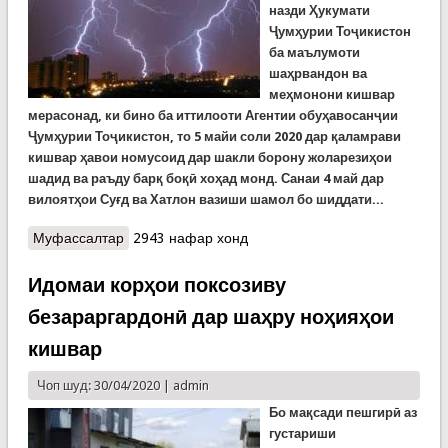
назди Ҳукумати
Ҷумҳурии Тоҷикистон
ба маълумоти
шаҳрвандон ва
меҳмонони кишвар
мерасонад, ки бино ба иттилооти Агентии обуҳавосанҷии
Ҷумҳурии Тоҷикистон, то 5 майи соли 2020 дар қаламрави
кишвар ҳавои номусоид дар шакли борону жоларезиҳои
шадид ва раъду барқ боқӣ хоҳад монд. Санаи 4 май дар
вилоятҳои Суғд ва Хатлон вазиши шамол бо шиддати...
Муфассалтар
о КҲФ огоҳ мекунад: боронҳои сахт дар
2943 нафар хонд
назаранд
Идомаи корҳои поксозиву
безараргардонӣ дар шаҳру ноҳияҳои
кишвар
Чоп шуд: 30/04/2020 |
admin
Бо мақсади пешгирӣ аз
густариши