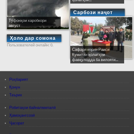
Сарбози наҷот
Тӯфонҳои харобкори
август
Ҳоло дар сомона
Пользователей онлайн: 0.
Сафари кории Раиси
Кумитаи ҳолатҳои
фавқулодда ба вилояти...
Роҳбарият
Қонун
Таърих
Робитаҳои байналмилалӣ
Ҳамоҳангсозӣ
Ҷасорат