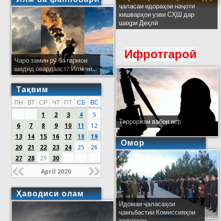
ҷаласаи идораҳои наҷоти
кишварҳои узви СҲШ дар
шаҳри Деҳлӣ
Ифротгароӣ
Чаро замин рӯ ба гармои
шадид овардааст? Илм чӣ...
Тақвим
ПН
ВТ
СР
ЧТ
ПТ
СБ
ВС
1
2
3
4
5
Терроризм вабои аср
6
7
8
9
10
11
12
13
14
15
16
17
18
19
Омор
20
21
22
23
24
25
26
27
28
29
30
April 2020
Ҳаводиси олам
Идомаи ҷаласаҳои
ҷамъбастии Комиссияҳои
ҳолатҳои...