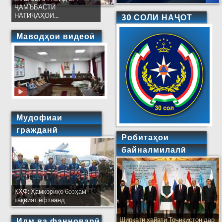
ҶАМЪБАСТИ
НАТИҶАҲОИ...
30 СОЛИ НАҶОТ
Маводҳои видеоӣ
Мудофиаи
гражданӣ
Робитаҳои
байналмилалӣ
КҲФ: Ҳамкориҳо бозҳам
тақвият ёфтаанд
Ширкати ҳайати Тоҷикистон дар
Илм ва фанноварӣ