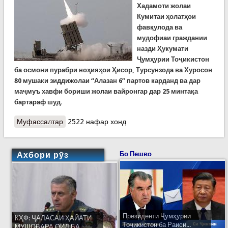
Хадамоти жолаи
Кумитаи ҳолатҳои
фавқулода ва
мудофиаи граждании
назди Ҳукумати
Ҷумҳурии Тоҷикистон
ба осмони пурабри ноҳияҳои Ҳисор, Турсунзода ва Хуросон
80 мушаки зиддижолаи “Алазан 6” партов карданд ва дар
маҷмуъ хавфи бориши жолаи вайронгар дар 25 минтақа
бартараф шуд.
Муфассалтар
о 80 зарбаи мушакӣ ба тани абрҳои жолазо дар
2522 нафар хонд
фазои пурабри Ҳисор, Турсунзода ва Хуросон
Ахбори рӯз
Бо Пешво
Президенти Ҷумҳурии
КҲФ: ҶАЛАСАИ ҲАЙАТИ
Тоҷикистон ба Раиси...
МУШОВАРА ОИД БА