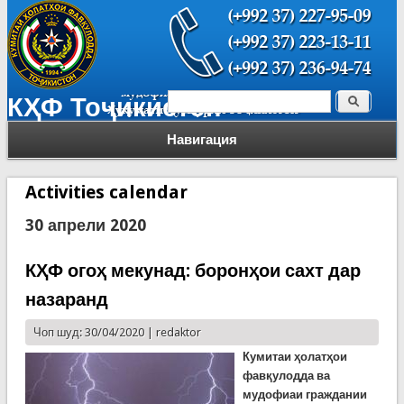
Поиск
КҲФ Тоҷикистон
Форма поиска
Навигация
Activities calendar
30 апрели 2020
КҲФ огоҳ мекунад: боронҳои сахт дар
назаранд
Чоп шуд: 30/04/2020 |
redaktor
Кумитаи ҳолатҳои
фавқулодда ва
мудофиаи граждании