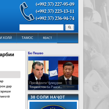
Поиск
Форма поиска
И ХОЛӢ
ТАМОС
REACT
Бо Пешво
ҳарбии
ар
Президенти Ҷумҳурии
рон дар
Тоҷикистон ба Раиси...
стариши
лиғотӣ
30 СОЛИ НАҶОТ