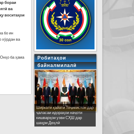
ар бораи
ятӣ ва
ҳу воситаҳои
а бо ин
о хӯрдан ва
 Онҳо ба ҳама
Робитаҳои
байналмилалӣ
Ширкати ҳайати Тоҷикистон дар
ҷаласаи идораҳои наҷоти
кишварҳои узви СҲШ дар
шаҳри Деҳлӣ