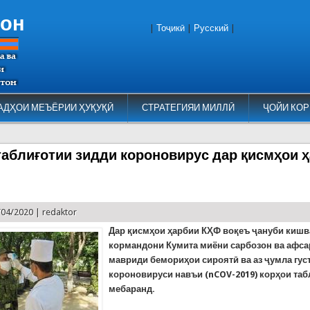
тон
|
Тоҷикӣ
|
Русский
|
АДҲОИ МЕЪЁРИИ ҲУҚУҚӢ
СТРАТЕГИЯИ МИЛЛӢ
ҶОЙИ КОР
таблиғотии зидди короновирус дар қисмҳои 
/04/2020 |
redaktor
Дар қисмҳои ҳарбии КҲФ воқеъ ҷануби кишв
кормандони Кумита миёни сарбозон ва афса
мавриди бемориҳои сироятӣ ва аз ҷумла гу
короновируси навъи (nCOV-2019) корҳои таб
мебаранд.