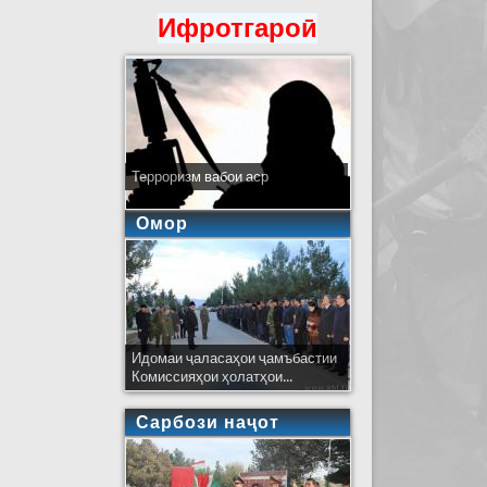
Ифротгароӣ
Терроризм вабои аср
Омор
Идомаи ҷаласаҳои ҷамъбастии
Комиссияҳои ҳолатҳои...
Сарбози наҷот