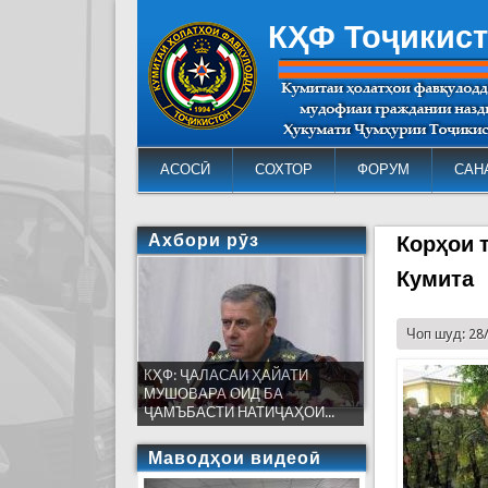
КҲФ Тоҷикис
АСОСӢ
СОХТОР
ФОРУМ
САН
Ахбори рӯз
Корҳои 
Кумита
Чоп шуд: 28
КҲФ: ҶАЛАСАИ ҲАЙАТИ
МУШОВАРА ОИД БА
ҶАМЪБАСТИ НАТИҶАҲОИ...
Маводҳои видеоӣ