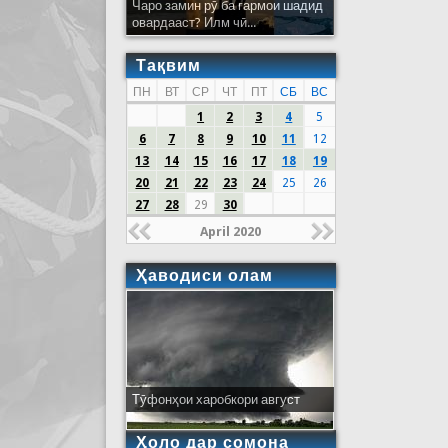
Чаро замин рӯ ба гармои шадид
овардааст? Илм чӣ...
Тақвим
ПН
ВТ
СР
ЧТ
ПТ
СБ
ВС
1
2
3
4
5
6
7
8
9
10
11
12
13
14
15
16
17
18
19
20
21
22
23
24
25
26
27
28
29
30
April 2020
Ҳаводиси олам
Тӯфонҳои харобкори август
Ҳоло дар сомона