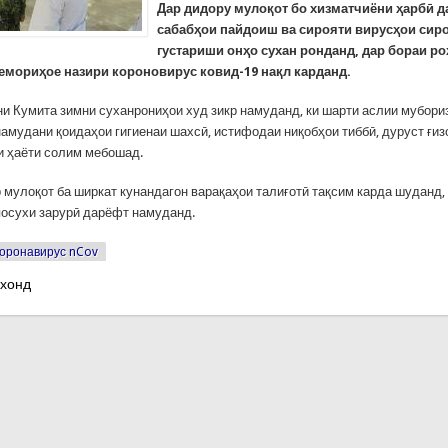
Дар дидору мулоқот бо хизматчиёни ҳарбӣ д
сабабҳои пайдоиш ва сирояти вирусҳои сиро
густариши онҳо сухан ронданд, дар бораи ро
бемориҳое назири короновирус ковид-19 нақл карданд.
и Кумита зимни суханрониҳои худ зикр намуданд, ки шарти аслии мубориз
намудани қоидаҳои гигиенаи шахсӣ, истифодаи ниқобҳои тиббӣ, дуруст ғиз
и ҳаёти солим мебошад.
р мулоқот ба ширкат кунандагон варақаҳои талиғотӣ тақсим карда шуданд,
посухи зарурӣ дарёфт намуданд.
оронавирус nCov
 хонд