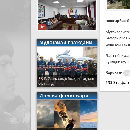
пешгирӣ аз 
Мутахассисон
беморӣ риоя 
Мудофиаи гражданӣ
доштани тарз
Дар поёни ҳа
суолҳои худ 
барчасп:
К
КҲФ: Ҳамкориҳо бозҳам тақвият
1930 нафар
ёфтаанд
Илм ва фанноварӣ