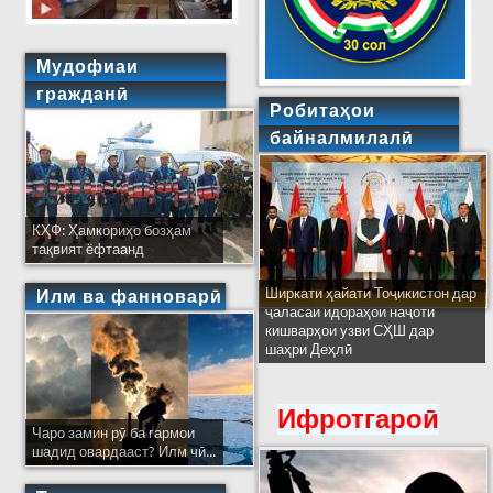
Мудофиаи
гражданӣ
Робитаҳои
байналмилалӣ
КҲФ: Ҳамкориҳо бозҳам
тақвият ёфтаанд
Ширкати ҳайати Тоҷикистон дар
Илм ва фанноварӣ
ҷаласаи идораҳои наҷоти
кишварҳои узви СҲШ дар
шаҳри Деҳлӣ
Ифротгароӣ
Чаро замин рӯ ба гармои
шадид овардааст? Илм чӣ...