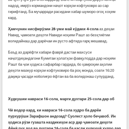
надод, имрӯз кормандони наҷот корҳои кофтуковро аз сар
гирифтанд. Ба муҷарради расидани хабар шуморо огоҳ хоҳем
кард.
Ҳамчунин нисфирӯзии 28-уми май кӯдаки 4-сола
аз деҳаи
Навид, ҷамоати деҳоти Навиди ноҳияи Рашт аз беэҳтиётии
волидайнаш дар дарёчаи ин русто афтида ғарқ мешавад.
Баъд аз дарёфти хабари фаврӣ дастаи махсуси
наҷотдиҳандагони Кумитаи ҳолатҳои фавқулодда дар ноҳияи
Рашт ба ҷои ҳодиса сафарбар гардида, бо ҳамроҳии аҳолии
деҳоти мазкур корҳои кофтуковиро ба роҳ монда, соати 16:20
дақиқа ҷасади ноболиғро ёфтан ва ба волидонаш супурданд.
Худкушии навраси 16-сола, марги духтари 25-сола дар об
Чӣ водор кард, ки навраси 16-сола худро ба дарёи
пурхурӯши Зарафшон андозад? Суолест ҳоло беҷавоб. Ин
ҳодиса рӯзи гузашта наздикиҳои аср дар ҷамоати деҳоти
Айнӣ рух дод ва духтари 16-сола ба қасди худкушӣ худро дар