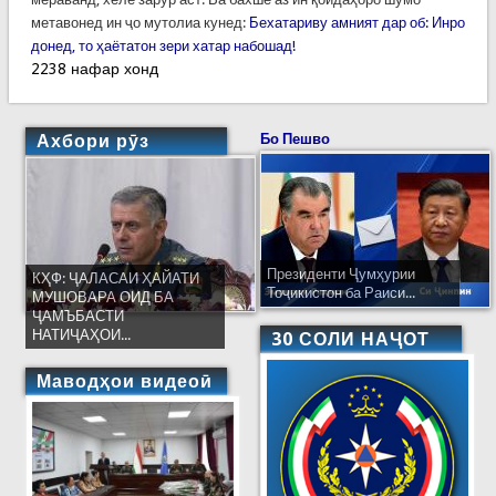
метавонед ин ҷо мутолиа кунед:
Бехатариву амният дар об: Инро
донед, то ҳаётатон зери хатар набошад!
2238 нафар хонд
Ахбори рӯз
Бо Пешво
Президенти Ҷумҳурии
КҲФ: ҶАЛАСАИ ҲАЙАТИ
Тоҷикистон ба Раиси...
МУШОВАРА ОИД БА
ҶАМЪБАСТИ
НАТИҶАҲОИ...
30 СОЛИ НАҶОТ
Маводҳои видеоӣ