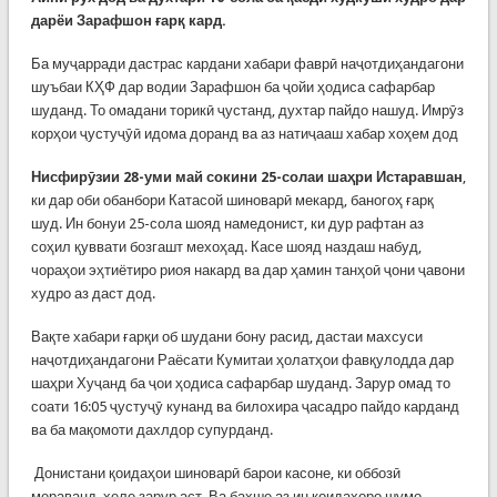
дарёи Зарафшон ғарқ кард.
Ба муҷарради дастрас кардани хабари фаврӣ наҷотдиҳандагони
шуъбаи КҲФ дар водии Зарафшон ба ҷойи ҳодиса сафарбар
шуданд. То омадани торикӣ ҷустанд, духтар пайдо нашуд. Имрӯз
корҳои ҷустуҷӯӣ идома доранд ва аз натиҷааш хабар хоҳем дод
Нисфирӯзии 28-уми май сокини 25-солаи шаҳри Истаравшан
,
ки дар оби обанбори Катасой шиноварӣ мекард, баногоҳ ғарқ
шуд. Ин бонуи 25-сола шояд намедонист, ки дур рафтан аз
соҳил қуввати бозгашт мехоҳад. Касе шояд наздаш набуд,
чораҳои эҳтиётиро риоя накард ва дар ҳамин танҳоӣ ҷони ҷавони
худро аз даст дод.
Вақте хабари ғарқи об шудани бону расид, дастаи махсуси
наҷотдиҳандагони Раёсати Кумитаи ҳолатҳои фавқулодда дар
шаҳри Хуҷанд ба ҷои ҳодиса сафарбар шуданд. Зарур омад то
соати 16:05 ҷустуҷӯ кунанд ва билохира ҷасадро пайдо карданд
ва ба мақомоти дахлдор супурданд.
Донистани қоидаҳои шиноварӣ барои касоне, ки оббозӣ
мераванд, хеле зарур аст. Ва бахше аз ин қоидаҳоро шумо