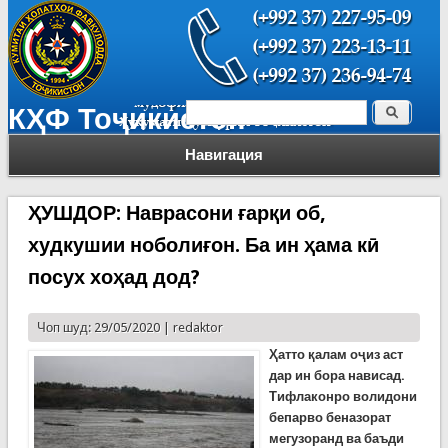
Поиск
КҲФ Тоҷикистон
Форма поиска
Навигация
ҲУШДОР: Наврасони ғарқи об,
худкушии ноболиғон. Ба ин ҳама кӣ
посух хоҳад дод?
Чоп шуд: 29/05/2020 |
redaktor
Ҳатто қалам оҷиз аст
дар ин бора нависад.
Тифлаконро волидони
бепарво беназорат
мегузоранд ва баъди