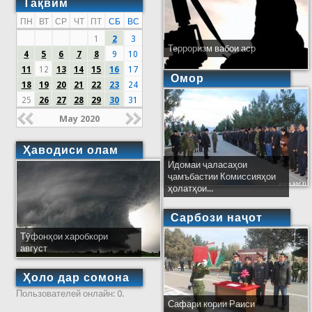
Тақвим
ПН
ВТ
СР
ЧТ
ПТ
СБ
ВС
1
2
3
Терроризм вабои аср
4
5
6
7
8
9
10
11
12
13
14
15
16
17
Омор
18
19
20
21
22
23
24
25
26
27
28
29
30
31
May 2020
Ҳаводиси олам
Идомаи ҷаласаҳои
ҷамъбастии Комиссияҳои
ҳолатҳои...
Сарбози наҷот
Тӯфонҳои харобкори
август
Ҳоло дар сомона
Пользователей онлайн: 0.
Сафари кории Раиси