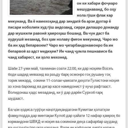
он ки хабари фоҷеаро
мешуднаванд, бо оҳу
нола гӯши флак кар
мекунанд. Ва ё намехоҳанд дар зиндагӣ ба арзи духтар ё
писари ноболиғи худ гӯш андозанд, сирри дилашро донанду
дар мушкили равонӣ ҳамроҳаш бошанд. Ва чун даст ба
худкушӣ мезанад, боз ҳам нолаву фиғон мекунанд. Чаро мо
ба ин ҳад бепарвоем? Чаро мо ҷигарбандонамонро ба ин
бепарвоӣ аз адст медиҳем? Ин чанд ҷумла пешнависе ба
чанд хабарест, ки ҳоло мехонед.
Шаби 27-уми май, тахминан соати 22:00, ки дар ноҳияи Восеъ
боди шадид мевазид ва раъду барқ осмонро гоҳ рушану гоҳ
торик мекард, сокини 11-солаи ҷамоати деҳоти Гулистони ноҳия
аз хона баромад ва дигар касе намедонист ӯ куҷо рафтааст.
Волидонаш ҳадс мезаданд, ки ӯ дар дарёи Сурхоб ғарқ
шудааст.
Ба ҷои ҳодиса гурӯҳи наҷотдиҳандагони Кумитаи ҳолатҳои
фавқулодда дар минтақаи Кулоб дар ҳайати 12 нафар ҳамроҳ бо
кормандони ШВКД-и ноҳия ва сокинони деҳа сафарбар шуданд
ва ҷустуҷӯи ӯро оғоз карданд. Вале ин кофтуков дирӯз натиҷа