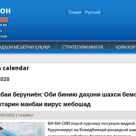
тон
|
Тоҷикӣ
|
Русский
|
АДҲОИ МЕЪЁРИИ ҲУҚУҚӢ
СТРАТЕГИЯИ МИЛЛӢ
ҶОЙИ КОР
es calendar
2020
ибаи беруниён: Оби бинию даҳони шахси бем
ктарин манбаи вирус мебошад
/05/2020 |
redaktor
БИ-БИ-СИИ порсӣ пурсишу посухҳои видеоӣ
Куруновирус ва Ковидбеморӣ рохандозӣ на