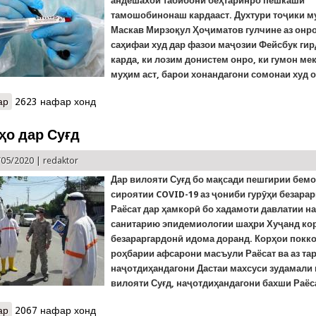
андешахои табибони беҳтаринро пешкаши
тамошобинонаш кардааст. Духтури тоҷики 
Маскав Мирзоқул Ҳоҷиматов гулчине аз онр
саҳифаи худ дар фазои маҷозии Фейсбук ги
карда, ки лозим донистем онро, ки гумон ме
муҳим аст, барои хонандагони сомонаи худ 
ар
о Аз таҷрибаи беруниён: Оби бинию даҳони шахси бемор хатар
2623 нафар хонд
ҳо дар Суғд
/05/2020 |
redaktor
Дар вилояти Суғд бо мақсади пешгирии бем
сироятии COVID-19 аз ҷониби гурӯҳи безара
Раёсат дар ҳамкорӣ бо хадамоти давлатии н
санитарию эпидемиологии шаҳри Хуҷанд​ ко
безараргардонӣ идома доранд. Корҳои покк
роҳбарии афсарони масъули Раёсат ва аз та
наҷотдиҳандагони Дастаи махсуси зудамали
вилояти Суғд, наҷотдиҳандагони бахши Раёса
ар
о Поккориҳо дар Суғд
2067 нафар хонд