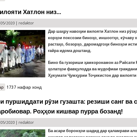
илояти Хатлон низ...
/05/2020 |
redaktor
Дар шаҳру навоҳии вилояти Хатлон низ рӯзҳ
корҳои поксозии биноҳо, иншоотҳо, кӯчаву 
растаҳо, бозорҳо, даромадгоҳи биноҳои исти
ғайра идома доштанд.
Бино ба гузориши ҳамкоронамон аз Раёсати
ҳолатҳои фавқулодда ва мудофиаи граждани
Ҳукумати Ҷумҳурии Тоҷикистон дар вилояти 
ар
о Ва дар вилояти Хатлон низ...
1737 нафар хонд
и пуршиддати рӯзи гузашта: резиши санг ва 
аробиовар. Роҳҳои кишвар пурра бозанд!
/05/2020 |
redaktor
Ба асари боронҳои шадид дар қаламрави ал