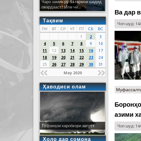
Чаро замин рӯ ба гармои шадид
овардааст? Илм чӣ...
Ва дар в
Тақвим
Чоп шуд: 14
ПН
ВТ
СР
ЧТ
ПТ
СБ
ВС
1
2
3
4
5
6
7
8
9
10
11
12
13
14
15
16
17
18
19
20
21
22
23
24
25
26
27
28
29
30
31
May 2020
Ҳаводиси олам
Муфассалт
Боронҳо
азими х
Тӯфонҳои харобкори август
Чоп шуд: 14
Ҳоло дар сомона