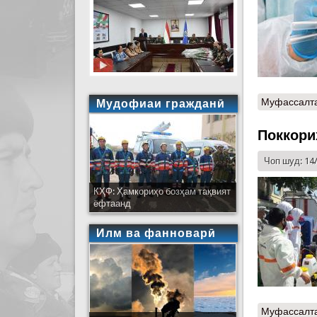
Муфассалт
Мудофиаи гражданӣ
Поккори
Чоп шуд: 14
КҲФ: Ҳамкориҳо бозҳам тақвият
ёфтаанд
Илм ва фанноварӣ
Муфассалт