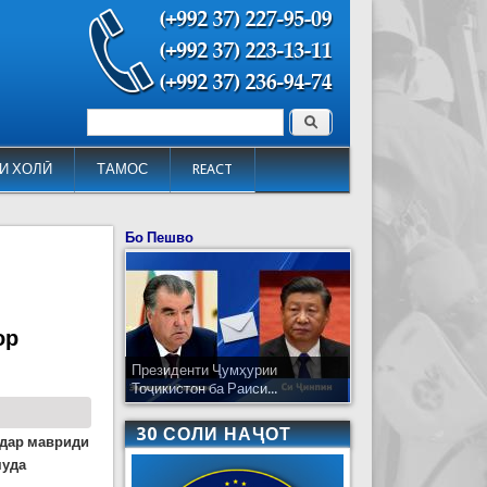
Поиск
Форма поиска
И ХОЛӢ
ТАМОС
REACT
Бо Пешво
ор
Президенти Ҷумҳурии
Тоҷикистон ба Раиси...
30 СОЛИ НАҶОТ
 дар мавриди
муда