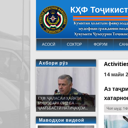
КҲФ Тоҷикис
АСОСӢ
СОХТОР
ФОРУМ
САН
Ахбори рӯз
Activiti
14 майи 
Аз таҷр
хатарно
КҲФ: ҶАЛАСАИ ҲАЙАТИ
МУШОВАРА ОИД БА
ҶАМЪБАСТИ НАТИҶАҲОИ...
Чоп шуд: 14
Маводҳои видеоӣ