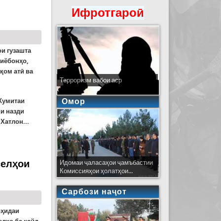
Ифротгароӣ
ои гузашта
хиёбонҳо,
қом атӣ ва
Терроризм вабои аср
Омор
 Кумитаи
и назди
Хатлон...
селҳои
Идомаи ҷаласаҳои ҷамъбастии
Комиссияҳои ҳолатҳои...
Сарбози наҷот
оҳидаи