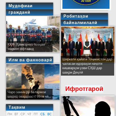
Мудофиаи
гражданӣ
Робитаҳои
байналмилалӣ
КҲФ: Ҳамкориҳо бозҳам
тақвият ёфтаанд
Ширкати ҳайати Тоҷикистон дар
Илм ва фанноварӣ
ҷаласаи идораҳои наҷоти
кишварҳои узви СҲШ дар
шаҳри Деҳлӣ
Ифротгароӣ
Чаро замин рӯ ба гармои
шадид овардааст? Илм чӣ...
Тақвим
ПН
ВТ
СР
ЧТ
ПТ
СБ
ВС