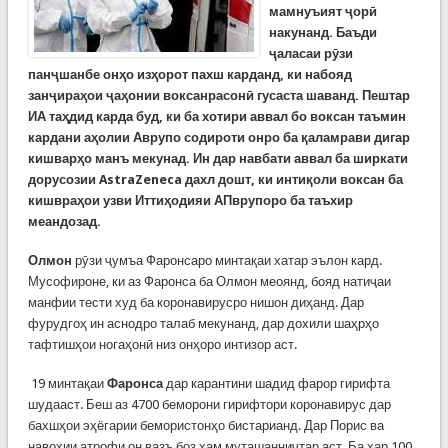
мамнуъият ҷорӣ
накунанд. Баъди
ҷаласаи рӯзи
панҷшанбе онҳо изҳорот пахш карданд, ки набояд
занҷираҳои ҷаҳонии воксанрасонӣ гусаста шаванд. Пештар
ИА таҳдид карда буд, ки ба хотири аввал бо воксан таъмин
кардани аҳолии Аврупо содироти онро ба қаламрави дигар
кишварҳо манъ мекунад. Ин дар навбати аввал ба ширкати
дорусозии
AstraZeneca дахл дошт, ки инти
қоли воксан ба
кишвраҳои узви Иттиҳодияи АПврупоро ба таъхир
меандозад.
Олмон
рӯзи ҷумъа Фаронсаро минтақаи хатар эълон кард.
Мусофироне, ки аз Фаронса ба Олмон меоянд, бояд натиҷаи
манфии тести худ ба коронавирусро нишон диҳанд. Дар
фурудгоҳ ин аснодро талаб мекунанд, дар дохили шаҳрҳо
тафтишҳои ногаҳонӣ низ онҳоро интизор аст.
19 минтақаи
Фаронса
дар карантини шадид фарор гирифта
шудааст. Беш аз 4700 беморони гирифтори коронавирус дар
бахшҳои эҳёгарии бемористонҳо бистарианд. Дар Порис ва
навоҳии атрофи он вазъ боз ҳам муташанниҷтар аст. Ба ҳар 100