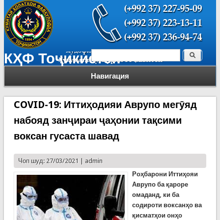
Поиск
КҲФ Тоҷикистон
Форма поиска
Навигация
COVID-19: Иттиҳодияи Аврупо мегӯяд
набояд занҷираи ҷаҳонии тақсими
воксан гусаста шавад
Чоп шуд: 27/03/2021 |
admin
Ро
ҳбарони Иттиҳояи
Аврупо ба қароре
омаданд, ки ба
содироти воксанҳо ва
қисматҳои онҳо