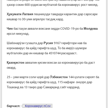
ҳазор сокин 600 ҳодисаи мубталоӣ ба коронавирус рост меояд.
Ҳукумати Латвия
пешниҳоди тамдиди карантин дар саросари
кишвар то 30-уми апрелро тасдиқ кард.
Чин
бастаҳои аввали воксани зидди COVID-19-ро ба
Молдова
ирсол мекунад.
Шабонарӯзи гузашта дар
Русия
9167 гирифтори нав ба
коронавирус ба қайд гирифта шуд. То ба имрӯз шумори
мубталоён дар ин кишвар ба 4510744 расидааст.
Қазоқистон
аввалин қисми воксан аз коронавирусро ба даст
овард.
25 – уми марти соли ҷорӣ дар
Ӯзбекистон
144 ҳолати сироят ба
коронавирус ба қайд гирифта шуд. 115 нафари онҳоро дар
Тошканд ва 13 танро дар Самарқанд сабт карданд.
барчасп:
Коронавирус nCov