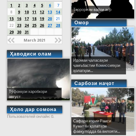
1
2
3
4
5
6
7
Терроризм вабои аср
8
9
10
11
12
13
14
15
16
17
18
19
20
21
Омор
22
23
24
25
26
27
28
29
30
31
March 2021
Ҳаводиси олам
Идомаи ҷаласаҳои
ҷамъбастии Комиссияҳои
ҳолатҳои...
Сарбози наҷот
Тӯфонҳои харобкори
август
Ҳоло дар сомона
Пользователей онлайн: 0.
Сафари кории Раиси
Кумитаи ҳолатҳои
фавқулодда ба вилояти...