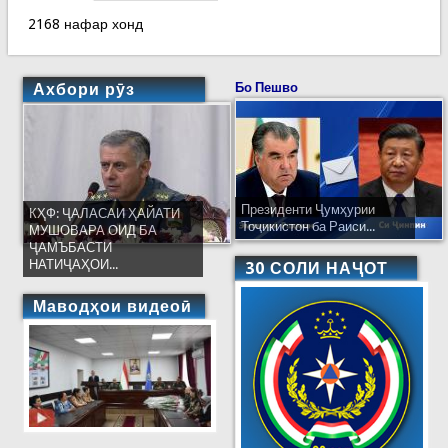
2168 нафар хонд
Ахбори рӯз
Бо Пешво
Президенти Ҷумҳурии
КҲФ: ҶАЛАСАИ ҲАЙАТИ
Тоҷикистон ба Раиси...
МУШОВАРА ОИД БА
ҶАМЪБАСТИ
НАТИҶАҲОИ...
30 СОЛИ НАҶОТ
Маводҳои видеоӣ