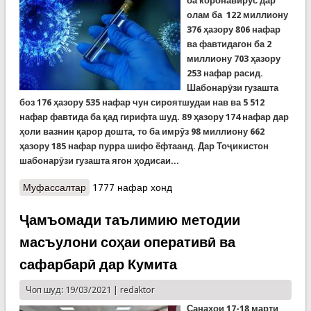
ба коронавирус дар
олам ба
122
миллиону
376
ҳазору
806
нафар
ва фавтидагон ба 2
миллиону 703 ҳазору
253 нафар расид.
Шабонарӯзи гузашта
боз 176 ҳазору 535 нафар чун сироятшудаи нав ва 5 512
нафар фавтида ба қад гирифта шуд. 89 ҳазору 174 нафар дар
ҳоли вазнин қарор дошта, то ба имрӯз 98 миллиону 662
ҳазору 185 нафар пурра шифо ёфтаанд. Дар Тоҷикистон
шабонарӯзи гузашта ягон ҳодисаи...
Муфассалтар
о Covid-19: Маҳдудиятҳои нав дар Фаронса ва
1777 нафар хонд
Украина. Порис дубора ба карантин меравад
Ҷамъомади таълимию методии
масъулони соҳаи оперативӣ ва
сафарбарӣ дар Кумита
Чоп шуд: 19/03/2021 |
redaktor
Санаҳои 17-18 марти