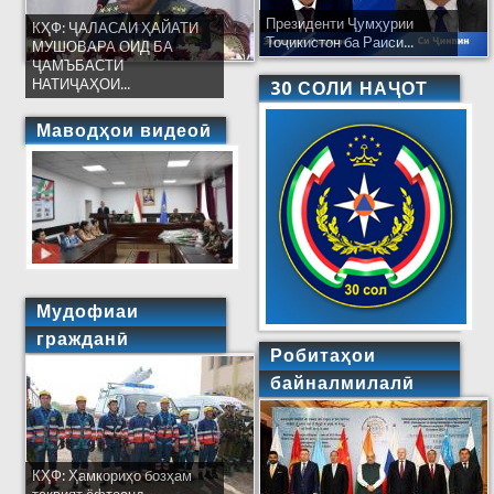
Президенти Ҷумҳурии
КҲФ: ҶАЛАСАИ ҲАЙАТИ
Тоҷикистон ба Раиси...
МУШОВАРА ОИД БА
ҶАМЪБАСТИ
НАТИҶАҲОИ...
30 СОЛИ НАҶОТ
Маводҳои видеоӣ
Мудофиаи
гражданӣ
Робитаҳои
байналмилалӣ
КҲФ: Ҳамкориҳо бозҳам