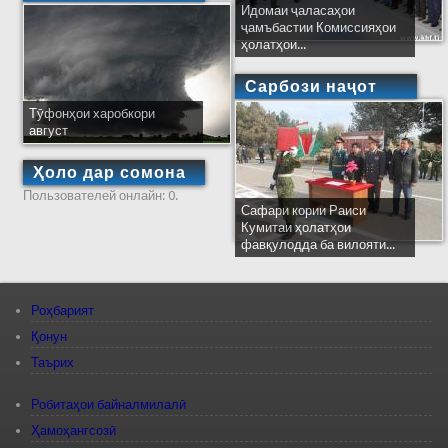
Идомаи ҷаласаҳои
ҷамъбастии Комиссияҳои
ҳолатҳои...
Сарбози наҷот
Тӯфонҳои харобкори
август
Ҳоло дар сомона
Пользователей онлайн: 0.
Сафари кории Раиси
Кумитаи ҳолатҳои
фавқулодда ба вилояти...
Роҳбарият
Қонун
Таърих
Робитаҳои байналмилалӣ
Ҳамоҳангсозӣ