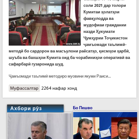
соли 2021 дар толори
Кумитаи ҳолатҳои
фавқулодда ва
мудофиаи граждании
назди Ҳукумати
Ҷумҳурии Тоҷикистон
ҷамъомади таълимӣ-
методӣ бо сардорон ва масъулони раёсатҳо, қисмҳои ҳарбӣ,
шуъба ва бахшҳои Кумита оид ба чорабиниҳои оперативӣ ва
сафарбарӣ гузаронида шуд.
Ҷамъомади таълимӣ методиро муовини якуми Раиси...
Муфассалтар
о Ҷамъомади таълимию методии масъулони
2264 нафар хонд
соҳаи оперативӣ ва сафарбарӣ дар Кумита
Ахбори рӯз
Бо Пешво