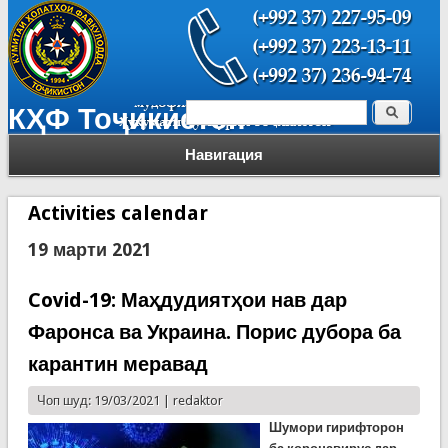
Поиск
КҲФ Тоҷикистон
Форма поиска
Навигация
Activities calendar
19 марти 2021
Covid-19: Маҳдудиятҳои нав дар
Фаронса ва Украина. Порис дубора ба
карантин меравад
Чоп шуд: 19/03/2021 |
redaktor
Шумори гирифторон