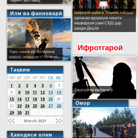
тақвият ёфтаанд
Ширкати ҳайати Тоҷикистон дар
Илм ва фанноварӣ
ҷаласаи идораҳои наҷоти
кишварҳои узви СҲШ дар
шаҳри Деҳлӣ
Ифротгароӣ
Чаро замин рӯ ба гармои
шадид овардааст? Илм чӣ...
Тақвим
ПН
ВТ
СР
ЧТ
ПТ
СБ
ВС
1
2
3
4
5
6
7
Терроризм вабои аср
8
9
10
11
12
13
14
15
16
17
18
19
20
21
Омор
22
23
24
25
26
27
28
29
30
31
March 2021
Ҳаводиси олам