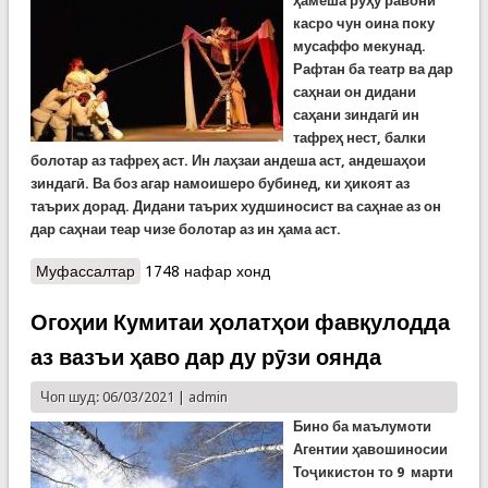
ҳамеша рӯҳу равони
касро чун оина поку
мусаффо мекунад.
Рафтан ба театр ва дар
саҳнаи он дидани
саҳани зиндагӣ ин
тафреҳ нест, балки
болотар аз тафреҳ аст. Ин лаҳзаи андеша аст, андешаҳои
зиндагӣ. Ва боз агар намоишеро бубинед, ки ҳикоят аз
таърих дорад. Дидани таърих худшиносист ва саҳнае аз он
дар саҳнаи теар чизе болотар аз ин ҳама аст.
Муфассалтар
о Кормандони Кумита дар театри ба номи
1748 нафар хонд
Қосимов намоиши “Исфандиёр”-ро тамошо
карданд
Огоҳии Кумитаи ҳолатҳои фавқулодда
аз вазъи ҳаво дар ду рӯзи оянда
Чоп шуд: 06/03/2021 |
admin
Бино ба маълумоти
Агентии ҳавошиносии
Тоҷикистон то 9 марти