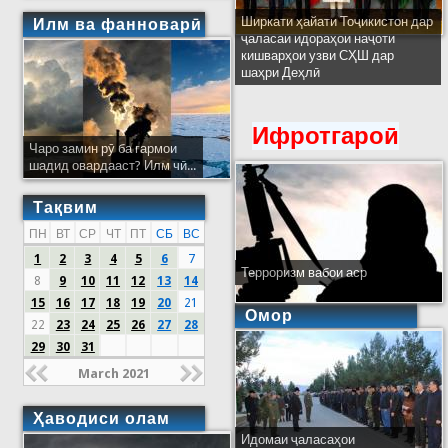
Ширкати ҳайати Тоҷикистон дар
Илм ва фанноварӣ
ҷаласаи идораҳои наҷоти
кишварҳои узви СҲШ дар
шаҳри Деҳлӣ
Ифротгароӣ
Чаро замин рӯ ба гармои
шадид овардааст? Илм чӣ...
Тақвим
ПН
ВТ
СР
ЧТ
ПТ
СБ
ВС
1
2
3
4
5
6
7
Терроризм вабои аср
8
9
10
11
12
13
14
15
16
17
18
19
20
21
Омор
22
23
24
25
26
27
28
29
30
31
March 2021
Ҳаводиси олам
Идомаи ҷаласаҳои