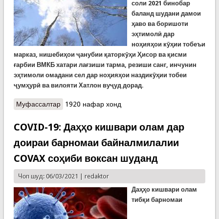
соли 2021 бинобар
баланд шудани дамои
ҳаво ва боришоти
эҳтимолӣ дар
ноҳияҳои кӯҳии тобеъи
марказ, нишебиҳои ҷанубии қаторкӯҳи Ҳисор ва қисми
ғарбии ВМКБ хатари лағзиши тарма, резиши санг, инчунин
эҳтимоли омадани сел дар ноҳияҳои наздикӯҳии тобеи
ҷумҳурӣ ва вилояти Хатлон вуҷуд дорад.
Муфассалтар
о Огоҳии Кумитаи ҳолатҳои фавқулодда аз
1920 нафар хонд
вазъи ҳаво дар ду рӯзи оянда
COVID-19: Даҳҳо кишвари олам дар
доираи барномаи байналмилалии
COVAX соҳиби воксан шуданд
Чоп шуд: 06/03/2021 |
redaktor
Да
ҳҳо кишвари олам
тибқи барномаи