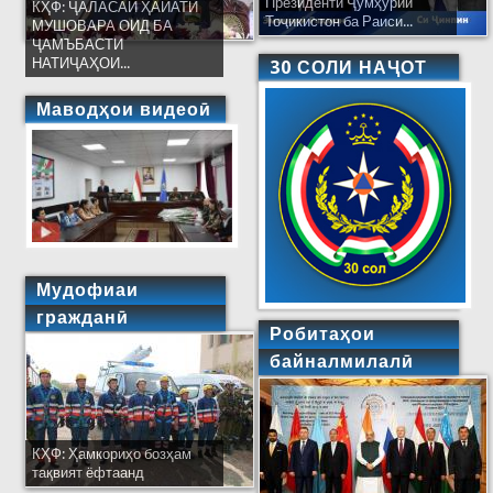
Президенти Ҷумҳурии
КҲФ: ҶАЛАСАИ ҲАЙАТИ
Тоҷикистон ба Раиси...
МУШОВАРА ОИД БА
ҶАМЪБАСТИ
НАТИҶАҲОИ...
30 СОЛИ НАҶОТ
Маводҳои видеоӣ
Мудофиаи
гражданӣ
Робитаҳои
байналмилалӣ
КҲФ: Ҳамкориҳо бозҳам
тақвият ёфтаанд