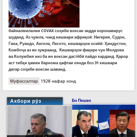
байналмилалии
COVAX
со
ҳиби воксан зидди коронавирус
шуданд. Аз ҷумла, чанд кишвари африқоӣ:
Нигерия, Судон,
Гана, Руандо, Ангола, Лесото, кишвар
ҳои осиёӣ:
Ҳиндустон,
Комбоҷа аз ин зумраанд.
Кишвар
ҳои фақире чун Молдова
ва Колумбия низ ба ин воксан дастёбӣ пайдо карданд. Қарор
аст тибқи ҳамин барнома ҳафтаи оянда боз 31 кишвари
дигар соҳиби воксан шаванд.
Муфассалтар
о COVID-19: Даҳҳо кишвари олам дар доираи
1928 нафар хонд
барномаи байналмилалии COVAX соҳиби воксан
шуданд
Ахбори рӯз
Бо Пешво