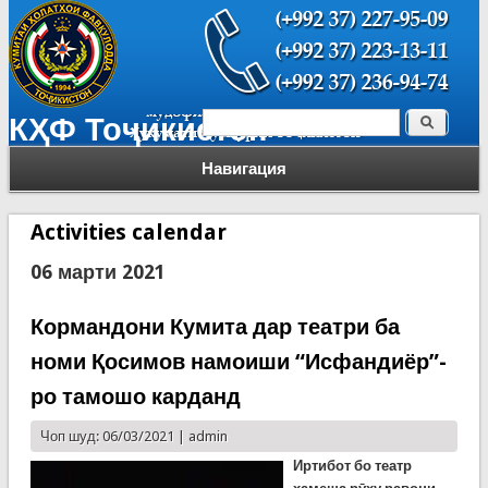
Поиск
КҲФ Тоҷикистон
Форма поиска
Навигация
Activities calendar
06 марти 2021
Кормандони Кумита дар театри ба
номи Қосимов намоиши “Исфандиёр”-
ро тамошо карданд
Чоп шуд: 06/03/2021 |
admin
Иртибот бо театр