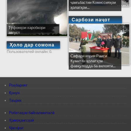
ҷамъбастии Комиссияҳои
ҳолатҳои...
Сарбози наҷот
Тӯфонҳои харобкори
август
Ҳоло дар сомона
Пользователей онлайн: 0.
Сафари кории Раиси
Кумитаи ҳолатҳои
фавқулодда ба вилояти...
Роҳбарият
Қонун
Таърих
Робитаҳои байналмилалӣ
Ҳамоҳангсозӣ
Ҷасорат