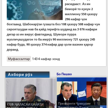
расидааст. Аз ин
беморӣ то кунун 2
миллиону 550 ҳазору
296 нафар ҷон
бохтаанд. Шабонарӯзи гузашта боз 108 ҳазору 508 нафар чун
сироятшудаи нав ба қайд гирифта шуданд ва 3 076 нафари
дигар аз ин вирус фавтиданд. Шумори пурра
муолиҷашудагон то ба имрӯз 90 миллиону 721 ҳазору 245
нафар буда, 90 ҳазору 374 нафар дар ҳоли вазнин қарор
доранд.
Муфассалтар
о КОВИД-19: Амрико гуфт воксани дар
1434 нафар хонд
ихтиёрдоштаи худро бо дигар кишварҳо қисмат
намекунад
Ахбори рӯз
Бо Пешво
Президенти Ҷумҳурии
КҲФ: ҶАЛАСАИ ҲАЙАТИ
Тоҷикистон ба Раиси...