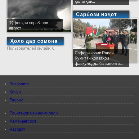
ҳолатҳои...
Сарбози наҷот
Тӯфонҳои харобкори
август
Ҳоло дар сомона
Пользователей онлайн: 0.
Сафари кории Раиси
Кумитаи ҳолатҳои
фавқулодда ба вилояти...
Роҳбарият
Қонун
Таърих
Робитаҳои байналмилалӣ
Ҳамоҳангсозӣ
Ҷасорат