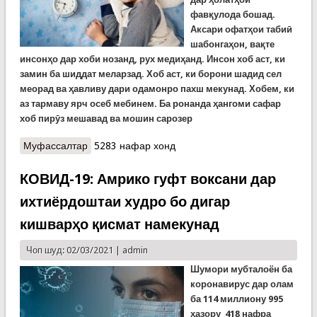
фавқулода бошад.
Аксари офатҳои табиӣ
шабонгаҳон, вақте
инсонҳо дар хоби нозанд, рух медиҳанд. Инсон хоб аст, ки
замин ба шиддат меларзад. Хоб аст, ки борони шадид сел
меорад ва ҳавливу дари одамонро пахш мекунад. Хобем, ки
аз тармаву ярч осеб мебинем. Ба ронанда ҳангоми сафар
хоб пирӯз мешавад ва мошин сарозер
Муфассалтар
о ДОНИШ: Дар бораи хоб чӣ медонед?
5283 нафар хонд
КОВИД-19: Амрико гуфт воксани дар
ихтиёрдоштаи худро бо дигар
кишварҳо қисмат намекунад
Чоп шуд: 02/03/2021 |
admin
Шумори мубталоён ба
коронавирус дар олам
ба
114
миллиону
995
ҳазору
418
нафра