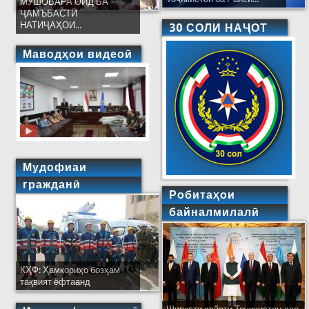
МУШОВАРА ОИД БА
ҶАМЪБАСТИ
НАТИҶАҲОИ...
30 СОЛИ НАҶОТ
Маводҳои видеоӣ
Мудофиаи
гражданӣ
Робитаҳои
байналмилалӣ
КҲФ: Ҳамкориҳо бозҳам
тақвият ёфтаанд