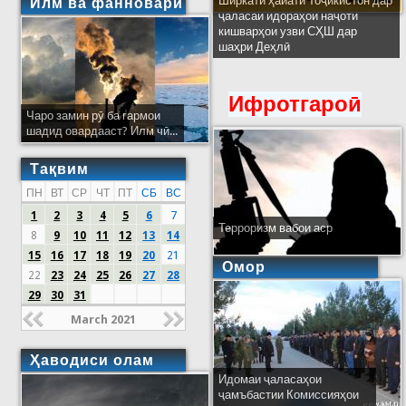
Ширкати ҳайати Тоҷикистон дар
Илм ва фанноварӣ
ҷаласаи идораҳои наҷоти
кишварҳои узви СҲШ дар
шаҳри Деҳлӣ
Ифротгароӣ
Чаро замин рӯ ба гармои
шадид овардааст? Илм чӣ...
Тақвим
ПН
ВТ
СР
ЧТ
ПТ
СБ
ВС
1
2
3
4
5
6
7
Терроризм вабои аср
8
9
10
11
12
13
14
15
16
17
18
19
20
21
Омор
22
23
24
25
26
27
28
29
30
31
March 2021
Ҳаводиси олам
Идомаи ҷаласаҳои
ҷамъбастии Комиссияҳои