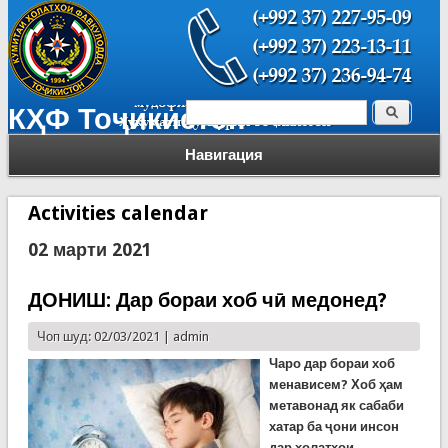
Поиск
КҲФ Тоҷикистон
Форма поиска
Навигация
Activities calendar
02 марти 2021
ДОНИШ: Дар бораи хоб чӣ медонед?
Чоп шуд: 02/03/2021 |
admin
Чаро дар бораи хоб
менависем? Хоб ҳам
метавонад як сабаби
хатар ба ҷони инсон
дар ҳолатҳои