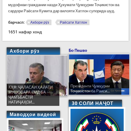
мудофиаи граждании назди Ҳукумати Ҷумҳурии Тоҷикистон ва
сардори Раёсати Кумита дар вилояти Хатлон супорида шуд.
барчасп:
Ахбори рӯз
Раёсати Хатлон
1651 нафар хонд
Ахбори рӯз
Бо Пешво
Президенти Ҷумҳурии
КҲФ: ҶАЛАСАИ ҲАЙАТИ
Тоҷикистон ба Раиси...
МУШОВАРА ОИД БА
ҶАМЪБАСТИ
НАТИҶАҲОИ...
30 СОЛИ НАҶОТ
Маводҳои видеоӣ