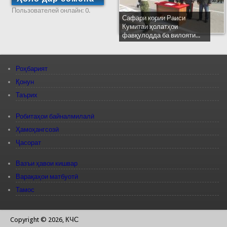
Пользователей онлайн: 0.
Сафари кории Раиси
Кумитаи ҳолатҳои
фавқулодда ба вилояти...
Роҳбарият
Қонун
Таърих
Робитаҳои байналмилалӣ
Ҳамоҳангсозӣ
Ҷасорат
Вазъи ҳавои кишвар
Варақаҳои матбуотӣ
Тамос
Copyright © 2026, КЧС