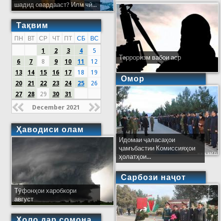
шадид овардааст? Илм чӣ...
Тақвим
ПН
ВТ
СР
ЧТ
ПТ
СБ
ВС
1
2
3
4
5
Терроризм вабои аср
6
7
8
9
10
11
12
13
14
15
16
17
18
19
Омор
20
21
22
23
24
25
26
27
28
29
30
31
December 2021
Ҳаводиси олам
Идомаи ҷаласаҳои
ҷамъбастии Комиссияҳои
ҳолатҳои...
Сарбози наҷот
Тӯфонҳои харобкори
август
Ҳоло дар сомона