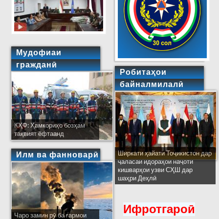
Мудофиаи
гражданӣ
Робитаҳои
байналмилалӣ
КҲФ: Ҳамкориҳо бозҳам
тақвият ёфтаанд
Ширкати ҳайати Тоҷикистон дар
Илм ва фанноварӣ
ҷаласаи идораҳои наҷоти
кишварҳои узви СҲШ дар
шаҳри Деҳлӣ
Ифротгароӣ
Чаро замин рӯ ба гармои