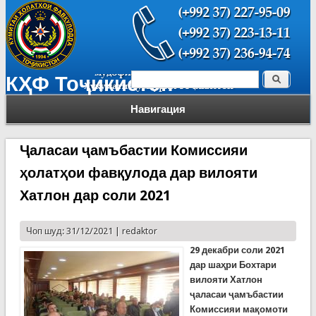
Поиск
КҲФ Тоҷикистон
Форма поиска
Навигация
Ҷаласаи ҷамъбастии Комиссияи
ҳолатҳои фавқулода дар вилояти
Хатлон дар соли 2021
Чоп шуд: 31/12/2021 |
redaktor
29 декабри соли 2021
дар шаҳри Бохтари
вилояти Хатлон
ҷаласаи ҷамъбастии
Комиссияи мақомоти