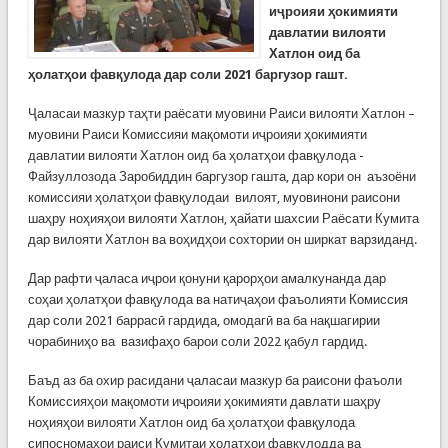
иҷроияи ҳокимияти
давлатии вилояти
Хатлон оид ба
ҳолатҳои фавқулода дар соли 2021 баргузор гашт.
Ҷаласаи мазкур таҳти раёсати муовини Раиси вилояти Хатлон –
муовини Раиси Комиссияи мақомоти иҷроияи ҳокимияти
давлатии вилояти Хатлон оид ба ҳолатҳои фавқулода -
Файзуллозода Заробиддин баргузор гашта, дар кори он аъзоёни
комиссияи ҳолатҳои фавқулодаи вилоят, муовинони раисони
шаҳру ноҳияҳои вилояти Хатлон, ҳайати шахсии Раёсати Кумита
дар вилояти Хатлон ва воҳидҳои сохтории он ширкат варзиданд.
Дар рафти ҷаласа иҷрои қонуни қарорҳои амалкунанда дар
соҳаи ҳолатҳои фавқулода ва натиҷаҳои фаъолияти Комиссия
дар соли 2021 баррасӣ гардида, омодагӣ ва ба нақшагирии
чорабиниҳо ва вазифаҳо барои соли 2022 қабул гардид.
Баъд аз ба охир расидани ҷаласаи мазкур ба раисони фаъоли
Комиссияҳои мақомоти иҷроияи ҳокимияти давлати шаҳру
ноҳияҳои вилояти Хатлон оид ба ҳолатҳои фавқулода
сипосномаҳои раиси Кумитаи ҳолатҳои фавқулодда ва