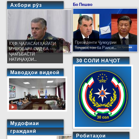
Ахбори рӯз
Бо Пешво
Президенти Ҷумҳурии
КҲФ: ҶАЛАСАИ ҲАЙАТИ
Тоҷикистон ба Раиси...
МУШОВАРА ОИД БА
ҶАМЪБАСТИ
НАТИҶАҲОИ...
30 СОЛИ НАҶОТ
Маводҳои видеоӣ
Мудофиаи
гражданӣ
Робитаҳои