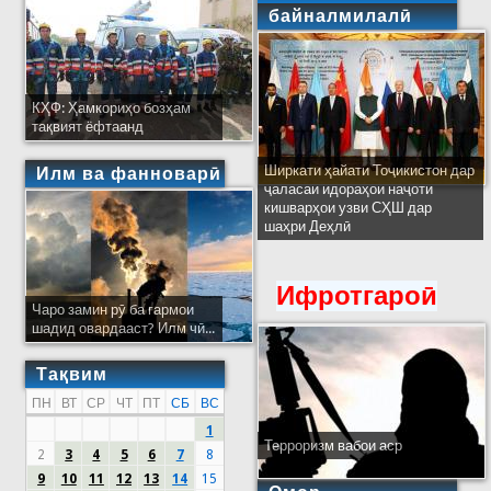
байналмилалӣ
КҲФ: Ҳамкориҳо бозҳам
тақвият ёфтаанд
Ширкати ҳайати Тоҷикистон дар
Илм ва фанноварӣ
ҷаласаи идораҳои наҷоти
кишварҳои узви СҲШ дар
шаҳри Деҳлӣ
Ифротгароӣ
Чаро замин рӯ ба гармои
шадид овардааст? Илм чӣ...
Тақвим
ПН
ВТ
СР
ЧТ
ПТ
СБ
ВС
1
Терроризм вабои аср
2
3
4
5
6
7
8
9
10
11
12
13
14
15