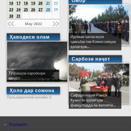
Омор
16
17
18
19
20
21
22
23
24
25
26
27
28
29
30
31
May 2022
Ҳаводиси олам
Идомаи ҷаласаҳои
ҷамъбастии Комиссияҳои
ҳолатҳои...
Сарбози наҷот
Тӯфонҳои харобкори
август
Ҳоло дар сомона
Сафари кории Раиси
Пользователей онлайн: 0.
Кумитаи ҳолатҳои
фавқулодда ба вилояти...
Роҳбарият