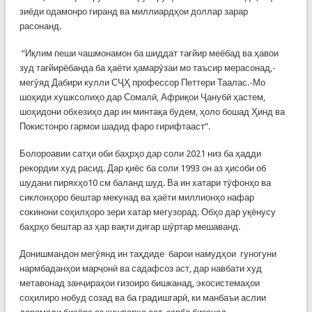
зиёди одамонро гиранд ва миллиардҳои доллар зарар
расонанд.
“Иқлим пеши чашмонамон ба шиддат тағйир меёбад ва ҳавои
зуд тағйирёбанда ба ҳаёти ҳамарӯзаи мо таъсир мерасонад,-
мегӯяд Дабири кулли СҶҲ профессор Петтери Таалас.-Мо
шоҳиди хушксолиҳо дар Сомалӣ, Африқои Ҷанубӣ ҳастем,
шоҳидони обхезиҳо дар ин минтақа будем, ҳоло бошад Ҳинд ва
Покистонро гармои шадид фаро гирифтааст”.
Болороавии сатҳи оби баҳрҳо дар соли 2021 низ ба ҳадди
рекордии худ расид. Дар қиёс ба соли 1993 он аз ҳисоби об
шудани пиряхҳо10 см баланд шуд. Ва ин хатари тӯфонҳо ва
сиклонҳоро бештар мекунад ва ҳаёти миллионҳо нафар
сокинони соҳилҳоро зери хатар мегузорад. Обҳо дар уқёнусу
баҳрҳо бештар аз ҳар вақти дигар шӯртар мешаванд.
Донишмандон мегӯянд ин таҳдиде барои намудҳои гуногуни
нармбаданҳои марҷонӣ ва садафсоз аст, дар навбати худ
метавонад занҷираҳои ғизоиро бишканад, экосистемаҳои
соҳилиро нобуд созад ва ба градишгарӣ, ки манбаъи аслии