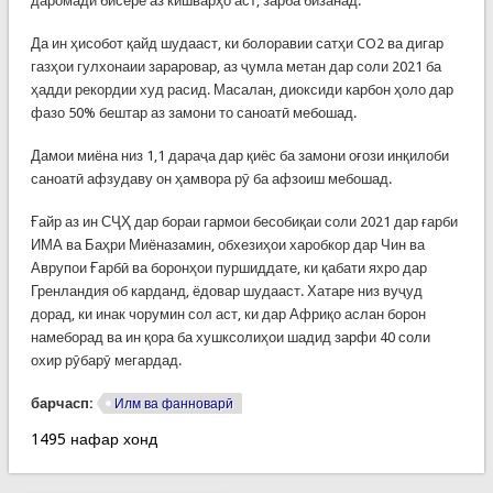
даромади бисёре аз кишварҳо аст, зарба бизанад.
Да ин ҳисобот қайд шудааст, ки болоравии сатҳи CO2 ва дигар
газҳои гулхонаии зараровар, аз ҷумла метан дар соли 2021 ба
ҳадди рекордии худ расид. Масалан, диоксиди карбон ҳоло дар
фазо 50% бештар аз замони то саноатӣ мебошад.
Дамои миёна низ 1,1 дараҷа дар қиёс ба замони оғози инқилоби
саноатӣ афзудаву он ҳамвора рӯ ба афзоиш мебошад.
Ғайр аз ин СҶҲ дар бораи гармои бесобиқаи соли 2021 дар ғарби
ИМА ва Баҳри Миёназамин, обхезиҳои харобкор дар Чин ва
Аврупои Ғарбӣ ва боронҳои пуршиддате, ки қабати яхро дар
Гренландия об карданд, ёдовар шудааст. Хатаре низ вуҷуд
дорад, ки инак чорумин сол аст, ки дар Африқо аслан борон
намеборад ва ин қора ба хушксолиҳои шадид зарфи 40 соли
охир рӯбарӯ мегардад.
барчасп:
Илм ва фанноварӣ
1495 нафар хонд