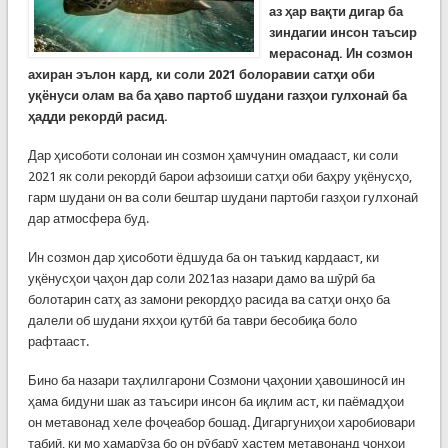
аз ҳар вақти дигар ба
зиндагии инсон таъсир
мерасонад. Ин созмон
ахиран эълон кард, ки соли 2021 болоравии сатҳи оби
уқёнуси олам ва ба ҳаво партоб шудани газҳои гулхонаӣ ба
ҳадди рекордӣ расид.
Дар ҳисоботи солонаи ин созмон ҳамчунин омадааст, ки соли
2021 як соли рекордӣ барои афзоиши сатҳи оби баҳру уқёнусҳо,
гарм шудани он ва соли бештар шудани партоби газҳои гулхонаӣ
дар атмосфера буд.
Ин созмон дар ҳисоботи ёдшуда ба он таъкид кардааст, ки
уқёнусҳои ҷаҳон дар соли 2021аз назари дамо ва шӯрӣ ба
болотарин сатҳ аз замони рекордҳо расида ва сатҳи онҳо ба
далели об шудани яхҳои қутбӣ ба таври бесобиқа боло
рафтааст.
Бино ба назари таҳлилгарони Созмони ҷаҳонии ҳавошиносӣ ин
ҳама бидуни шак аз таъсири инсон ба иқлим аст, ки паёмадҳои
он метавонад хеле фоҷеабор бошад. Дигаргуниҳои харобиовари
табиӣ, ки мо ҳамарӯза бо он рӯбарӯ ҳастем метавонанд ҷонҳои