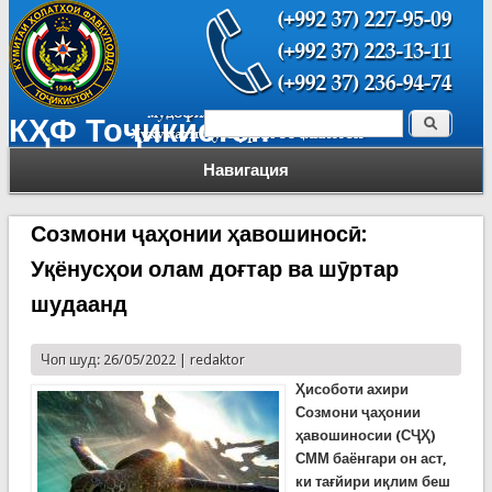
Поиск
КҲФ Тоҷикистон
Форма поиска
Навигация
Созмони ҷаҳонии ҳавошиносӣ:
Уқёнусҳои олам доғтар ва шӯртар
шудаанд
Чоп шуд: 26/05/2022 |
redaktor
Ҳисоботи ахири
Созмони ҷаҳонии
ҳавошиносии (СҶҲ)
СММ баёнгари он аст,
ки тағйири иқлим беш