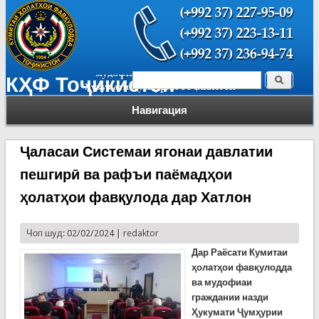
Поиск
КҲФ Тоҷикистон
Форма поиска
Навигация
Ҷаласаи Системаи ягонаи давлатии
пешгирӣ ва рафъи паёмадҳои
ҳолатҳои фавқулода дар Хатлон
Чоп шуд: 02/02/2024 |
redaktor
Дар Раёсати Кумитаи
ҳолатҳои фавқулодда
ва мудофиаи
граждании назди
Ҳукумати Ҷумҳурии