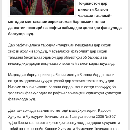
Тоҷикистон дар
вилояти Хатлон
ҷаласаи таълимӣ-
методии минтақавии зерсистемаи Барномаи ягонаи
давлатии пешгирӣ ва рафъи паёмадҳои ҳолатҳои фавқулода
баргузор шуд.
Дар рафти ҷаласа табодули таҷрибаи пешқадам дар соҳаи
ҳифзи аҳолӣ ва ҳудуд, масъалаҳои фаъолият дар соҳаи
таъмини бехатарии одамон дар объектҳои об баррасӣ ва
нишондиҳандаҳои вокуниши оперативӣ эълон карда шуданд.
Мақсад аз баргузории чорабинии мазкур баланд бардоштани
сатҳи омодасозии ҳуҷҷатгузорӣ дар зерсистемаҳои ҳудудии
Низоми ягонаи вилоят, баланд бардоштани сатҳи таваҷҷӯҳ ба
ҳолатҳои фавқулодда ва рафъи саривақтии оқибатҳои ҳолатҳои
фавқулода буд.
Дар ҷамъомади таълимию методӣ мавзӯҳои зерин: Қарори
Ҳукумати Ҷумҳурии Тоҷикистон аз 1 августи соли 2006 № 367
«Дар бораи таснифоти ҳолатҳои фавқулоддаи дорои хусусияти
табиӣ ва техногенӣ», Қарори Ҳукумати Ҷумҳурии Тоҷикистон аз