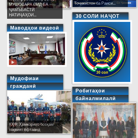
Тоҷикистон ба Раиси...
МУШОВАРА ОИД БА
ҶАМЪБАСТИ
НАТИҶАҲОИ...
30 СОЛИ НАҶОТ
Маводҳои видеоӣ
Мудофиаи
гражданӣ
Робитаҳои
байналмилалӣ
КҲФ: Ҳамкориҳо бозҳам
тақвият ёфтаанд