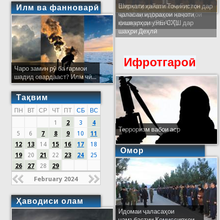
Ширкати ҳайати Тоҷикистон дар
Илм ва фанноварӣ
ҷаласаи идораҳои наҷоти
кишварҳои узви СҲШ дар
шаҳри Деҳлӣ
Ифротгароӣ
Чаро замин рӯ ба гармои
шадид овардааст? Илм чӣ...
Тақвим
ПН
ВТ
СР
ЧТ
ПТ
СБ
ВС
1
2
3
4
Терроризм вабои аср
5
6
7
8
9
10
11
12
13
14
15
16
17
18
Омор
19
20
21
22
23
24
25
26
27
28
29
February 2024
Ҳаводиси олам
Идомаи ҷаласаҳои
ҷамъбастии Комиссияҳои