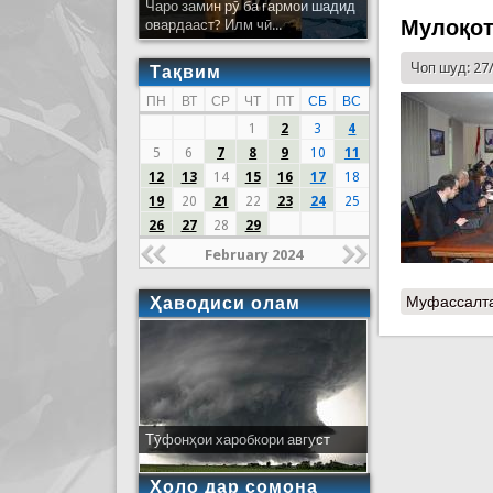
Чаро замин рӯ ба гармои шадид
Мулоқот
овардааст? Илм чӣ...
Чоп шуд: 27
Тақвим
ПН
ВТ
СР
ЧТ
ПТ
СБ
ВС
1
2
3
4
5
6
7
8
9
10
11
12
13
14
15
16
17
18
19
20
21
22
23
24
25
26
27
28
29
February 2024
Муфассалт
Ҳаводиси олам
Тӯфонҳои харобкори август
Ҳоло дар сомона