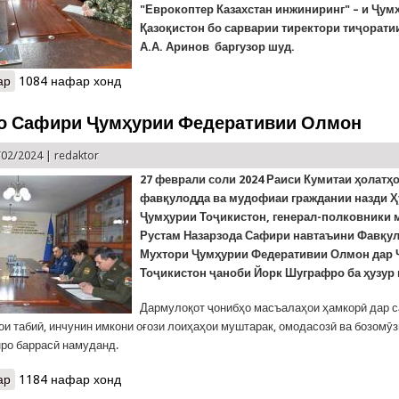
"Еврокоптер Казахстан инжиниринг" – и Ҷум
Қазоқистон бо сарварии тиректори тиҷорати
А.А. Аринов баргузор шуд.
ар
о Мулоқот бо ҳайати Қазоқистон дар КҲФ
1084 нафар хонд
о Сафири Ҷумҳурии Федеративии Олмон
/02/2024 |
redaktor
27 феврали соли
2024 Раиси Кумитаи ҳолатҳ
фавқулодда ва мудофиаи граждании назди 
Ҷумҳурии Тоҷикистон, генерал-полковники 
Рустам Назарзода Сафири навтаъини Фавқул
Мухтори Ҷумҳурии Федеративии Олмон дар
Тоҷикистон ҷаноби Йорк Шуграфро ба ҳузур
Дармулоқот ҷонибҳо масъалаҳои ҳамкорӣ дар 
ои табиӣ, инчунин имкони оғози лоиҳаҳои муштарак, омодасозӣ ва бозомӯ
ро баррасӣ намуданд.
ар
о Дидор бо Сафири Ҷумҳурии Федеративии Олмон
1184 нафар хонд