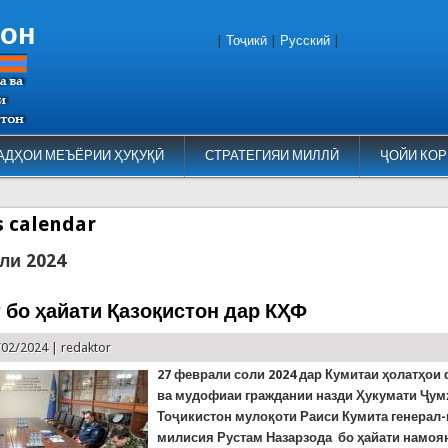
тон
|
Тоҷикӣ
|
Русский
|
АДҲОИ МЕЪЁРИИ ҲУҚУҚӢ
СТРАТЕГИЯИ МИЛЛӢ
ҶОЙИ КОР
es calendar
ли 2024
 бо ҳайати Қазоқистон дар КҲФ
/02/2024 |
redaktor
27 феврали соли 2024 дар Кумитаи ҳолатҳои
ва мудофиаи граждании назди Ҳукумати Ҷу
Тоҷикистон мулоқоти Раиси Кумита генерал
милисия Рустам Назарзода бо ҳайати намо