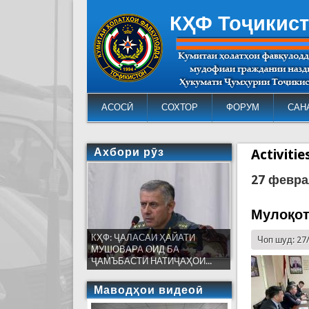
КҲФ Тоҷикис
АСОСӢ
СОХТОР
ФОРУМ
САН
Ахбори рӯз
Activiti
27 февра
Мулоқот
КҲФ: ҶАЛАСАИ ҲАЙАТИ
Чоп шуд: 27
МУШОВАРА ОИД БА
ҶАМЪБАСТИ НАТИҶАҲОИ...
Маводҳои видеоӣ