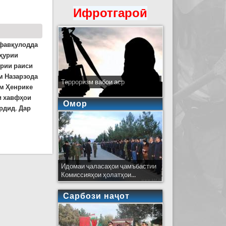
Ифротгароӣ
 фавқулодда
мҳурии
ӯрии раиси
м Назарзода
Терроризм вабои аср
ум Ҳенрике
и хавфҳои
Омор
рдид. Дар
Идомаи ҷаласаҳои ҷамъбастии
Комиссияҳои ҳолатҳои...
Сарбози наҷот