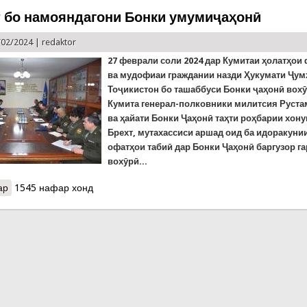
 бо намояндагони Бонки умумиҷаҳонӣ
/02/2024 |
redaktor
27 феврали соли 2024 дар Кумитаи ҳолатҳои
ва мудофиаи граждании назди Ҳукумати Ҷу
Тоҷикистон бо ташаббуси Бонки ҷаҳонӣ вох
Кумита генерал-полковники милитсия Руста
ва ҳайати Бонки Ҷаҳонӣ таҳти роҳбарии хон
Брехт, мутахассиси аршад оид ба идоракуни
офатҳои табиӣ дар Бонки Ҷаҳонӣ баргузор га
вохӯрӣ...
ар
о Мулоқот бо намояндагони Бонки умумиҷаҳонӣ
1545 нафар хонд