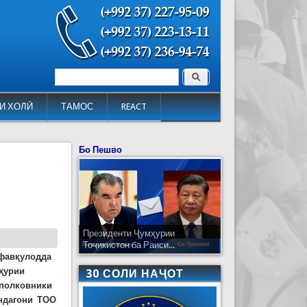
Поиск
Форма поиска
И ХОЛӢ
ТАМОС
REACT
Бо Пешво
Президенти Ҷумҳурии
Тоҷикистон ба Раиси...
 фавқулодда
мҳурии
30 СОЛИ НАҶОТ
-полковники
яндагони ТОО