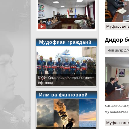
Муфассалт
Дидор б
Мудофиаи гражданӣ
Чоп шуд: 27
КҲФ: Ҳамкориҳо бозҳам тақвият
ёфтаанд
Илм ва фанноварӣ
хатари офатҳ
мутахассисон
Муфассалт