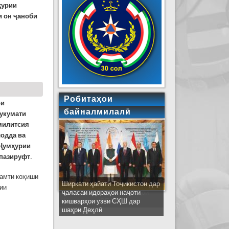
ҳурии
и он ҷаноби
Робитаҳои
ои
байналмилалӣ
Ҳукумати
милитсия
одда ва
 Ҷумҳурии
 пазируфт
.
самти коҳиши
Ширкати ҳайати Тоҷикистон дар
зии
ҷаласаи идораҳои наҷоти
кишварҳои узви СҲШ дар
шаҳри Деҳлӣ