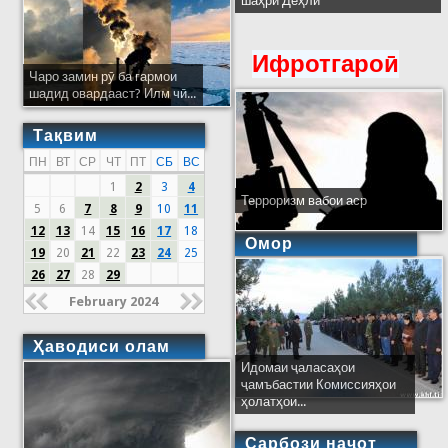
шаҳри Деҳлӣ
Ифротгароӣ
Чаро замин рӯ ба гармои
шадид овардааст? Илм чӣ...
Тақвим
ПН
ВТ
СР
ЧТ
ПТ
СБ
ВС
1
2
3
4
Терроризм вабои аср
5
6
7
8
9
10
11
12
13
14
15
16
17
18
Омор
19
20
21
22
23
24
25
26
27
28
29
February 2024
Ҳаводиси олам
Идомаи ҷаласаҳои
ҷамъбастии Комиссияҳои
ҳолатҳои...
Сарбози наҷот