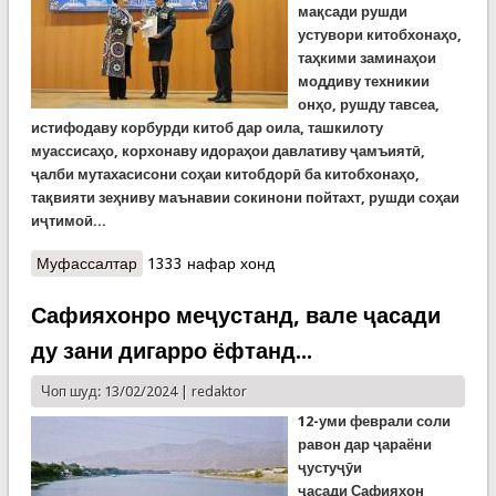
мақсади рушди
устувори китобхонаҳо,
таҳкими заминаҳои
моддиву техникии
онҳо, рушду тавсеа,
истифодаву корбурди китоб дар оила, ташкилоту
муассисаҳо, корхонаву идораҳои давлативу ҷамъиятӣ,
ҷалби мутахасисони соҳаи китобдорӣ ба китобхонаҳо,
тақвияти зеҳниву маънавии сокинони пойтахт, рушди соҳаи
иҷтимоӣ...
Муфассалтар
о Ғолибияти корманди Кумита дар озмуни
1333 нафар хонд
“Китобхонаи беҳтарин”
Сафияхонро меҷустанд, вале ҷасади
ду зани дигарро ёфтанд...
Чоп шуд: 13/02/2024 |
redaktor
12-уми феврали соли
равон дар ҷараёни
ҷустуҷӯи
ҷасади
Сафияхон