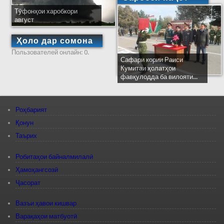
Тӯфонҳои харобкори
август
Ҳоло дар сомона
Пользователей онлайн: 0.
Сафари кории Раиси
Кумитаи ҳолатҳои
фавқулодда ба вилояти...
Роҳбарият
Қонун
Таърих
Робитаҳои байналмилалӣ
Ҳамоҳангсозӣ
Ҷасорат
Вазъи ҳавои кишвар
Варақаҳои матбуотӣ