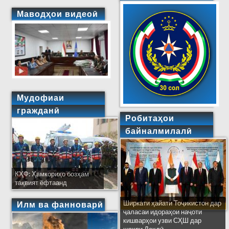
Маводҳои видеоӣ
Мудофиаи
гражданӣ
Робитаҳои
байналмилалӣ
КҲФ: Ҳамкориҳо бозҳам
тақвият ёфтаанд
Ширкати ҳайати Тоҷикистон дар
Илм ва фанноварӣ
ҷаласаи идораҳои наҷоти
кишварҳои узви СҲШ дар