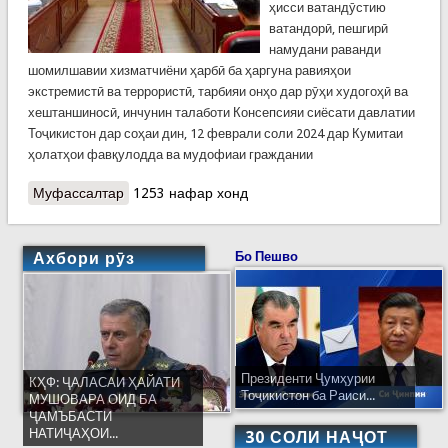
ҳисси ватандӯстию
ватандорӣ, пешгирӣ
намудани раванди
шомилшавии хизматчиёни ҳарбӣ ба ҳаргуна равияҳои
экстремистӣ ва террористӣ, тарбияи онҳо дар рӯҳи худогоҳӣ ва
хештаншиносӣ, инчунин талаботи Консепсияи сиёсати давлатии
Тоҷикистон дар соҳаи дин, 12 феврали соли 2024 дар Кумитаи
ҳолатҳои фавқулодда ва мудофиаи граждании
Муфассалтар
о Вохурӣ дар Кумита оид ба тарбияи ватандӯстӣ
1253 нафар хонд
Ахбори рӯз
Бо Пешво
Президенти Ҷумҳурии
КҲФ: ҶАЛАСАИ ҲАЙАТИ
Тоҷикистон ба Раиси...
МУШОВАРА ОИД БА
ҶАМЪБАСТИ
НАТИҶАҲОИ...
30 СОЛИ НАҶОТ