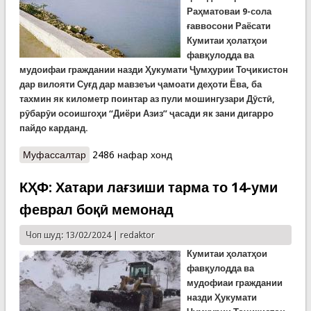
Раҳ
матоваи
9-
сол
а
ғаввосони Раёсати
Кумитаи ҳолатҳои
фавқулодда ва
мудоифаи граждании назди Ҳукумати Ҷумҳурии Тоҷикистон
дар вилояти Суғд дар мавзеъи ҷамоати деҳоти Ёва, ба
тахмин як километр поинтар аз пули мошингузари Дӯстӣ,
рӯбарӯи осоишгоҳи “Диёри Азиз” ҷасади як зани дигарро
пайдо карданд.
Муфассалтар
о Сафияхонро меҷустанд, вале ҷасади ду зани
2486 нафар хонд
дигарро ёфтанд...
КҲФ: Хатари лағзиши тарма то 14-уми
феврал боқӣ мемонад
Чоп шуд: 13/02/2024 |
redaktor
Кумитаи ҳолатҳои
фавқулодда ва
мудофиаи граждании
назди Ҳукумати