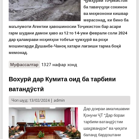
Ҷумҳурии Тоҷикистон
ба таваҷҷуҳи сокинон
ва меҳмонони кишвар
мерасонад, ки бино ба
маълумоти Агентии ҳавошиносии Тоҷикистон бар асари
гарм шудани дамои ҳаво аз 12 то 14-уми феврали соли 2024
дар қаламрави ноҳияҳои тобеъи ҷумҳурӣ ва роҳи
мошингарди Душанбе-Чаноқ хатари лағзиши тарма боқӣ
мемонад.
Муфассалтар
о КҲФ: Хатари лағзиши тарма то 14-уми феврал
1327 нафар хонд
боқӣ мемонад
Вохурӣ дар Кумита оид ба тарбияи
ватандӯстӣ
Чоп шуд: 13/02/2024 |
admin
Дар доираи амалишавии
Қонуни ҶТ “Дар бораи
тарбияи ватандӯстии
шаҳрвандон” ва ҷиҳати
баланд бардоштани