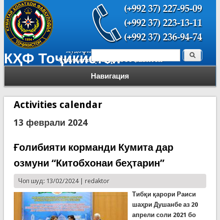
Поиск
КҲФ Тоҷикистон
Форма поиска
Навигация
Activities calendar
13 феврали 2024
Ғолибияти корманди Кумита дар
озмуни “Китобхонаи беҳтарин”
Чоп шуд: 13/02/2024 |
redaktor
Тибқи қарори Раиси
шаҳри Душанбе аз 20
апрели соли 2021 бо