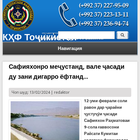
Поиск
КҲФ Тоҷикистон
Форма поиска
Навигация
Сафияхонро меҷустанд, вале ҷасади
ду зани дигарро ёфтанд...
Чоп шуд: 13/02/2024 |
redaktor
12-уми феврали соли
равон дар ҷараёни
ҷустуҷӯи ҷасади
Сафияхон Раҳ
матоваи
9-
сол
а ғаввосони
Раёсати Кумитаи