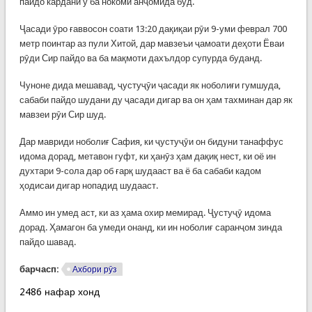
пайдо кардани ӯ ба нокомӣ анҷомида буд.
Ҷасади ӯро ғаввосон соати 13:20 дақиқаи рӯи 9-уми феврал 700
метр поинтар аз пули Хитой, дар мавзеъи ҷамоати деҳоти Ёваи
рӯди Сир пайдо ва ба мақмоти дахълдор супурда буданд.
Чуноне дида мешавад, ҷустуҷӯи ҷасади як ноболиғи гумшуда,
сабаби пайдо шудани ду ҷасади дигар ва он ҳам тахминан дар як
мавзеи рӯи Сир шуд.
Дар мавриди ноболиғ Сафия, ки ҷустуҷӯи он бидуни танаффус
идома дорад, метавон гуфт, ки ҳанӯз ҳам дақиқ нест, ки оё ин
духтари 9-сола дар об ғарқ шудааст ва ё ба сабаби кадом
ҳодисаи дигар нопадид шудааст.
Аммо ин умед аст, ки аз ҳама охир мемирад. Ҷустуҷӯ идома
дорад. Ҳамагон ба умеди онанд, ки ин ноболиғ саранҷом зинда
пайдо шавад.
барчасп:
Ахбори рӯз
2486 нафар хонд