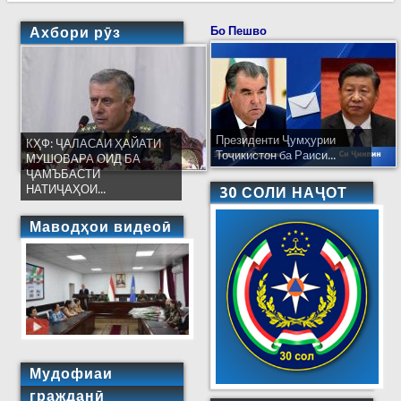
Ахбори рӯз
Бо Пешво
Президенти Ҷумҳурии
КҲФ: ҶАЛАСАИ ҲАЙАТИ
Тоҷикистон ба Раиси...
МУШОВАРА ОИД БА
ҶАМЪБАСТИ
НАТИҶАҲОИ...
30 СОЛИ НАҶОТ
Маводҳои видеоӣ
Мудофиаи
гражданӣ