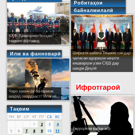
Робитаҳои
байналмилалӣ
КҲФ: Ҳамкориҳо бозҳам
тақвият ёфтаанд
Ширкати ҳайати Тоҷикистон дар
Илм ва фанноварӣ
ҷаласаи идораҳои наҷоти
кишварҳои узви СҲШ дар
шаҳри Деҳлӣ
Ифротгароӣ
Чаро замин рӯ ба гармои
шадид овардааст? Илм чӣ...
Тақвим
ПН
ВТ
СР
ЧТ
ПТ
СБ
ВС
1
2
3
4
Терроризм вабои аср
5
6
7
8
9
10
11