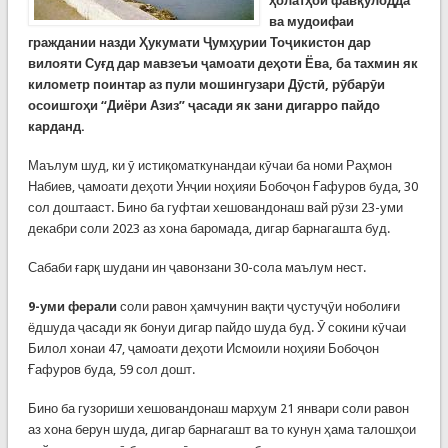
ҳолатҳои фавқулодда
ва мудоифаи
граждании назди Ҳукумати Ҷумҳурии Тоҷикистон дар
вилояти Суғд дар мавзеъи ҷамоати деҳоти Ёва, ба тахмин як
километр поинтар аз пули мошингузари Дӯстӣ, рӯбарӯи
осоишгоҳи “Диёри Азиз” ҷасади як зани дигарро пайдо
карданд.
Маълум шуд, ки ӯ истиқоматкунандаи кӯчаи ба номи Раҳмон
Набиев, ҷамоати деҳоти Унҷии ноҳияи Бобоҷон Ғафуров буда, 30
сол доштааст. Бино ба гуфтаи хешовандонаш вай рӯзи 23-уми
декабри соли 2023 аз хона баромада, дигар барнагашта буд.
Сабаби ғарқ шудани ин ҷавонзани 30-сола маълум нест.
9-уми ферали
соли равон ҳамчунин вақти ҷустуҷӯи ноболиғи
ёдшуда ҷасади як бонуи дигар пайдо шуда буд. Ӯ сокини кӯчаи
Билол хонаи 47, ҷамоати деҳоти Исмоили ноҳияи Бобоҷон
Ғафуров буда, 59 сол дошт.
Бино ба гузориши хешовандонаш марҳум 21 январи соли равон
аз хона берун шуда, дигар барнагашт ва то кунун ҳама талошҳои