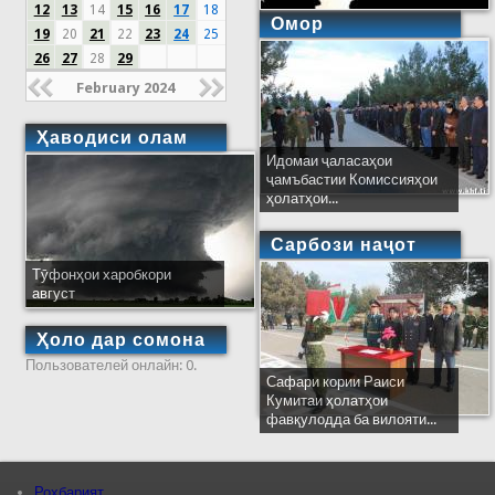
12
13
14
15
16
17
18
Омор
19
20
21
22
23
24
25
26
27
28
29
February 2024
Ҳаводиси олам
Идомаи ҷаласаҳои
ҷамъбастии Комиссияҳои
ҳолатҳои...
Сарбози наҷот
Тӯфонҳои харобкори
август
Ҳоло дар сомона
Пользователей онлайн: 0.
Сафари кории Раиси
Кумитаи ҳолатҳои
фавқулодда ба вилояти...
Роҳбарият