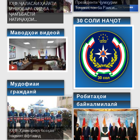
Президенти Ҷумҳурии
КҲФ: ҶАЛАСАИ ҲАЙАТИ
Тоҷикистон ба Раиси...
МУШОВАРА ОИД БА
ҶАМЪБАСТИ
НАТИҶАҲОИ...
30 СОЛИ НАҶОТ
Маводҳои видеоӣ
Мудофиаи
гражданӣ
Робитаҳои
байналмилалӣ
КҲФ: Ҳамкориҳо бозҳам
тақвият ёфтаанд