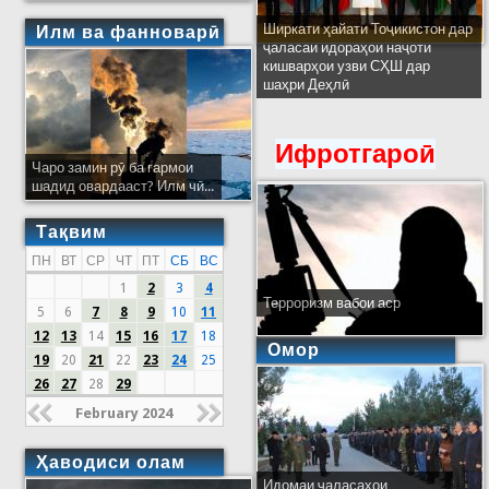
Ширкати ҳайати Тоҷикистон дар
Илм ва фанноварӣ
ҷаласаи идораҳои наҷоти
кишварҳои узви СҲШ дар
шаҳри Деҳлӣ
Ифротгароӣ
Чаро замин рӯ ба гармои
шадид овардааст? Илм чӣ...
Тақвим
ПН
ВТ
СР
ЧТ
ПТ
СБ
ВС
1
2
3
4
Терроризм вабои аср
5
6
7
8
9
10
11
12
13
14
15
16
17
18
Омор
19
20
21
22
23
24
25
26
27
28
29
February 2024
Ҳаводиси олам
Идомаи ҷаласаҳои