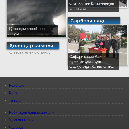
ҷамъбастии Комиссияҳои
ҳолатҳои...
Сарбози наҷот
Тӯфонҳои харобкори
август
Ҳоло дар сомона
Пользователей онлайн: 0.
Сафари кории Раиси
Кумитаи ҳолатҳои
фавқулодда ба вилояти...
Роҳбарият
Қонун
Таърих
Робитаҳои байналмилалӣ
Ҳамоҳангсозӣ
Ҷасорат