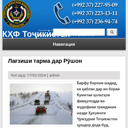
Поиск
КҲФ Тоҷикистон
Форма поиска
Навигация
Лағзиши тарма дар Рӯшон
Чоп шуд: 17/02/2024 |
admin
Барфу борони шадид,
ки қаблан дар ин бораи
Кумитаи ҳолатҳои
фавқулодда ва
мудофиаи граждании
назди Ҳукумати
Ҷумҳурии Тоҷикистон
ҳушдор дода буд,