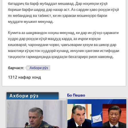
батадриҷ ба барф мубаддал мешавад. Дар ноҳияҳои кӯҳӣ
бориши барфи шадид дар назар аст. Аз сардии ҳаво роҳҳои кӯҳӣ
ях мебанданд ва табиист, ки ин ҳаракаи мошинҳоро барои
муддате мушкил мекунад.
Кумита аз шаҳрвандон хоҳиш мекунад, ки дар ин рӯзҳо ҳаракати
худро дар роҳҳои кӯҳӣ маҳдуд карда, аз иҷрои корҳои
кишоварзӣ, чаронидани чорво, ҷамъоварии ҳезум ва шикор дар
манотиқи кӯҳистон худдорӣ кунанд, инчунин ҳангоми истифодаи
таҷҳизоти гармидиҳанда қоидаҳои бехатариро риоя намоянд.
барчасп:
Ахбори рӯз
1312 нафар хонд
Ахбори рӯз
Бо Пешво