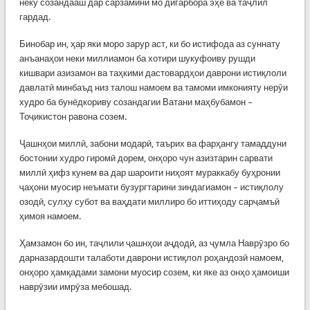
неку созандааш дар сарзамини мо дигарбора эҳё ва таҷлил
гардад.
Бинобар ин, ҳар яки моро зарур аст, ки бо истифода аз суннату
анъанаҳои неки миллиамон ба хотири шукуфоиву рушди
кишвари азизамон ва таҳкими дастовардҳои даврони истиқлоли
давлатӣ минбаъд низ талош намоем ва тамоми имконияту нерӯи
худро ба бунёдкориву созандагии Ватани маҳбубамон –
Тоҷикистон равона созем.
Ҷашнҳои миллӣ, забони модарӣ, таърих ва фарҳангу тамаддуни
бостонии худро гиромӣ дорем, онҳоро чун азизтарин сарвати
миллӣ ҳифз кунем ва дар шароити ниҳоят мураккабу буҳронии
ҷаҳони муосир неъмати бузургтарини зиндагиамон – истиқлолу
озодӣ, сулҳу субот ва ваҳдати миллиро бо иттиҳоду сарҷамъӣ
ҳимоя намоем.
Ҳамзамон бо ин, таҷлили ҷашнҳои аҷдодӣ, аз ҷумла Наврӯзро бо
дарназардошти талаботи даврони истиқлол роҳандозӣ намоем,
онҳоро ҳамқадами замони муосир созем, ки яке аз онҳо ҳамоиши
наврӯзии имрӯза мебошад.