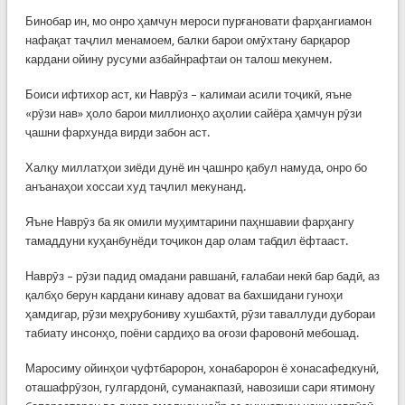
Бинобар ин, мо онро ҳамчун мероси пурғановати фарҳангиамон
нафақат таҷлил менамоем, балки барои омӯхтану барқарор
кардани ойину русуми азбайнрафтаи он талош мекунем.
Боиси ифтихор аст, ки Наврӯз – калимаи асили тоҷикӣ, яъне
«рӯзи нав» ҳоло барои миллионҳо аҳолии сайёра ҳамчун рӯзи
ҷашни фархунда вирди забон аст.
Халқу миллатҳои зиёди дунё ин ҷашнро қабул намуда, онро бо
анъанаҳои хоссаи худ таҷлил мекунанд.
Яъне Наврӯз ба як омили муҳимтарини паҳншавии фарҳангу
тамаддуни куҳанбунёди тоҷикон дар олам табдил ёфтааст.
Наврӯз – рӯзи падид омадани равшанӣ, ғалабаи некӣ бар бадӣ, аз
қалбҳо берун кардани кинаву адоват ва бахшидани гуноҳи
ҳамдигар, рӯзи меҳрубониву хушбахтӣ, рӯзи таваллуди дубораи
табиату инсонҳо, поёни сардиҳо ва оғози фаровонӣ мебошад.
Маросиму ойинҳои ҷуфтбаророн, хонабаророн ё хонасафедкунӣ,
оташафрӯзон, гулгардонӣ, суманакпазӣ, навозиши сари ятимону