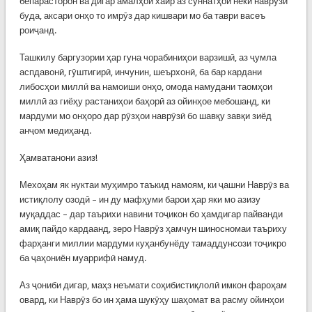
бепарасторон ва дигар амалҳои хайр аз суннатҳои неки наврӯзӣ
буда, аксари онҳо то имрӯз дар кишвари мо ба таври васеъ
роиҷанд.
Ташкилу баргузории ҳар гуна чорабиниҳои варзишӣ, аз ҷумла
аспдавонӣ, гӯштигирӣ, инчунин, шеърхонӣ, ба бар кардани
либосҳои миллӣ ва намоиши онҳо, омода намудани таомҳои
миллӣ аз гиёҳу растаниҳои баҳорӣ аз ойинҳое мебошанд, ки
мардуми мо онҳоро дар рӯзҳои наврӯзӣ бо шавқу завқи зиёд
анҷом медиҳанд.
Ҳамватанони азиз!
Мехоҳам як нуктаи муҳимро таъкид намоям, ки ҷашни Наврӯз ва
истиқлолу озодӣ – ин ду мафҳуми барои ҳар яки мо азизу
муқаддас – дар таърихи навини тоҷикон бо ҳамдигар пайванди
амиқ пайдо кардаанд, зеро Наврӯз ҳамчун шиносномаи таъриху
фарҳанги миллии мардуми куҳанбунёду тамаддунсози тоҷикро
ба ҷаҳониён муаррифӣ намуд.
Аз ҷониби дигар, маҳз неъмати соҳибистиқлолӣ имкон фароҳам
овард, ки Наврӯз бо ин ҳама шукӯҳу шаҳомат ва расму ойинҳои