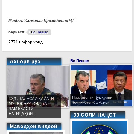
Манбаъ: Сомонаи Президенти ҶТ
барчасп:
Бо Пешво
2771 нафар хонд
Ахбори рӯз
Бо Пешво
Президенти Ҷумҳурии
КҲФ: ҶАЛАСАИ ҲАЙАТИ
Тоҷикистон ба Раиси...
МУШОВАРА ОИД БА
ҶАМЪБАСТИ
НАТИҶАҲОИ...
30 СОЛИ НАҶОТ
Маводҳои видеоӣ