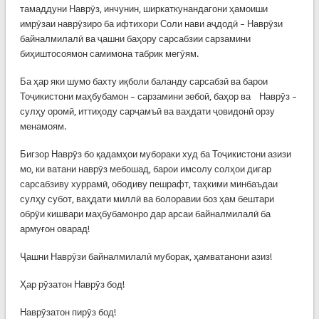
тамаддуни Наврӯз, инчунин, ширкаткунандагони ҳамоиши
имрӯзаи наврӯзиро ба ифтихори Соли нави аҷдодӣ – Наврӯзи
байналмилалӣ ва ҷашни баҳору сарсабзии сарзамини
биҳиштосоямон самимона табрик мегӯям.
Ба ҳар яки шумо бахту иқболи баланду сарсабзӣ ва барои
Тоҷикистони маҳбубамон – сарзамини зебоӣ, баҳор ва Наврӯз –
сулҳу оромӣ, иттиҳоду сарҷамъӣ ва ваҳдати ҷовидонӣ орзу
менамоям.
Бигзор Наврӯз бо қадамҳои мубораки худ ба Тоҷикистони азизи
мо, ки ватани наврӯз мебошад, барои имсолу солҳои дигар
сарсабзиву хуррамӣ, ободиву пешрафт, таҳкими минбаъдаи
сулҳу субот, ваҳдати миллӣ ва болоравии боз ҳам бештари
обрӯи кишвари маҳбубамонро дар арсаи байналмилалӣ ба
армуғон оварад!
Ҷашни Наврӯзи байналмилалӣ муборак, ҳамватанони азиз!
Ҳар рӯзатон Наврӯз бод!
Наврӯзатон пирӯз бод!