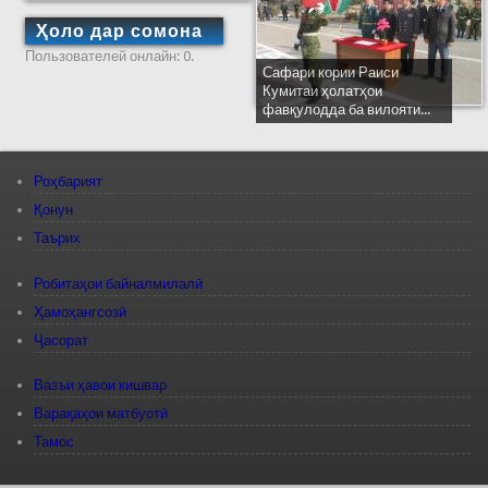
Ҳоло дар сомона
Пользователей онлайн: 0.
Сафари кории Раиси
Кумитаи ҳолатҳои
фавқулодда ба вилояти...
Роҳбарият
Қонун
Таърих
Робитаҳои байналмилалӣ
Ҳамоҳангсозӣ
Ҷасорат
Вазъи ҳавои кишвар
Варақаҳои матбуотӣ
Тамос