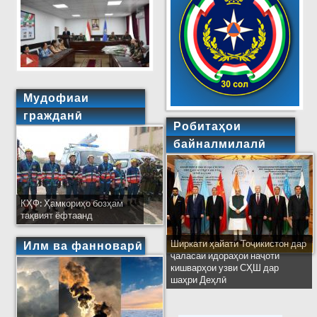
Мудофиаи
гражданӣ
Робитаҳои
байналмилалӣ
КҲФ: Ҳамкориҳо бозҳам
тақвият ёфтаанд
Ширкати ҳайати Тоҷикистон дар
Илм ва фанноварӣ
ҷаласаи идораҳои наҷоти
кишварҳои узви СҲШ дар
шаҳри Деҳлӣ