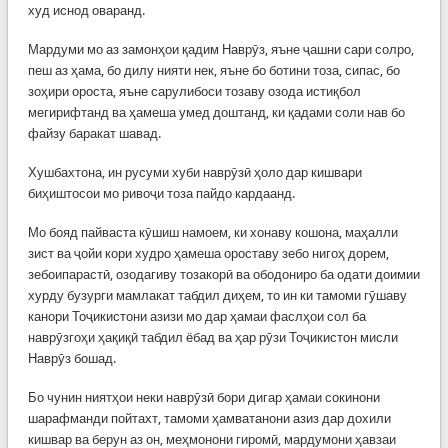
худ иснод оваранд.
Мардуми мо аз замонҳои қадим Наврӯз, яъне ҷашни сари солро,
пеш аз ҳама, бо дилу нияти нек, яъне бо ботини тоза, сипас, бо
зоҳири ороста, яъне сарулибоси тозаву озода истиқбол
мегирифтанд ва ҳамеша умед доштанд, ки қадами соли нав бо
файзу баракат шавад.
Хушбахтона, ин русуми хуби наврӯзӣ ҳоло дар кишвари
биҳиштосои мо ривоҷи тоза пайдо кардаанд.
Мо бояд пайваста кӯшиш намоем, ки хонаву кошона, маҳалли
зист ва ҷойи кори худро ҳамеша ороставу зебо нигоҳ дорем,
зебоипарастӣ, озодагиву тозакорӣ ва ободониро ба одати доимии
хурду бузурги мамлакат табдил диҳем, то ин ки тамоми гӯшаву
канори Тоҷикистони азизи мо дар ҳамаи фаслҳои сол ба
наврӯзгоҳи ҳақиқӣ табдил ёбад ва ҳар рӯзи Тоҷикистон мисли
Наврӯз бошад.
Бо чунин ниятҳои неки наврӯзӣ бори дигар ҳамаи сокинони
шарафманди пойтахт, тамоми ҳамватанони азиз дар дохили
кишвар ва берун аз он, меҳмонони гиромӣ, мардумони ҳавзаи