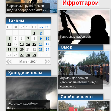
Ифротгароӣ
Чаро замин рӯ ба гармои
шадид овардааст? Илм чӣ...
Тақвим
ПН
ВТ
СР
ЧТ
ПТ
СБ
ВС
1
2
3
Терроризм вабои аср
4
5
6
7
8
9
10
11
12
13
14
15
16
17
Омор
18
19
20
21
22
23
24
25
26
27
28
29
30
31
March 2024
Ҳаводиси олам
Идомаи ҷаласаҳои
ҷамъбастии Комиссияҳои
ҳолатҳои...
Сарбози наҷот
Тӯфонҳои харобкори
август