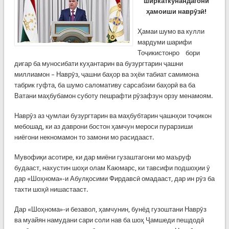
ширкаткунандагони
ҳамоиши наврӯзӣ!
Ҳамаи шумо ва кулли
мардуми шарифи
Тоҷикистонро бори
дигар ба муносибати куҳантарин ва бузургтарин ҷашни
миллиамон – Наврӯз, ҷашни баҳор ва эҳёи табиат самимона
табрик гуфта, ба шумо саломативу сарсабзии баҳорӣ ва ба
Ватани маҳбубамон суботу пешрафти рӯзафзун орзу менамоям.
Наврӯз аз ҷумлаи бузургтарин ва маҳбубтарин ҷашнҳои тоҷикон
мебошад, ки аз даврони бостон ҳамчун мероси пурарзиши
ниёгони некномамон то замони мо расидааст.
Мувофиқи асотире, ки дар миёни гузаштагони мо маъруф
будааст, нахустин шоҳи олам Каюмарс, ки тавсифи подшоҳии ӯ
дар «Шоҳнома»-и Абулқосими Фирдавсӣ омадааст, дар ин рӯз ба
тахти шоҳӣ нишастааст.
Дар «Шоҳнома»-и безавол, ҳамчунин, бунёд гузоштани Наврӯз
ва муайян намудани сари соли нав ба шоҳ Ҷамшеди пешдодӣ