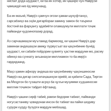
нисбат дода шудааст, ки ба ин хотир, ин ҷашнро чун Наврӯзи
ҷамшедӣ низ ёд мекунанд.
Ба ин маънӣ, Наврӯз ҳамчун оғози ҳамаи шукуфтанҳо,
сарсабзиҳо ва эҳёи дигарбораи замину замон бо таърихи
бостонӣ ва фарҳангу адабиёти оламшумули миллати тоҷик
пайванди ҷудоинопазир дорад.
Аз сарчашмаҳои муътамад бармеояд, ки ҷашни Наврӯз дар
заминаи андешаҳои амиқу пурвусъат ва ҷаҳонбиние бунёд
шудааст, ки сабаби пойдории ҳувияту ҳастии мардуми мо, расму
ойинҳо ва суннату анъанаҳои миллиамон то ба имрӯз
гардидаанд.
Маҳз ҳамин афкору андеша ва ҷаҳонбиниву ҷаҳоншиносии
Наврӯз ва дигар силсилаҷашнҳои ориёӣ, аз қабили Сада, Тиргон
ва Меҳргон бо гузашти асрҳо ба ҷузъи муҳимми худшиносии
миллии тоҷикон табдил ёфтаанд.
Наврӯз ҷашни сирф табиӣ, рамзи бедории табиат, пайванди
ногусастаниву ҷовидонаи инсон бо табиат ва пайки шодиву
сурури хурду бузурги мардум мебошад.