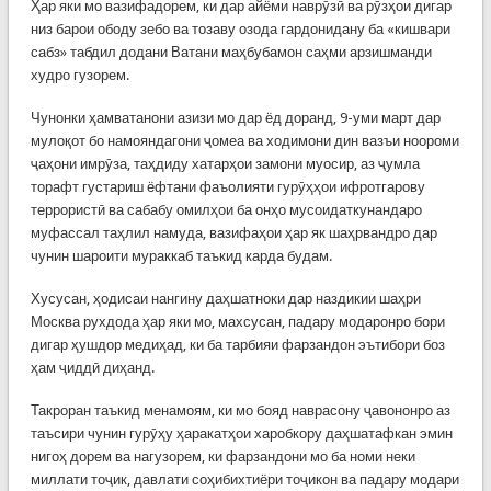
Ҳар яки мо вазифадорем, ки дар айёми наврӯзӣ ва рӯзҳои дигар
низ барои ободу зебо ва тозаву озода гардонидану ба «кишвари
сабз» табдил додани Ватани маҳбубамон саҳми арзишманди
худро гузорем.
Чунонки ҳамватанони азизи мо дар ёд доранд, 9-уми март дар
мулоқот бо намояндагони ҷомеа ва ходимони дин вазъи ноороми
ҷаҳони имрӯза, таҳдиду хатарҳои замони муосир, аз ҷумла
торафт густариш ёфтани фаъолияти гурӯҳҳои ифротгарову
террористӣ ва сабабу омилҳои ба онҳо мусоидаткунандаро
муфассал таҳлил намуда, вазифаҳои ҳар як шаҳрвандро дар
чунин шароити мураккаб таъкид карда будам.
Хусусан, ҳодисаи нангину даҳшатноки дар наздикии шаҳри
Москва рухдода ҳар яки мо, махсусан, падару модаронро бори
дигар ҳушдор медиҳад, ки ба тарбияи фарзандон эътибори боз
ҳам ҷиддӣ диҳанд.
Такроран таъкид менамоям, ки мо бояд наврасону ҷавононро аз
таъсири чунин гурӯҳу ҳаракатҳои харобкору даҳшатафкан эмин
нигоҳ дорем ва нагузорем, ки фарзандони мо ба номи неки
миллати тоҷик, давлати соҳибихтиёри тоҷикон ва падару модари