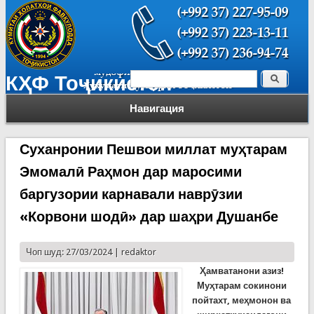
Поиск
КҲФ Тоҷикистон
Форма поиска
Навигация
Суханронии Пешвои миллат муҳтарам
Эмомалӣ Раҳмон дар маросими
баргузории карнавали наврӯзии
«Корвони шодӣ» дар шаҳри Душанбе
Чоп шуд: 27/03/2024 |
redaktor
Ҳамватанони азиз!
Муҳтарам сокинони
пойтахт, меҳмонон ва