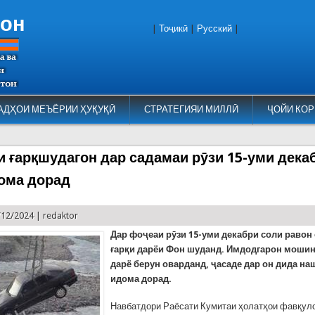
тон
|
Тоҷикӣ
|
Русский
|
АДҲОИ МЕЪЁРИИ ҲУҚУҚӢ
СТРАТЕГИЯИ МИЛЛӢ
ҶОЙИ КОР
и ғарқшудагон дар садамаи рӯзи 15-уми дека
ома дорад
/12/2024 |
redaktor
Дар фоҷеаи рӯзи 15-уми декабри соли равон
ғарқи дарёи Фон шуданд. Имдодгарон мошин
дарё берун оварданд, ҷасаде дар он дида на
идома дорад.
Навбатдори Раёсати Кумитаи ҳолатҳои фавқул