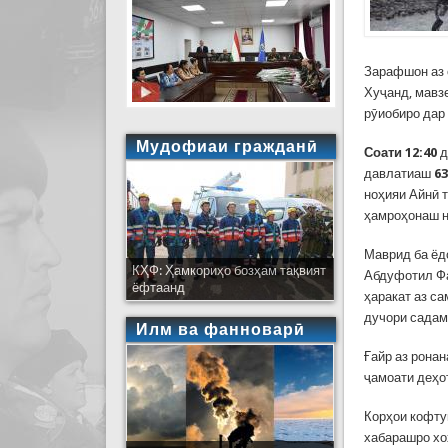
Зарафшон аз 
Хуҷанд, мавз
рӯиобиро дар
Мудофиаи гражданӣ
Соати 12:40
д
давлатиаш
63
ноҳияи Айнӣ 
ҳамроҳонаш н
Маврид ба ёдо
КҲФ: Ҳамкориҳо бозҳам тақвият
Абдуфотил Фай
ёфтаанд
ҳаракат аз с
дучори садам
Илм ва фанноварӣ
Ғайр аз ронан
ҷамоати деҳо
Корҳои кофту
хабарашро хо