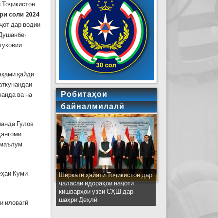
 Тоҷикистон
ри соли 2024
ҷот дар водии
 Душанбе-
туковии
ақами қайди
аткунандаи
Робитаҳои
нанда ва на
байналмилалӣ
нанда Гулов
ҳангоми
номаълум
еҳаи Куми
Ширкати ҳайати Тоҷикистон дар
ҷаласаи идораҳои наҷоти
кишварҳои узви СҲШ дар
шаҳри Деҳлӣ
и иловагӣ