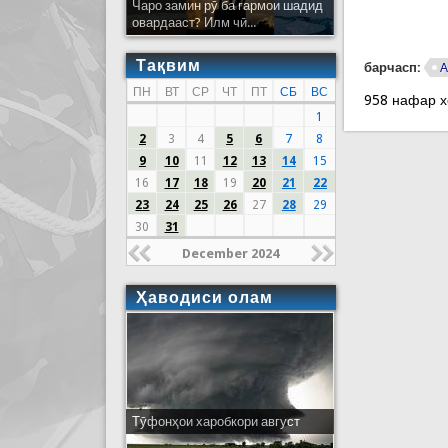
Чаро замин рӯ ба гармои шадид
овардааст? Илм чӣ...
Тақвим
барчасп:
А
ПН
ВТ
СР
ЧТ
ПТ
СБ
ВС
958 нафар 
1
2
3
4
5
6
7
8
9
10
11
12
13
14
15
16
17
18
19
20
21
22
23
24
25
26
27
28
29
30
31
December 2024
Ҳаводиси олам
Тӯфонҳои харобкори август