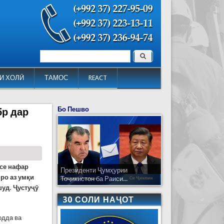
Поиск
Форма поиска
И ХОЛӢ
ТАМОС
REACT
Бо Пешво
бр дар
 се нафар
Президенти Ҷумҳурии
ро аз умқи
Тоҷикистон ба Раиси...
шуд. Ҷустуҷӯ
30 СОЛИ НАҶОТ
одда ва