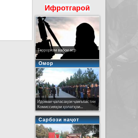
Ифротгароӣ
Терроризм вабои аср
Омор
Идомаи ҷаласаҳои ҷамъбастии
Комиссияҳои ҳолатҳои...
Сарбози наҷот