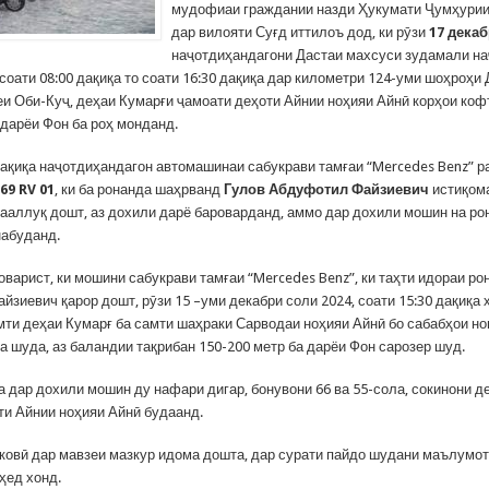
мудофиаи граждании назди Ҳукумати Ҷумҳурии
дар вилояти Суғд иттилоъ дод, ки рӯзи
17 декаб
наҷотдиҳандагони Дастаи махсуси зудамали на
соати 08:00 дақиқа то соати 16:30 дақиқа дар километри 124-уми шоҳроҳи
еи Оби-Куҷ, деҳаи Кумарғи ҷамоати деҳоти Айнии ноҳияи Айнӣ корҳои коф
 дарёи Фон ба роҳ монданд.
ақиқа наҷотдиҳандагон автомашинаи сабукрави тамғаи “Mercedes Benz” р
69 RV 01
, ки ба ронанда шаҳрванд
Гулов Абдуфотил
Файзиевич
истиқом
тааллуқ дошт, аз дохили дарё бароварданд, аммо дар дохили мошин на ро
абуданд.
варист, ки мошини сабукрави тамғаи “Mercedes Benz”, ки таҳти идораи ро
зиевич қарор дошт, рӯзи 15 –уми декабри соли 2024, соати 15:30 дақиқа 
амти деҳаи Кумарғ ба самти шаҳраки Сарводаи ноҳияи Айнӣ бо сабабҳои 
а шуда, аз баландии тақрибан 150-200 метр ба дарёи Фон сарозер шуд.
а дар дохили мошин ду нафари дигар, бонувони 66 ва 55-сола, сокинони д
ти Айнии ноҳияи Айнӣ будаанд.
ковӣ дар мавзеи мазкур идома дошта, дар сурати пайдо шудани маълумот
ҳед хонд.