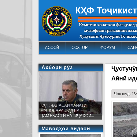
КҲФ Тоҷикис
АСОСӢ
СОХТОР
ФОРУМ
САН
Ахбори рӯз
Ҷустуҷӯ
Айнӣ ид
Чоп шуд: 18
КҲФ: ҶАЛАСАИ ҲАЙАТИ
МУШОВАРА ОИД БА
ҶАМЪБАСТИ НАТИҶАҲОИ...
Маводҳои видеоӣ