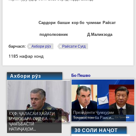
Сардори бахши кор бо
ҷ
омеаи Раёсат
подполковник
Д.Маликзода
барчасп:
Ахбори рӯз
Раёсати Суғд
1185 нафар хонд
Ахбори рӯз
Бо Пешво
Президенти Ҷумҳурии
КҲФ: ҶАЛАСАИ ҲАЙАТИ
Тоҷикистон ба Раиси...
МУШОВАРА ОИД БА
ҶАМЪБАСТИ
НАТИҶАҲОИ...
30 СОЛИ НАҶОТ