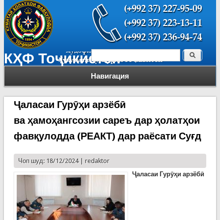
Поиск
КҲФ Тоҷикистон
Форма поиска
Навигация
Ҷаласаи Гурӯҳи арзёбӣ
ва ҳамоҳангсозии сареъ дар ҳолатҳои
фавқулодда (РЕАКТ) дар раёсати Суғд
Чоп шуд: 18/12/2024 |
redaktor
Ҷаласаи Гурӯҳи арзёбӣ