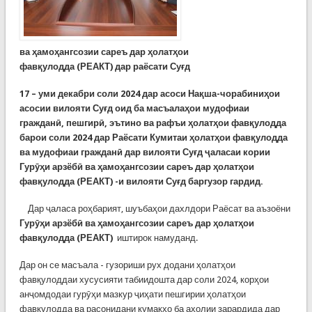
ва ҳамоҳангсозии сареъ дар ҳолатҳои
фавқулодда (РЕАКТ) дар раёсати Суғд
17 – уми декабри соли 2024 дар асоси Нақша-чорабиниҳои
асосии вилояти Суғд оид ба масъалаҳои мудофиаи
гражданӣ, пешгирӣ, эътино ва рафъи ҳолатҳои фавқулодда
барои соли 2024 дар Раёсати Кумитаи ҳолатҳои фавқулодда
ва мудофиаи гражданӣ дар вилояти Суғд ҷаласаи кории
Гурӯҳи арзёбӣ ва ҳамоҳангсозии сареъ дар ҳолатҳои
фавқулодда (РЕАКТ)
-и вилояти Суғд баргузор гардид.
Дар ҷаласа роҳбарият, шуъбаҳои дахлдори Раёсат ва аъзоёни
Гурӯҳи арзёбӣ ва ҳамоҳангсозии сареъ дар ҳолатҳои
фавқулодда (РЕАКТ)
иштирок намуданд.
Дар он се масъала - гузориши рух додани ҳолатҳои
фавқулоддаи хусусияти табиидошта дар соли 2024, корҳои
анҷомдодаи гурӯҳи мазкур ҷиҳати пешгирии ҳолатҳои
фавқулодда ва расонидани кумакҳо ба аҳолии зарардида дар