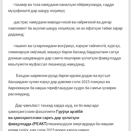
-таъмир ва тоза намудани каналҳои обёрикунанда, садди
муҳофизатӣ дар шаҳру ноҳияҳо;
-дастрас намудани маводи ғизоӣ ва ғайриғизоӣ ва дигар
лавозимот ба аҳолии шаҳру ноҳияҳое, ки аз офатҳои табии зарар
дидаанд;
-ташкил ва гузаронидани вохӯриҳо, корҳои таблиғотӣ, курсҳо,
семинарҳои омӯзишӣ, машқҳо барои баланд бардоштани сатҳи
дониши шаҳрвандон дар самти пешгирии ҳолатҳои фавқулодда
маълумоти муфассал пешниҳод намуданд.
Баъдан шарикони рушд барои идома додан ва вусъат
бахшидани чунин корҳо дар давоми соли 2025 лоиҳаҳо ва
барномаҳои ба нақша гирифташудаи худро ба самъи ҳозирин
расониданд.
Дар ҷамъбаст таъкид карда шуд, ки бо мақсади
ҳамоҳангсозии фаъолияти
Гурӯҳи арзёбӣ
ва ҳамоҳангсозии сареъ дар ҳолатҳои
фавқулодда (РЕАКТ)
пешниҳодҳои зикргардида ба нақшаи
кории гурӯҳ дар соли 2025 ворид карда шавад.