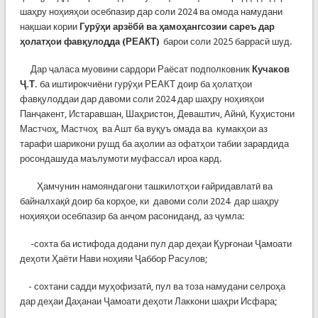
шаҳру ноҳияҳои осебпазир дар соли 2024 ва омода намудани
нақшаи кории
Гурӯҳи арзёбӣ ва ҳамоҳангсозии сареъ дар
ҳолатҳои фавқулодда (РЕАКТ
)
барои соли 2025 баррасӣ шуд.
Дар ҷаласа муовини сардори Раёсат подполковник
Кучаков
Ҷ.Т.
ба иштирокчиёни гурӯҳи РЕАКТ доир ба ҳолатҳои
фавқулоддаи дар давоми соли 2024 дар шаҳру ноҳияҳои
Панҷакент, Истаравшан, Шаҳристон, Деваштич, Айнӣ, Куҳистони
Мастчоҳ, Мастчоҳ ва Ашт ба вуқуъ омада ва кумакҳои аз
тарафи шарикони рушд ба аҳолии аз офатҳои табии зарардида
росондашуда маълумоти муфассал ироа кард.
Ҳамчунин намояндагони ташкилотҳои ғайридавлатӣ ва
байналхақӣ доир ба корҳое, ки давоми соли 2024 дар шаҳру
ноҳияҳои осебпазир ба анҷом расониданд, аз ҷумла:
-сохта ба истифода додани пул дар деҳаи Қурғонаи Ҷамоати
деҳоти Ҳаёти Нави ноҳияи Ҷаббор Расулов;
- сохтани садди муҳофизатӣ, пул ва тоза намудани селроҳа
дар деҳаи Даҳанаи Ҷамоати деҳоти Лаккони шаҳри Исфара;