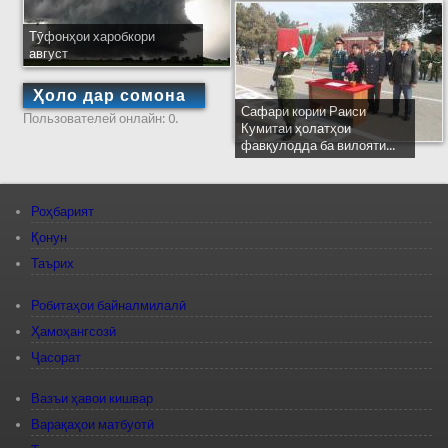
Тӯфонҳои харобкори
август
Ҳоло дар сомона
Сафари кории Раиси
Пользователей онлайн: 0.
Кумитаи ҳолатҳои
фавқулодда ба вилояти...
Роҳбарият
Қонун
Таърих
Робитаҳои байналмилалӣ
Ҳамоҳангсозӣ
Ҷасорат
Вазъи ҳавои кишвар
Варақаҳои матбуотӣ