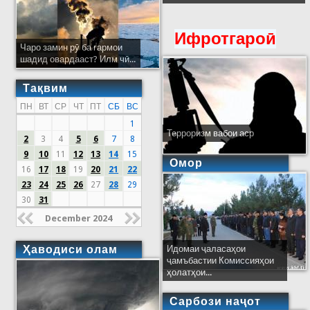
Ифротгароӣ
Чаро замин рӯ ба гармои
шадид овардааст? Илм чӣ...
Тақвим
ПН
ВТ
СР
ЧТ
ПТ
СБ
ВС
1
Терроризм вабои аср
2
3
4
5
6
7
8
9
10
11
12
13
14
15
Омор
16
17
18
19
20
21
22
23
24
25
26
27
28
29
30
31
December 2024
Ҳаводиси олам
Идомаи ҷаласаҳои
ҷамъбастии Комиссияҳои
ҳолатҳои...
Сарбози наҷот