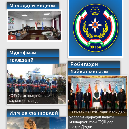
Маводҳои видеоӣ
Мудофиаи
гражданӣ
Робитаҳои
байналмилалӣ
КҲФ: Ҳамкориҳо бозҳам
тақвият ёфтаанд
Ширкати ҳайати Тоҷикистон дар
Илм ва фанноварӣ
ҷаласаи идораҳои наҷоти
кишварҳои узви СҲШ дар
шаҳри Деҳлӣ