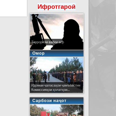
Ифротгароӣ
Терроризм вабои аср
Омор
Идомаи ҷаласаҳои ҷамъбастии
Комиссияҳои ҳолатҳои...
Сарбози наҷот