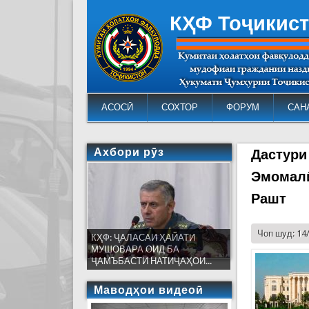
КҲФ Тоҷикис
АСОСӢ
СОХТОР
ФОРУМ
САН
Ахбори рӯз
Дастури
Эмомалӣ
Рашт
Чоп шуд: 14
КҲФ: ҶАЛАСАИ ҲАЙАТИ
МУШОВАРА ОИД БА
ҶАМЪБАСТИ НАТИҶАҲОИ...
Маводҳои видеоӣ