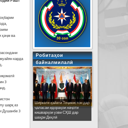
водии Рашт
роҳбарии
ода,
роияи
и ҳаҷм ва
 расондани
Робитаҳои
 муайян карда
байналмилалӣ
д.
тиқоматӣ
ин 3
анд.
кистон
Ширкати ҳайати Тоҷикистон дар
лу шарқ аз
ҷаласаи идораҳои наҷоти
ри Душанбе 3
кишварҳои узви СҲШ дар
шаҳри Деҳлӣ