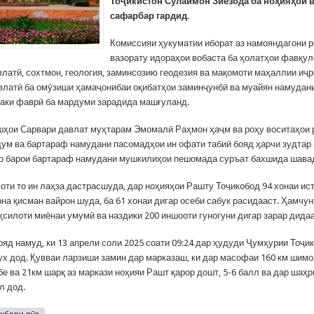
Тоҷикистон Сулаймон Зиёзода ба ноҳияҳои 
сафарбар гардид.
Комиссияи ҳукуматии иборат аз намояндагони 
вазорату идораҳои вобаста ба ҳолатҳои фавқул
влатӣ, сохтмон, геология, заминсозию геодезия ва мақомоти маҳаллии иҷ
влатӣ ба омӯзиши ҳамаҷонибаи оқибатҳои заминҷунбӣ ва муайян намудан
аки фаврӣ ба мардуми зарадида машғуланд.
шҳои Сарвари давлат муҳтарам Эмомалӣ Раҳмон ҳаҷм ва роҳу воситаҳои
дум ва бартараф намудани пасомадҳои ин офати табиӣ бояд ҳарчи зудтар
ҳо барои бартараф намудани мушкилиҳои пешомада суръат бахшида шава
оти то ин лаҳза дастрасшуда, дар ноҳияҳои Рашту Тоҷикобод 94 хонаи ис
она қисман вайрон шуда, ба 61 хонаи дигар осеби сабук расидааст. Ҳамчун
ҳсилоти миёнаи умумӣ ва наздики 200 иншооти гуногуни дигар зарар дида
яд намуд, ки 13 апрели соли 2025 соати 09:24 дар ҳудуди Ҷумҳурии Тоҷи
ух дод. Қувваи ларзиши замин дар марказаш, ки дар масофаи 160 км шимо
е ва 21км шарқ аз маркази ноҳияи Рашт қарор дошт, 5-6 балл ва дар шаҳ
л дод.