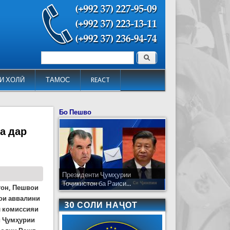
Поиск
Форма поиска
И ХОЛӢ
ТАМОС
REACT
Бо Пешво
а дар
Президенти Ҷумҳурии
Тоҷикистон ба Раиси...
тон, Пешвои
ои аввалини
30 СОЛИ НАҶОТ
л комиссияи
и Ҷумҳурии