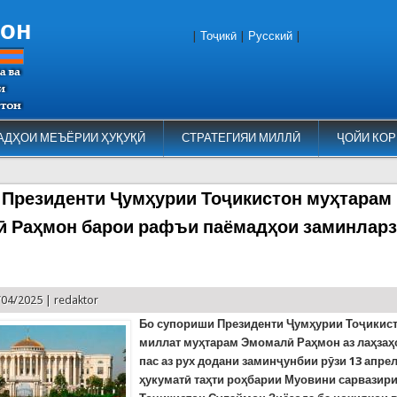
тон
|
Тоҷикӣ
|
Русский
|
АДҲОИ МЕЪЁРИИ ҲУҚУҚӢ
СТРАТЕГИЯИ МИЛЛӢ
ҶОЙИ КОР
 Президенти Ҷумҳурии Тоҷикистон муҳтарам
 Раҳмон барои рафъи паёмадҳои заминларз
/04/2025 |
redaktor
Бо супориши Президенти Ҷумҳурии Тоҷикис
миллат муҳтарам Эмомалӣ Раҳмон аз лаҳзаҳ
пас аз рух додани заминҷунбии рӯзи 13 апре
ҳукуматӣ таҳти роҳбарии Муовини сарвазир