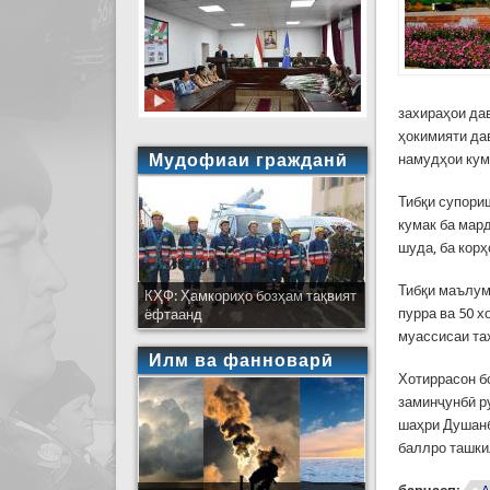
захираҳои да
ҳокимияти да
Мудофиаи гражданӣ
намудҳои кум
Тибқи супори
кумак ба мар
шуда, ба кор
Тибқи маълум
КҲФ: Ҳамкориҳо бозҳам тақвият
пурра ва 50 х
ёфтаанд
муассисаи та
Илм ва фанноварӣ
Хотиррасон бо
заминҷунбӣ р
шаҳри Душанб
баллро ташки