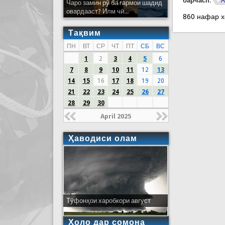
барчасп:
А
Чаро замин рӯ ба гармои шадид
овардааст? Илм чӣ...
860 нафар 
Тақвим
ПН
ВТ
СР
ЧТ
ПТ
СБ
ВС
1
2
3
4
5
6
7
8
9
10
11
12
13
14
15
16
17
18
19
20
21
22
23
24
25
26
27
28
29
30
April 2025
Ҳаводиси олам
Тӯфонҳои харобкори август
Ҳоло дар сомона