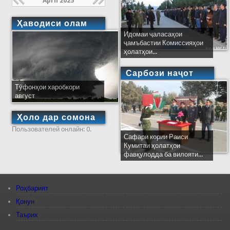
April 2025
Ҳаводиси олам
Идомаи ҷаласаҳои
ҷамъбастии Комиссияҳои
ҳолатҳои...
Сарбози наҷот
Тӯфонҳои харобкори
август
Ҳоло дар сомона
Пользователей онлайн: 0.
Сафари кории Раиси
Кумитаи ҳолатҳои
фавқулодда ба вилояти...
Роҳбарият
Қонун
Таърих