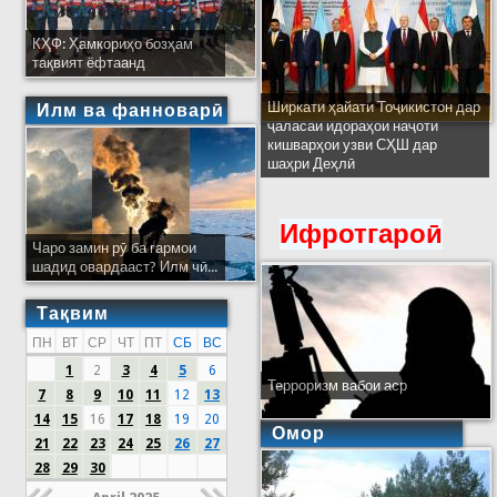
КҲФ: Ҳамкориҳо бозҳам
тақвият ёфтаанд
Ширкати ҳайати Тоҷикистон дар
Илм ва фанноварӣ
ҷаласаи идораҳои наҷоти
кишварҳои узви СҲШ дар
шаҳри Деҳлӣ
Ифротгароӣ
Чаро замин рӯ ба гармои
шадид овардааст? Илм чӣ...
Тақвим
ПН
ВТ
СР
ЧТ
ПТ
СБ
ВС
1
2
3
4
5
6
Терроризм вабои аср
7
8
9
10
11
12
13
14
15
16
17
18
19
20
Омор
21
22
23
24
25
26
27
28
29
30