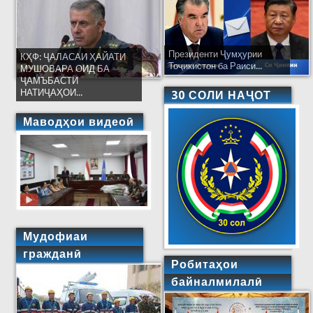
Президенти Ҷумҳурии
КҲФ: ҶАЛАСАИ ҲАЙАТИ
Тоҷикистон ба Раиси...
МУШОВАРА ОИД БА
ҶАМЪБАСТИ
НАТИҶАҲОИ...
30 СОЛИ НАҶОТ
Маводҳои видеоӣ
Мудофиаи
гражданӣ
Робитаҳои
байналмилалӣ