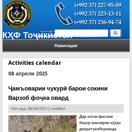
Поиск
КҲФ Тоҷикистон
Форма поиска
Навигация
Activities calendar
08 апрели 2025
Ҷамъоварии чукурӣ барои сокини
Варзоб фоҷеа овард
Чоп шуд: 08/04/2025 |
redaktor
Дар оғози фаслии
баҳор манзараи кӯҳҳо
диққатҷалбкунанда