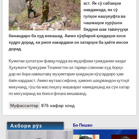
аст. Як сӯ сабзаҳои
навдамида, як сӯ
гулҳои нашукуфта ва
чашмаҳои хурӯшон
бидуни шак таваҷҷуҳи
бинандаро ба худ мекашад. Аммо кӯҳбароӣ қоидаҳои хоси
худро дорад, ки риоя накардани он хатарҳое ба ҳаёти инсон
дорад.
Кумитаи ҳолатҳои фавқулодда ва мудофиаи граждании назди
Ҳукумати Ҷумҳурии Тоҷикистон аз тариқи сомонаи худ борҳо
дар ин бора навиштаву муҳимтарин қоидаҳои кӯҳгардиро ҳам
баён кардааст. Аммо мутаассифона, ҳамоно шаҳрвандон кутоҳӣ
мекунанд, гӯш ба маслиҳату машварат намедиҳанд ва сӯи хатар
по мегузоранд ва боиси фоҷеа мешаванд.
Муфассалтар
о Ҷамъоварии чукурӣ барои сокини Варзоб
876 нафар хонд
фоҷеа овард
Ахбори рӯз
Бо Пешво