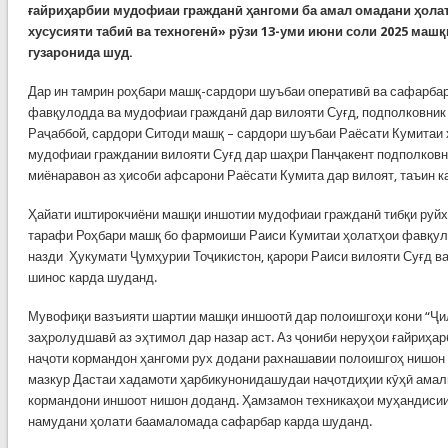
ғайриҳарбии мудофиаи гражданӣ ҳангоми ба амал омадани ҳола
хусусияти табиӣ ва техногенӣ» рӯзи 13-уми июни соли 2025 маш
гузаронида шуд.
Дар ин тамрин роҳбари машқ-сардори шуъбаи оперативӣ ва сафарба
фавқулодда ва мудофиаи гражданӣ дар вилояти Суғд, подполковни
Раҷаббой, сардори Ситоди машқ – сардори шуъбаи Раёсати Кумитаи
мудофиаи граждании вилояти Суғд дар шаҳри Панҷакент подполковн
миёнаравон аз ҳисоби афсарони Раёсати Кумита дар вилоят, таъин к
Ҳайати иштирокчиёни машқи иншотии мудофиаи гражданӣ тибқи руйха
тарафи Роҳбари машқ бо фармоиши Раиси Кумитаи ҳолатҳои фавқу
назди Ҳукумати Ҷумҳурии Тоҷикистон, қарори Раиси вилояти Суғд в
шинос карда шуданд.
Мувофиқи вазъияти шартии машқи иншоотӣ дар полоишгоҳи кони “Ҷил
заҳролудшавӣ аз эҳтимол дар назар аст. Аз ҷониби неруҳои ғайриҳа
наҷоти кормандон ҳангоми рух додани рахнашавии полоишгоҳ нишон
мазкур Дастаи хадамоти ҳарбикунонидашудаи наҷотдиҳии кӯҳӣ амали
кормандони иншоот нишон доданд. Ҳамзамон техникаҳои муҳандиси
намудани ҳолати баамаломада сафарбар карда шуданд.