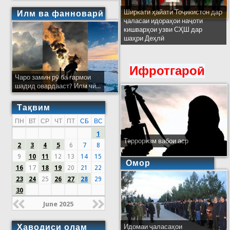
Ширкати ҳайати Тоҷикистон дар
Илм ва фанноварӣ
ҷаласаи идораҳои наҷоти
кишварҳои узви СҲШ дар
шаҳри Деҳлӣ
Ифротгароӣ
Чаро замин рӯ ба гармои
шадид овардааст? Илм чӣ...
Тақвим
ПН
ВТ
СР
ЧТ
ПТ
СБ
ВС
1
Терроризм вабои аср
2
3
4
5
6
7
8
9
10
11
12
13
14
15
Омор
16
17
18
19
20
21
22
23
24
25
26
27
28
29
30
June 2025
Ҳаводиси олам
Идомаи ҷаласаҳои