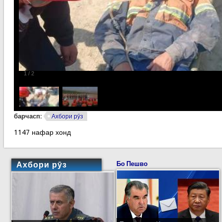
1
/
2
барчасп:
Ахбори рӯз
1147 нафар хонд
Ахбори рӯз
Бо Пешво