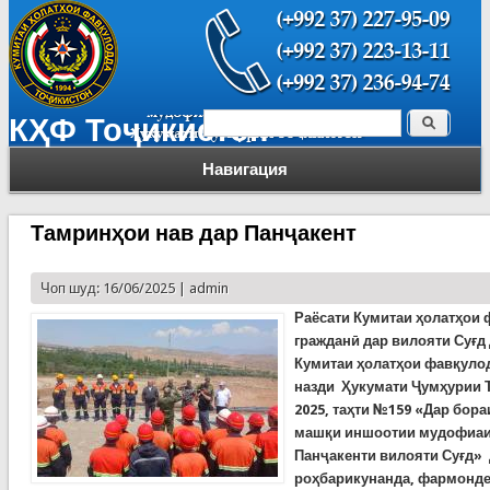
Поиск
КҲФ Тоҷикистон
Форма поиска
Навигация
Тамринҳои нав дар Панҷакент
Чоп шуд: 16/06/2025 |
admin
Раёсати Кумитаи ҳолатҳои
гражданӣ дар вилояти Суғд
Кумитаи ҳолатҳои фавқуло
назди Ҳукумати Ҷумҳурии Т
2025, таҳти №159
«
Дар бора
машқи иншоотии мудофиаи
Панҷакенти вилояти Суғд
» 
роҳбарикунанда, фармонде