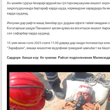
Аз ҷониби гурӯҳи безараргардонӣ ва сӯхторхомушкунии иншоот ихро
заҳролудкунанда бартараф карда шуда, кормандони зарардида ба м
карда шуданд.
Инчунин дар рафти машқ бинобар рух додани офати табиӣ омадани с
Косатароши шаҳри Панҷакент қисми қувва ва воситаҳои иншоот баро
сел сафарбар карда шуданд.
13-уми июни соли 2025 соати 11:30 дақиқа дар назди полоишгоҳи к
“Зарафшон”, машқи иншоотии мудофиаи гражданӣ ҷамъбаст ва баҳог
Сардори бахши кор бо ҷомеаи Раёсат
подполковник Маликзода