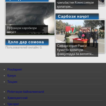
ҷамъбастии Комиссияҳои
ҳолатҳои...
Сарбози наҷот
Тӯфонҳои харобкори
август
Ҳоло дар сомона
Сафари кории Раиси
Пользователей онлайн: 0.
Кумитаи ҳолатҳои
фавқулодда ба вилояти...
Роҳбарият
Қонун
Таърих
Робитаҳои байналмилалӣ
Ҳамоҳангсозӣ
Ҷасорат