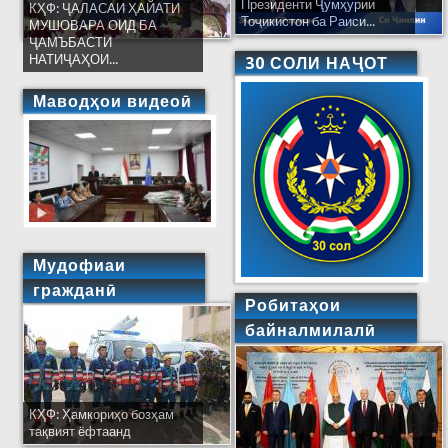
Президенти Ҷумҳурии
КҲФ: ҶАЛАСАИ ҲАЙАТИ
Тоҷикистон ба Раиси...
МУШОВАРА ОИД БА
ҶАМЪБАСТИ
НАТИҶАҲОИ...
30 СОЛИ НАҶОТ
Маводҳои видеоӣ
Мудофиаи
гражданӣ
Робитаҳои
байналмилалӣ
КҲФ: Ҳамкориҳо бозҳам
тақвият ёфтаанд