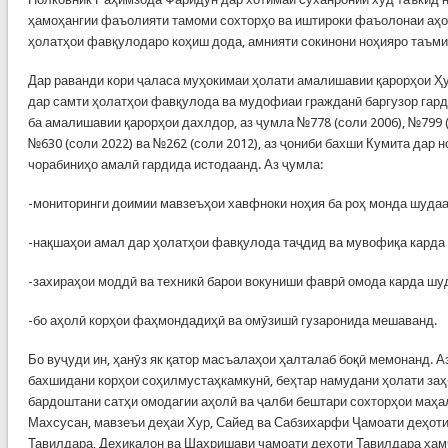
ҳамоҳангии фаъолияти тамоми сохторҳо ва иштироки фаъолонаи аҳ
ҳолатҳои фавқулодаро коҳиш дода, амнияти сокинони ноҳияро таъм
Дар раванди кори ҷаласа муҳокимаи ҳолати амалишавии қарорҳои Ҳ
дар самти ҳолатҳои фавқулода ва мудофиаи гражданӣ баргузор гарди
ба амалишавии қарорҳои дахлдор, аз ҷумла №778 (соли 2006), №799 (
№630 (соли 2022) ва №262 (соли 2012), аз ҷониби бахши Кумита дар н
чорабиниҳо амалӣ гардида истодаанд. Аз ҷумла:
-мониторинги доимии мавзеъҳои хавфноки ноҳия ба роҳ монда шудаа
-нақшаҳои амал дар ҳолатҳои фавқулода таҷдид ва мувофиқа карда
-захираҳои моддӣ ва техникӣ барои вокуниши фаврӣ омода карда шу
-бо аҳолӣ корҳои фаҳмондадиҳӣ ва омӯзишӣ гузаронида мешаванд.
Бо вуҷуди ин, ҳанӯз як қатор масъалаҳои ҳалталаб боқӣ мемонанд. А
бахшидани корҳои соҳилмустаҳкамкунӣ, беҳтар намудани ҳолати заҳ
бардоштани сатҳи омодагии аҳолӣ ва ҷалби бештари сохторҳои маҳа
Махсусан, мавзеъи деҳаи Хур, Сайед ва Сабзихарфи Ҷамоати деҳоти
Тавилдара, Дехикалон ва Шахришави чамоати дехоти Тавилдара ҳамч