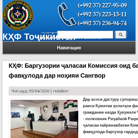
Поиск
КҲФ Тоҷикистон
Форма поиска
Навигация
КҲФ: Баргузории ҷаласаи Комиссия оид б
фавқулода дар ноҳияи Сангвор
Чоп шуд: 05/04/2026 |
redaktor
Дар асоси дастуру супориш
раиси Кумитаи ҳолатҳои ф
граждании назди Ҳукумати 
- полковник Раҷабалӣ Раҳм
ҷаласаи ғайринавбатии Ком
фавқулода баргузор гардид