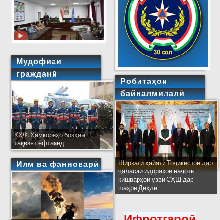
Мудофиаи
гражданӣ
Робитаҳои
байналмилалӣ
КҲФ: Ҳамкориҳо бозҳам
тақвият ёфтаанд
Ширкати ҳайати Тоҷикистон дар
Илм ва фанноварӣ
ҷаласаи идораҳои наҷоти
кишварҳои узви СҲШ дар
шаҳри Деҳлӣ
Ифротгароӣ