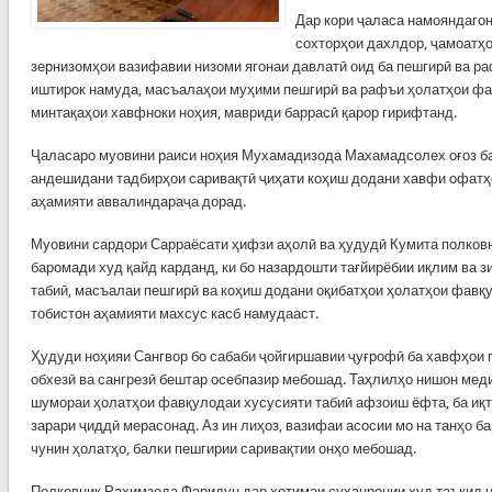
Дар кори ҷаласа намояндагон
сохторҳои дахлдор, ҷамоатҳо
зернизомҳои вазифавии низоми ягонаи давлатӣ оид ба пешгирӣ ва р
иштирок намуда, масъалаҳои муҳими пешгирӣ ва рафъи ҳолатҳои фа
минтақаҳои хавфноки ноҳия, мавриди баррасӣ қарор гирифтанд.
Ҷаласаро муовини раиси ноҳия Мухамадизода Махамадсолех оғоз ба
андешидани тадбирҳои саривақтӣ ҷиҳати коҳиш додани хавфи офатҳо
аҳамияти аввалиндараҷа дорад.
Муовини сардори Сарраёсати ҳифзи аҳолӣ ва ҳудудӣ Кумита полков
баромади худ қайд карданд, ки бо назардошти тағйирёбии иқлим ва 
табиӣ, масъалаи пешгирӣ ва коҳиш додани оқибатҳои ҳолатҳои фавқ
тобистон аҳамияти махсус касб намудааст.
Ҳудуди ноҳияи Сангвор бо сабаби ҷойгиршавии ҷуғрофӣ ба хавфҳои гу
обхезӣ ва сангрезӣ бештар осебпазир мебошад. Таҳлилҳо нишон меди
шумораи ҳолатҳои фавқулодаи хусусияти табиӣ афзоиш ёфта, ба иқт
зарари ҷиддӣ мерасонад. Аз ин лиҳоз, вазифаи асосии мо на танҳо 
чунин ҳолатҳо, балки пешгирии саривақтии онҳо мебошад.
Полковник Раҳимзода Фаридун дар хотимаи суханронии худ таъкид на