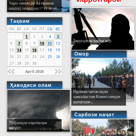
Чаро замин рӯ ба гармои
шадид овардааст? Илм чӣ...
Тақвим
ПН
ВТ
СР
ЧТ
ПТ
СБ
ВС
1
2
3
4
5
Терроризм вабои аср
6
7
8
9
10
11
12
13
14
15
16
17
18
19
Омор
20
21
22
23
24
25
26
27
28
29
30
April 2026
Ҳаводиси олам
Идомаи ҷаласаҳои
ҷамъбастии Комиссияҳои
ҳолатҳои...
Сарбози наҷот
Тӯфонҳои харобкори
август