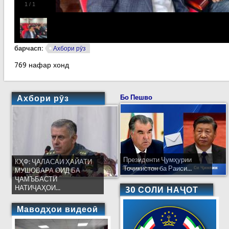
1
/
1
барчасп:
Ахбори рӯз
769 нафар хонд
Ахбори рӯз
Бо Пешво
Президенти Ҷумҳурии
КҲФ: ҶАЛАСАИ ҲАЙАТИ
Тоҷикистон ба Раиси...
МУШОВАРА ОИД БА
ҶАМЪБАСТИ
НАТИҶАҲОИ...
30 СОЛИ НАҶОТ
Маводҳои видеоӣ