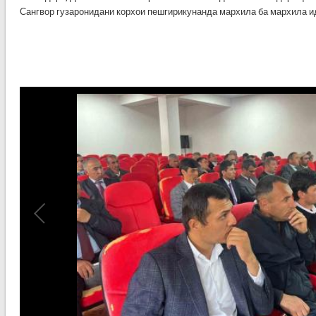
Сангвор гузаронидани корхои пешгирикунанда мархила ба мархила и