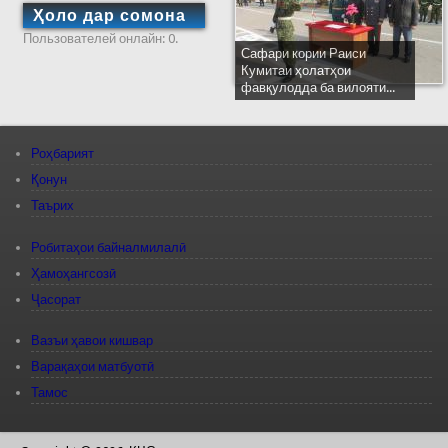
Ҳоло дар сомона
Пользователей онлайн: 0.
Сафари кории Раиси
Кумитаи ҳолатҳои
фавқулодда ба вилояти...
Роҳбарият
Қонун
Таърих
Робитаҳои байналмилалӣ
Ҳамоҳангсозӣ
Ҷасорат
Вазъи ҳавои кишвар
Варақаҳои матбуотӣ
Тамос