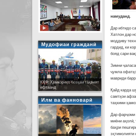
намуданд.
Дар ибтидо с
Хатлон дар но
моддиву техн
Мудофиаи гражданӣ
гардид, ки к
бояд сари ва
Зимни ҷаласа
ҷумла офатҳои
мавриди барр
КҲФ: Ҳамкориҳо бозҳам тақвият
ёфтаанд
Қайд карда ш
самтҳои афза
Илм ва фанноварӣ
таҳкими ҳамо
Дар фарҷоми 
миёни аҳолӣ,
баҳри пешгир
эҳтимолияти 