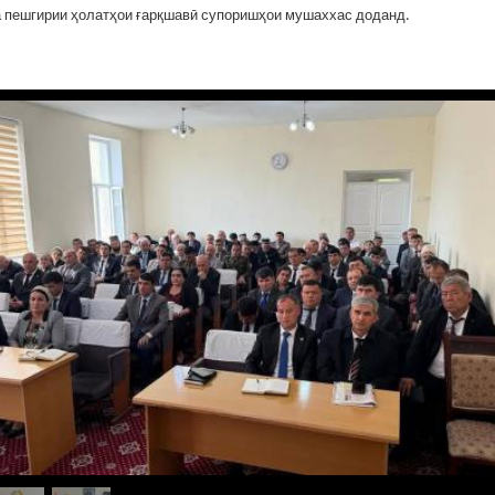
 пешгирии ҳолатҳои ғарқшавӣ супоришҳои мушаххас доданд.