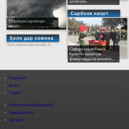
ҳолатҳои...
Сарбози наҷот
Тӯфонҳои харобкори
август
Ҳоло дар сомона
Пользователей онлайн: 0.
Сафари кории Раиси
Кумитаи ҳолатҳои
фавқулодда ба вилояти...
Роҳбарият
Қонун
Таърих
Робитаҳои байналмилалӣ
Ҳамоҳангсозӣ
Ҷасорат