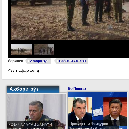
1
/
2
барчасп:
Ахбори рӯз
Раёсати Хатлон
483 нафар хонд
Ахбори рӯз
Бо Пешво
Президенти Ҷумҳурии
КҲФ: ҶАЛАСАИ ҲАЙАТИ
Тоҷикистон ба Раиси...