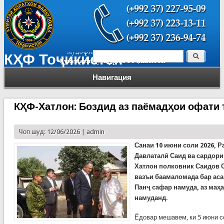
Поиск
КҲФ Тоҷикистон
Форма поиска
Навигация
КҲФ-Хатлон: Боздид аз паёмадҳои офати 
Чоп шуд: 12/06/2026 |
admin
Санаи 10 июни соли 2026, 
Давлаталӣ Саид ва сардори
Хатлон полковник Саидов 
вазъи баамаломада бар аса
Панҷ сафар намуда, аз маҳ
намуданд.
Ёдовар мешавем, ки 5 июни с