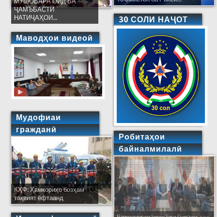
МУШОВАРА ОИД БА
ҶАМЪБАСТИ
НАТИҶАҲОИ...
30 СОЛИ НАҶОТ
Маводҳои видеоӣ
Мудофиаи
гражданӣ
Робитаҳои
байналмилалӣ
КҲФ: Ҳамкориҳо бозҳам
тақвият ёфтаанд