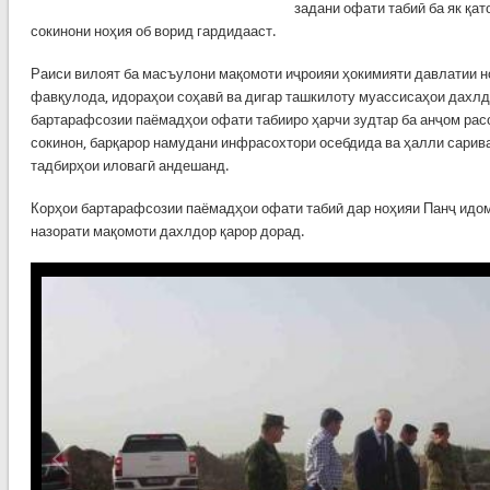
задани офати табиӣ ба як қа
сокинони ноҳия об ворид гардидааст.
Раиси вилоят ба масъулони мақомоти иҷроияи ҳокимияти давлатии н
фавқулода, идораҳои соҳавӣ ва дигар ташкилоту муассисаҳои дахлдо
бартарафсозии паёмадҳои офати табииро ҳарчи зудтар ба анҷом рас
сокинон, барқарор намудани инфрасохтори осебдида ва ҳалли сари
тадбирҳои иловагӣ андешанд.
Корҳои бартарафсозии паёмадҳои офати табиӣ дар ноҳияи Панҷ идом
назорати мақомоти дахлдор қарор дорад.