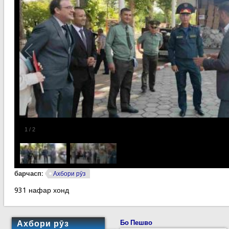
1
/
2
барчасп:
Ахбори рӯз
931 нафар хонд
Ахбори рӯз
Бо Пешво