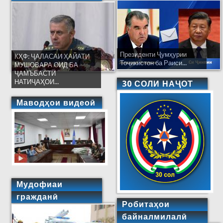
Президенти Ҷумҳурии
КҲФ: ҶАЛАСАИ ҲАЙАТИ
Тоҷикистон ба Раиси...
МУШОВАРА ОИД БА
ҶАМЪБАСТИ
НАТИҶАҲОИ...
30 СОЛИ НАҶОТ
Маводҳои видеоӣ
Мудофиаи
гражданӣ
Робитаҳои
байналмилалӣ