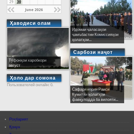
29
30
June 2026
Ҳаводиси олам
Идомаи ҷаласаҳои
ҷамъбастии Комиссияҳои
ҳолатҳои...
Сарбози наҷот
Тӯфонҳои харобкори
август
Ҳоло дар сомона
Пользователей онлайн: 0.
Сафари кории Раиси
Кумитаи ҳолатҳои
фавқулодда ба вилояти...
Роҳбарият
Қонун