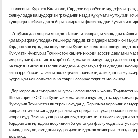
полковник Хуршед Вализода, Сардори сарраёсати мудофиаи гражд
фавқулодда ва мудофиаи граждании назди Ҳукумати Ҷумҳурии Тоҷи
супоридани кӯмак дар анбори захираҳои фавқулоддаи Кумита иштиро
Ин кӯмак дар доираи лоиҳаи «Такмили захираҳои маводҳои ғайриғиз
ҳолатҳои фавқулодда» пешниҳод гардид, ки ҳадафи асосии он таҳки
бардоштани иқтидори посухдиҳии Кумитаи ҳолатҳои фавқулодда ва
Ҳукумати Ҷумҳурии Тоҷикистон ҳамчун ниҳоди асосии давлатии мас
идоракунии фаъолияти марбут ба ҳолатҳои фавқулодда дар кишвар 
ба таҳкими низоми миллии омодагӣ ба ҳолатҳои фавқулодда мусоид
кишварро барои таъмини посухдиҳии саривақтӣ, ҳамоҳанг ва муассир
буҳронҳои башардӯстона ба таври назаррас тақвият мебахшад.
Дар маросими супоридани кӯмак намояндагони Фонди Тоҷикистонии
Швейтсария (SCO) ва Кумитаи ҳолатҳои фавқулодда ва мудофиаи гр
Ҷумҳурии Тоҷикистон иштирок намуданд. Барномаи чорабинӣ аз муа
ёрирасон, имзои санадҳои расмии супоридан ва суханрониҳои намоя
иборат буд. Зимни суханронӣ ҷонибҳо аҳамияти таҳкими омодагӣ ба 
бардоштани иқтидори посухдиҳӣ ба ҳолатҳои фавқулодда ва густар
таъкид намуда, омодагии худро ҷиҳати идомаи ҳамкории созанда дар 
доштанд.