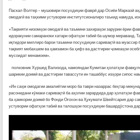
Паскал Волтер – мушовири посухдиҳии фаврӣ дар Осиёи Марказӣ аҳ
омодагӣ ва таҳкими устувории институтсионалиро таъкид намуда, из
«Тақвияти низомҳои омодагӣ ва таъмини захираҳои зарурии ёрии фав
идоракунии самараноки хатари офатҳои табиӣ ба шумор мераванд. Т
иқтидори миллиро барои таъмини посухдиҳии саривақтӣ ва муассир
тақвият мебахшем ва ҳамзамон ба ҳифз ва дастгирии ҷомеаҳои осеб
мусоидат менамоем».
полковник Хуршед Вализода, намояндаи Кумитаи ҳолатҳои фавқул
шарикии доимӣ ва дастгирии тавассути ин ташаббус изҳори сипос нам
«Ин саҳм омодагии амалиётии моро ба таври назаррас беҳтар мекуна
расонидани кӯмаки саривақтӣ ба аҳолии зарардида дар ҳолатҳои фа
ба ҳамкории доимӣ бо Фонди Оғохон ва Ҳукумати Швейтсария дар с
устувории офатҳои табиӣ ва талошҳои посухдиҳии башардӯстона дар