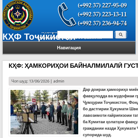
Поиск
КҲФ Тоҷикистон
Форма поиска
Навигация
КҲФ: ҲАМКОРИҲОИ БАЙНАЛМИЛАЛӢ ГУС
Чоп шуд: 13/06/2026 |
admin
Дар доираи ҳамкориҳо миё
фавқулодда ва мудофиаи г
Ҷумҳурии Тоҷикистон, Фонд
бо дастгирии Ҳукумати Шв
лавозимоти ғайриғизоии т
ба Кумитаи ҳолатҳои фавқ
граждании назди Ҳукумати
супорида шуд.