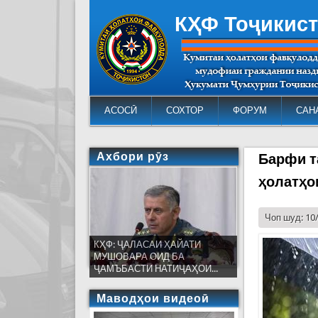
КҲФ Тоҷикис
АСОСӢ
СОХТОР
ФОРУМ
САН
Ахбори рӯз
Барфи т
ҳолатҳо
Чоп шуд: 10
КҲФ: ҶАЛАСАИ ҲАЙАТИ
МУШОВАРА ОИД БА
ҶАМЪБАСТИ НАТИҶАҲОИ...
Маводҳои видеоӣ