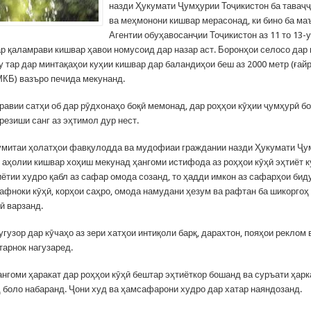
назди Ҳукумати Ҷумҳурии Тоҷикистон ба таваҷҷ
ва меҳмонони кишвар мерасонад, ки бино ба м
Агентии обуҳавосанҷии Тоҷикистон аз 11 то 13-
ар қаламрави кишвар ҳавои номусоид дар назар аст. Боронҳои селосо дар
 тар дар минтақаҳои куҳии кишвар дар баландиҳои беш аз 2000 метр (ғайр
КБ) вазъро печида мекунанд.
равии сатҳи об дар рӯдхонаҳо боқӣ мемонад, дар роҳҳои кӯҳии ҷумҳурӣ б
 резиши санг аз эҳтимол дур нест.
умитаи ҳолатҳои фавқулодда ва мудофиаи граждании назди Ҳукумати Ҷу
з аҳолии кишвар хоҳиш мекунад ҳангоми истифода аз роҳҳои кӯҳӣ эҳтиёт к
иётии худро қабл аз сафар омода созанд, то ҳадди имкон аз сафарҳои бид
афноки кӯҳӣ, корҳои саҳро, омода намудани ҳезум ва рафтан ба шикоргоҳ
ӣ варзанд.
гузор дар кӯчаҳо аз зери хатҳои интиқоли барқ, дарахтон, пояҳои реклом 
тарнок нагузаред.
ангоми ҳаракат дар роҳҳои кӯҳӣ бештар эҳтиёткор бошанд ва суръати ҳар
д боло набаранд. Ҷони худ ва ҳамсафарони худро дар хатар наяндозанд.