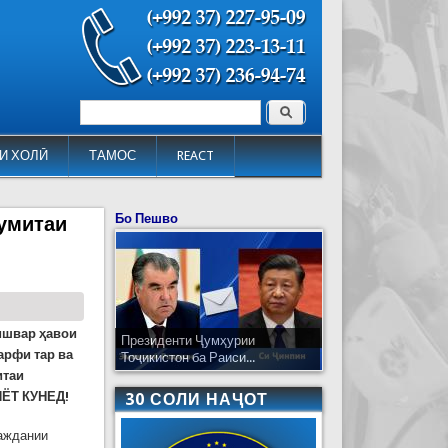
Поиск
Форма поиска
И ХОЛӢ
ТАМОС
REACT
Бо Пешво
Кумитаи
ишвар ҳавои
Президенти Ҷумҳурии
арфи тар ва
Тоҷикистон ба Раиси...
итаи
ИЁТ КУНЕД!
30 СОЛИ НАҶОТ
аждании