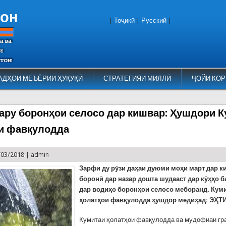
тон
|
Тоҷикӣ
|
Русский
|
АДҲОИ МЕЪЁРИИ ҲУҚУҚӢ
СТРАТЕГИЯИ МИЛЛӢ
ҶОЙИ КОР
ару боронҳои селосо дар кишвар: Ҳушдори 
и фавқулодда
/03/2018 |
admin
Зарфи ду рӯзи даҳаи дуюми моҳи март дар к
боронӣ дар назар дошта шудааст дар кӯҳҳо б
дар водиҳо боронҳои селосо меборанд. Кум
ҳолатҳои фавқулодда ҳушдор медиҳад: ЭҲТ
Кумитаи ҳолатҳои фавқулодда ва мудофиаи гр