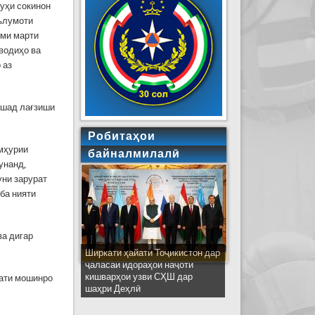
уҳи сокинон
аълумоти
уми марти
 водиҳо ва
 аз
ошад лағзиши
Робитаҳои
мҳурии
байналмилалӣ
унанд,
уни зарурат
 ба нияти
ва дигар
Ширкати ҳайати Тоҷикистон дар
ҷаласаи идораҳои наҷоти
кишварҳои узви СҲШ дар
кати мошинро
шаҳри Деҳлӣ