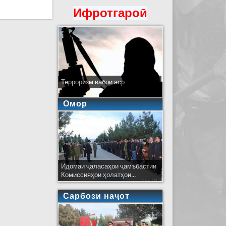
Ифротгароӣ
Терроризм вабои аср
Омор
Идомаи ҷаласаҳои ҷамъбастии
Комиссияҳои ҳолатҳои...
Сарбози наҷот