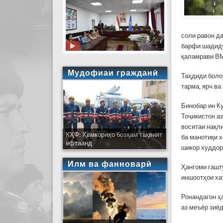
соли равон д
барфи шадиду
қаламрави ВМ
Мудофиаи гражданӣ
Таҳдиди боло
тарма, ярч ва
Бинобар ин К
Тоҷикистон а
воситаи нақл
КҲФ: Ҳамкориҳо бозҳам тақвият
ба манотиқи х
ёфтаанд
шикор худдор
Илм ва фанноварӣ
Ҳангоми гашту
иншоотҳои ха
Ронандагон ҳ
аз меъёр зиё