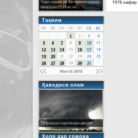
Чаро замин рӯ ба гармои шадид
1976 нафар
овардааст? Илм чӣ...
Тақвим
ПН
ВТ
СР
ЧТ
ПТ
СБ
ВС
1
2
3
4
5
6
7
8
9
10
11
12
13
14
15
16
17
18
19
20
21
22
23
24
25
26
27
28
29
30
31
March 2018
Ҳаводиси олам
Тӯфонҳои харобкори август
Ҳоло дар сомона