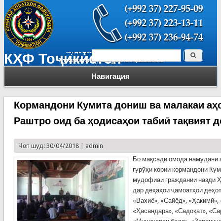
Поиск
КҲФ Тоҷикистон
Форма поиска
Навигация
Кормандони Кумита дониш ва малакаи аҳ
Раштро оид ба ҳодисаҳои табиӣ тақвият 
Чоп шуд: 30/04/2018 |
admin
Бо мақсади омода намудани 
гурӯҳи кории кормандони Ку
мудофиаи граждании назди Ҳ
дар деҳаҳои ҷамоатҳои деҳот
«Вахиё», «Сайёд», «Ҳакимӣ», 
«Ҳасандара», «Садоқат», «Са