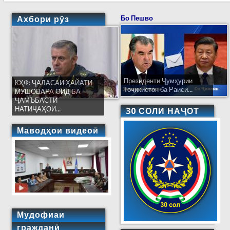
Ахбори рӯз
Бо Пешво
Президенти Ҷумҳурии
КҲФ: ҶАЛАСАИ ҲАЙАТИ
Тоҷикистон ба Раиси...
МУШОВАРА ОИД БА
ҶАМЪБАСТИ
НАТИҶАҲОИ...
30 СОЛИ НАҶОТ
Маводҳои видеоӣ
Мудофиаи
гражданӣ