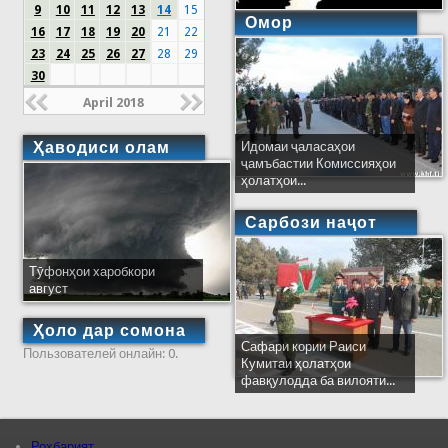
9
10
11
12
13
14
15
Омор
16
17
18
19
20
21
22
23
24
25
26
27
28
29
30
April 2018
Ҳаводиси олам
Идомаи ҷаласаҳои
ҷамъбастии Комиссияҳои
ҳолатҳои...
Сарбози наҷот
Тӯфонҳои харобкори
август
Ҳоло дар сомона
Сафари кории Раиси
Пользователей онлайн: 0.
Кумитаи ҳолатҳои
фавқулодда ба вилояти...
Роҳбарият