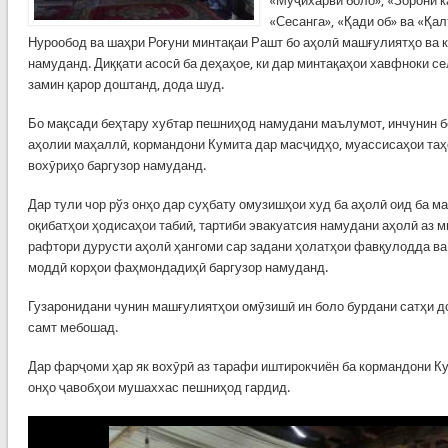
«Муҷихарви боло», «Зорони к
«Сесанга», «Қади об» ва «Қал
Нурообод ва шаҳри Роғуни минтақаи Рашт бо аҳолӣ машғулиятҳо ва 
намуданд. Диққати асосӣ ба деҳаҳое, ки дар минтақаҳои хавфноки 
замин қарор доштанд, дода шуд.
Бо мақсади беҳтару хубтар пешниҳод намудани маълумот, инчунин б
аҳолии маҳаллӣ, кормандони Кумита дар масҷидҳо, муассисаҳои таҳ
вохӯриҳо баргузор намуданд.
Дар тули чор рўз онҳо дар суҳбату омузишҳои худ ба аҳолӣ оид ба 
оқибатҳои ҳодисаҳои табиӣ, тартиби эвакуатсия намудани аҳолӣ аз 
рафтори дурусти аҳолӣ ҳангоми сар задани ҳолатҳои фавқулодда ва
моддӣ корҳои фаҳмондадиҳӣ баргузор намуданд.
Гузаронидани чунин машғулиятҳои омӯзишӣ ин боло бурдани сатҳи д
самт мебошад.
Дар фарҷоми ҳар як вохӯрӣ аз тарафи иштирокчиён ба кормандони Ку
онҳо ҷавобҳои мушаххас пешниҳод гардид.