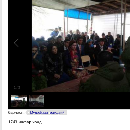
1
/
2
барчасп:
Мудофиаи гражданӣ
1743 нафар хонд