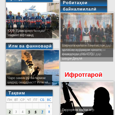
Робитаҳои
байналмилалӣ
КҲФ: Ҳамкориҳо бозҳам
тақвият ёфтаанд
Ширкати ҳайати Тоҷикистон дар
Илм ва фанноварӣ
ҷаласаи идораҳои наҷоти
кишварҳои узви СҲШ дар
шаҳри Деҳлӣ
Ифротгароӣ
Чаро замин рӯ ба гармои
шадид овардааст? Илм чӣ...
Тақвим
ПН
ВТ
СР
ЧТ
ПТ
СБ
ВС
1
Терроризм вабои аср
2
3
4
5
6
7
8