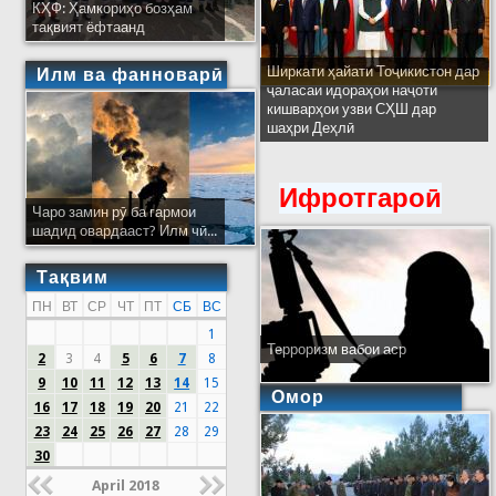
КҲФ: Ҳамкориҳо бозҳам
тақвият ёфтаанд
Ширкати ҳайати Тоҷикистон дар
Илм ва фанноварӣ
ҷаласаи идораҳои наҷоти
кишварҳои узви СҲШ дар
шаҳри Деҳлӣ
Ифротгароӣ
Чаро замин рӯ ба гармои
шадид овардааст? Илм чӣ...
Тақвим
ПН
ВТ
СР
ЧТ
ПТ
СБ
ВС
1
Терроризм вабои аср
2
3
4
5
6
7
8
9
10
11
12
13
14
15
Омор
16
17
18
19
20
21
22
23
24
25
26
27
28
29
30
April 2018