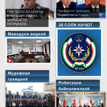
Президенти Ҷумҳурии
КҲФ: ҶАЛАСАИ ҲАЙАТИ
Тоҷикистон ба Раиси...
МУШОВАРА ОИД БА
ҶАМЪБАСТИ
НАТИҶАҲОИ...
30 СОЛИ НАҶОТ
Маводҳои видеоӣ
Мудофиаи
гражданӣ
Робитаҳои
байналмилалӣ