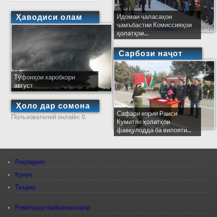
Ҳаводиси олам
Идомаи ҷаласаҳои
ҷамъбастии Комиссияҳои
ҳолатҳои...
Сарбози наҷот
Тӯфонҳои харобкори
август
Ҳоло дар сомона
Сафари кории Раиси
Пользователей онлайн: 0.
Кумитаи ҳолатҳои
фавқулодда ба вилояти...
Роҳбарият
Қонун
Таърих
Робитаҳои байналмилалӣ