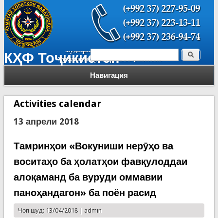
Поиск
КҲФ Тоҷикистон
Форма поиска
Навигация
Activities calendar
13 апрели 2018
Тамринҳои «Вокуниши нерӯҳо ва
воситаҳо ба ҳолатҳои фавқулоддаи
алоқаманд ба вуруди оммавии
паноҳандагон» ба поён расид
Чоп шуд: 13/04/2018 |
admin