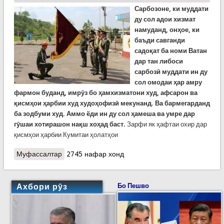
Сарбозоне, ки муддати
ду сол адои хизмат
намуданд, онҳое, ки
баъди савганди
садоқат ба номи Ватан
дар тан либоси
сарбозӣ муддати ин ду
сол омодаи ҳар амру
фармон буданд, имрӯз бо ҳамхизматони худ, афсарон ва
қисмҳои ҳарбии худ худоҳофизӣ мекунанд. Ва бармегарданд
ба зодбуми худ. Аммо ёди ин ду сол ҳамеша ва умре дар
гӯшаи хотирашон нақш хоҳад баст.
Зарфи як ҳафтаи охир дар
қисмҳои ҳарбии Кумитаи ҳолатҳои
Муфассалтар
о Дар қисмҳои ҳарбии КҲФ маросими рухсати
2745 нафар хонд
сарбозон ба эҳтиёт доир шуд
Ахбори рӯз
Бо Пешво