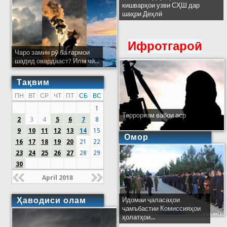
кишварҳои узви СҲШ дар
шаҳри Деҳлӣ
Ифротгароӣ
Чаро замин рӯ ба гармои
шадид овардааст? Илм чӣ...
Тақвим
ПН
ВТ
СР
ЧТ
ПТ
СБ
ВС
1
Терроризм вабои аср
2
3
4
5
6
7
8
9
10
11
12
13
14
15
Омор
16
17
18
19
20
21
22
23
24
25
26
27
28
29
30
April 2018
Ҳаводиси олам
Идомаи ҷаласаҳои
ҷамъбастии Комиссияҳои
ҳолатҳои...