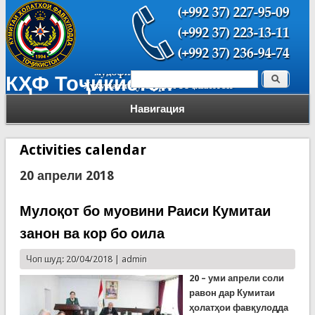
Поиск
КҲФ Тоҷикистон
Форма поиска
Навигация
Activities calendar
20 апрели 2018
Мулоқот бо муовини Раиси Кумитаи
занон ва кор бо оила
Чоп шуд: 20/04/2018 |
admin
20 – уми апрели соли
равон дар Кумитаи
ҳолатҳои фавқулодда