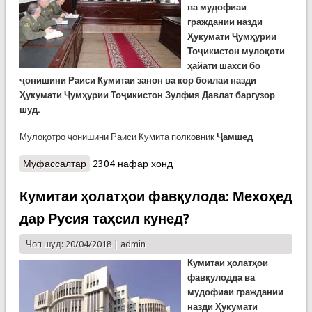
ва мудофиаи
граждании назди
Ҳукумати Ҷумҳурии
Тоҷикистон мулоқоти
ҳайати шахсӣ бо
ҷонишини Раиси Кумитаи занон ва кор боилаи назди
Ҳукумати Ҷумҳурии Тоҷикистон Зулфия Давлат баргузор
шуд.
Мулоқотро ҷонишини Раиси Кумита полковник
Ҷамшед
Муфассалтар
о Мулоқот бо муовини Раиси Кумитаи занон ва
2304 нафар хонд
кор бо оила
Кумитаи ҳолатҳои фавқулода: Мехоҳед
дар Русия таҳсил кунед?
Чоп шуд: 20/04/2018 |
admin
Кумитаи ҳолатҳои
фавқулодда ва
мудофиаи граждании
назди Ҳукумати