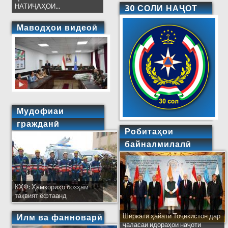
НАТИҶАҲОИ...
30 СОЛИ НАҶОТ
Маводҳои видеоӣ
Мудофиаи
гражданӣ
Робитаҳои
байналмилалӣ
КҲФ: Ҳамкориҳо бозҳам
тақвият ёфтаанд
Ширкати ҳайати Тоҷикистон дар
Илм ва фанноварӣ
ҷаласаи идораҳои наҷоти