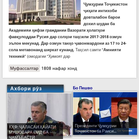
Ҷумҳурии Тоҷикистон
ҷиҳати интихоби
довталабон барои
дохил шудан ба
Академияи ҳифзи граждании Вазорати ҳолатҳои
фавқулоддаи Русия дар солҳои таҳсили 2017-2018 озмун
эълон мекунад.
Дар озмун танҳо ҷавонмардони аз 17 то 24-
сола метавонанд ширкат кунанд.
Таҳсил самти “
Амнияти
техникӣ
” (омодагии “Ҳимоят дар
Муфассалтар
о Кумитаи ҳолатҳои фавқулода: Мехоҳед дар
1808 нафар хонд
Русия таҳсил кунед?
Ахбори рӯз
Бо Пешво
Президенти Ҷумҳурии
КҲФ: ҶАЛАСАИ ҲАЙАТИ
Тоҷикистон ба Раиси...
МУШОВАРА ОИД БА
ҶАМЪБАСТИ