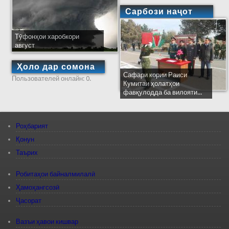
Сарбози наҷот
Тӯфонҳои харобкори
август
Ҳоло дар сомона
Сафари кории Раиси
Пользователей онлайн: 0.
Кумитаи ҳолатҳои
фавқулодда ба вилояти...
Роҳбарият
Қонун
Таърих
Робитаҳои байналмилалӣ
Ҳамоҳангсозӣ
Ҷасорат
Вазъи ҳавои кишвар