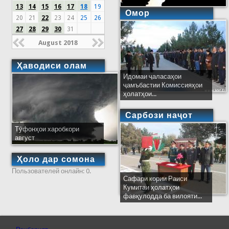
13
14
15
16
17
18
19
Омор
20
21
22
23
24
25
26
27
28
29
30
31
August 2018
Ҳаводиси олам
Идомаи ҷаласаҳои
ҷамъбастии Комиссияҳои
ҳолатҳои...
Сарбози наҷот
Тӯфонҳои харобкори
август
Ҳоло дар сомона
Пользователей онлайн: 0.
Сафари кории Раиси
Кумитаи ҳолатҳои
фавқулодда ба вилояти...