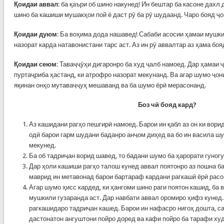
Қоидаи аввал
: ба қаъри об шино накунед! Ин бештар ба касоне дахл 
шино ба кашиши мушакҳои пой ё даст рӯ ба рӯ шудаанд. Чаро бояд ҷо
Қоидаи дуюм
: Ба воҳима дода нашавед! Сабаби асосии ҳамаи мушки
назорат карда натавонистани тарс аст. Аз ин рӯ аввалтар аз ҳама боя
Қоидаи сеюм
: Таваҷҷӯҳи дигаронро ба худ ҷалб намоед. Дар ҳамаи 
пуртаҷриба ҳастанд, ки атрофро назорат мекунанд. Ва агар шумо ҷо
яқинан онҳо мутаваҷҷуҳ мешаванд ва ба шумо ёрӣ мерасонанд.
Боз ч
ӣ бояд кард?
Аз кашидани рагҳо пешгирӣ намоед. Барои ин қабл аз он ки вори
одӣ барои гарм шудани баданро анҷом диҳед ва бо ин васила 
мекунед.
Ба об тадриҷан ворид шавед, то бадани шумо ба ҳарорати гуног
Дар ҳоли кашиши рагҳо талош кунед аввал поятонро аз пошна ба
маврид ин метавонад барои бартараф кардани рагкашӣ ёрӣ расо
Агар шумо ҳисс кардед, ки ҳангоми шино раги поятон кашид, ба 
мушкили гузаранда аст. Дар навбати аввал оромиро ҳифз кунед
рагкашидаро тадриҷан кашед. Барои ин нафасро нигоҳ дошта, сар
дастонатон ангуштони пойро доред ва кафи пойро ба тарафи ху