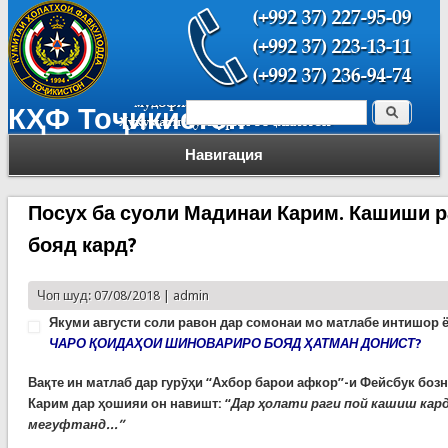
Поиск
КҲФ Тоҷикистон
Форма поиска
Навигация
Посух ба суоли Мадинаи Карим. Кашиши ра
бояд кард?
Чоп шуд: 07/08/2018 |
admin
Якуми августи соли равон дар сомонаи мо матлабе интишор ё
ЧАРО ҚОИДАҲОИ ШИНОВАРИРО БОЯД ҲАТМАН ДОНИСТ
?
Вақте ин матлаб дар гурӯҳи “Ахбор барои афкор”-и Фейсбук боз
Карим дар ҳошияи он навишт: “
Дар ҳолати раги пой кашиш кард
мегуфтанд...”