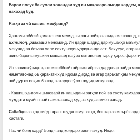
Барои посух ба суоли хонандаи худ ин мақоларо омода кардем, к
нахоҳад буд.
Рагҳо аз чӣ кашиш мехӯранд?
Ҳангоми оббозӣ ҳолате пеш меояд, ки раги пойҳо кашида мешаванд, к
ихтилоҷ, рагкашӣ
меноманд. Ин дарди шадид дар мушакҳо маъмул
мекунад ва баъзан хеле сахту ноҳинҷоркунанда аст. Бахусус, агар ин
шино барояш мушкил мешавад ва ӯро метавонад тарсу ҳарос фаро ги
Ин кашишхӯриҳо ҳангоми оббозӣ ғайриихтиёр ва дардовар пайдо меш
наметавонад ба ҳаракати худ идома диҳад ва агар ҳаракат ҳам мекуна
вай дур аз соҳил бошад, хатарҳое ӯро таҳдид мекунанд.
- Кашиш ҳангоми шиноварӣ ин кашидани рагҳои пой ва сусту камҳарак
муддати муайян вай наметавонад худ аз худ аз миён равад.
Сабабҳо
: аз ҳад зиёд таранг шудани мушакҳо, бештар аз меърё сард
хастагӣ.
Пас чӣ бояд кард? Бояд чанд қоидаро риоя намуд. Инҳо: