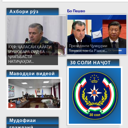
Ахбори рӯз
Бо Пешво
Президенти Ҷумҳурии
КҲФ: ҶАЛАСАИ ҲАЙАТИ
Тоҷикистон ба Раиси...
МУШОВАРА ОИД БА
ҶАМЪБАСТИ
НАТИҶАҲОИ...
30 СОЛИ НАҶОТ
Маводҳои видеоӣ
Мудофиаи
гражданӣ