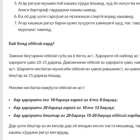
Агар рагҳои мушаки пой кашиш хӯрда бошанд, зуд бо нохун ба о
боиси бартараф гардидани кашиш шавад.
Ба об дар ҳоли сархӯшӣ аз нӯшокиҳои спиртӣ ворид нашавед.
Агар кашиши рагҳо барои шумо зуҳуроти ҳамешагӣ шуд, пас тавс
муроҷиат намоед.
Кай бояд оббозӣ кард?
Замони беҳтарини оббозӣ субҳ ва ё бегоҳ аст. Ҳарорати об набояд аз 
ҳарорати ҳаво 20-25 дараҷа. Давомнокии оббозӣ аз ҳарорати ҳаво, на
аст. Шароити нисбатан муносиби оббозӣ ин ҳавои равшанест, ки шамо
бештар аз 25 дараҷа бошад.
Низоми нисбатан мақбули оббозӣ ин аст:
дар ҳарорати то 18 дараҷа гармӣ аз 6 то 8 дақиқа;
дар ҳарорати 20 дараҷа гармӣ аз 10 то 12 дақиқа;
дар ҳарорати бештар аз 20 дараҷа 15-20 дақиқа оббозӣ кард
Дар ҳоли бештар аз ин меъёр дар об мондан инсон хаста мешавад, та
кашиш хӯрдани рагҳо мегардад.