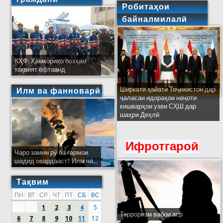
Робитаҳои
байналмилалӣ
КҲФ: Ҳамкориҳо бозҳам
тақвият ёфтаанд
Ширкати ҳайати Тоҷикистон дар
Илм ва фанноварӣ
ҷаласаи идораҳои наҷоти
кишварҳои узви СҲШ дар
шаҳри Деҳлӣ
Ифротгароӣ
Чаро замин рӯ ба гармои
шадид овардааст? Илм чӣ...
Тақвим
ПН
ВТ
СР
ЧТ
ПТ
СБ
ВС
1
2
3
4
5
Терроризм вабои аср
6
7
8
9
10
11
12