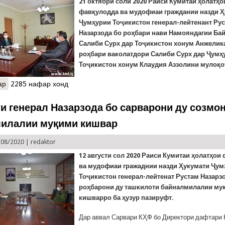
21 октябри соли 2020 Раиси Кумитаи ҳолатҳо
фавқулодда ва мудофиаи граждании назди 
Ҷумҳурии Тоҷикистон генерал-лейтенант Ру
Назарзода бо роҳбари нави Намояндагии Б
Салиби Сурх дар Тоҷикистон хонум Анжелик
роҳбари ваколатдори Салиби Сурх дар Ҷумҳ
Тоҷикистон хонум Клаудия Аззолини мулоқот
ар
о Сарвари тозатаъини Намояндагии Салиби Сурхи Байналмилал 
2285 нафар хонд
и генерал Назарзода бо сарварони ду созмо
илалии муқими кишвар
/08/2020 |
redaktor
12 август
и сол
2020
Раиси Кумитаи ҳолатҳои
ва мудофиаи гражаднии назди Ҳукумати Ҷу
Тоҷикистон генерал-лейтенат Рустам Назарз
роҳбарони ду ташкилоти байналмилалии му
кишварро ба ҳузур пазируфт.
Дар аввал Сарвари КҲФ бо Директори дафтари