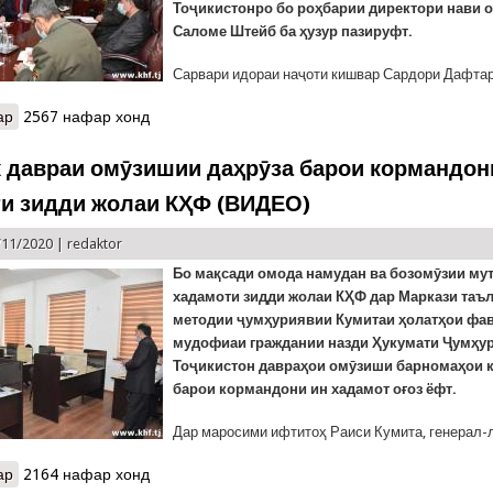
Тоҷикистонро бо роҳбарии директори нави
Саломе Штейб ба ҳузур пазируфт.
Сарвари идораи наҷоти кишвар Сардори Дафта
ар
о Боздиди сарвари тозатаъини намояндагии Швейтсария оид ба 
2567 нафар хонд
к давраи омӯзишии даҳрӯза барои кормандон
и зидди жолаи КҲФ (ВИДЕО)
/11/2020 |
redaktor
Бо мақсади омода
намудан
ва бозомӯзии му
хадамоти зидди жолаи
КҲФ
дар
М
аркази таъ
методии ҷумҳурияв
ии Кумитаи ҳолатҳои фа
мудофиаи граждании назди Ҳукумати Ҷумҳу
Тоҷикистон
давраҳои омӯзиши барномаҳои 
барои кормандони ин хадамот оғоз ёфт.
Дар маросими ифтитоҳ Раиси Кумита, генерал-л
ар
о Оғози як давраи омӯзишии даҳрӯза барои кормандони Хадамо
2164 нафар хонд