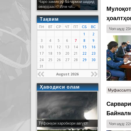
Чаро замин рӯ ба гармои шадид
овардааст? Илм чӣ...
Мулоқот
ҳоалтҳо
Тақвим
ПН
ВТ
СР
ЧТ
ПТ
СБ
ВС
Чоп шуд: 23
1
2
3
4
5
6
7
8
9
10
11
12
13
14
15
16
17
18
19
20
21
22
23
24
25
26
27
28
29
30
31
August 2026
Ҳаводиси олам
Муфассалт
Сарвари
Байналм
Тӯфонҳои харобкори август
Чоп шуд: 22