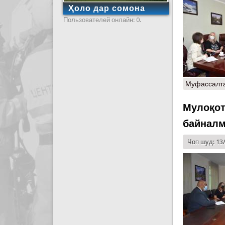
Ҳоло дар сомона
Пользователей онлайн: 0.
Муфассалт
Мулоқот
байналм
Чоп шуд: 13