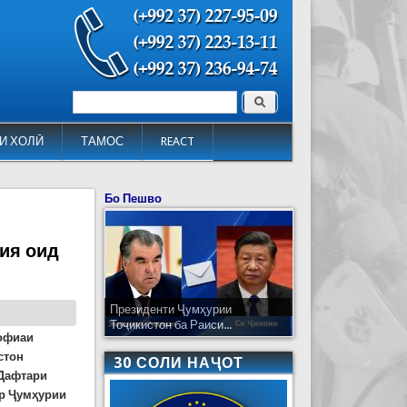
Поиск
Форма поиска
И ХОЛӢ
ТАМОС
REACT
Бо Пешво
ия оид
Президенти Ҷумҳурии
Тоҷикистон ба Раиси...
дофиаи
стон
30 СОЛИ НАҶОТ
 Дафтари
р Ҷумҳурии