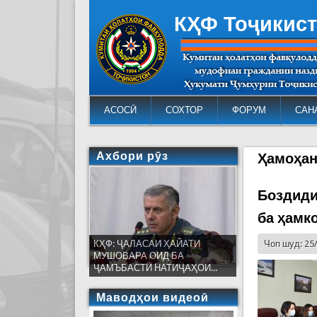
КҲФ Тоҷикис
АСОСӢ
СОХТОР
ФОРУМ
САН
Ахбори рӯз
Ҳамоҳан
Боздиди
ба ҳамк
КҲФ: ҶАЛАСАИ ҲАЙАТИ
Чоп шуд: 25
МУШОВАРА ОИД БА
ҶАМЪБАСТИ НАТИҶАҲОИ...
Маводҳои видеоӣ