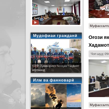
Муфассалт
Мудофиаи гражданӣ
Оғози я
Хадамот
Чоп шуд: 09
КҲФ: Ҳамкориҳо бозҳам тақвият
ёфтаанд
Илм ва фанноварӣ
Муфассалт