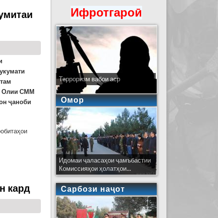
Ифротгароӣ
Кумитаи
и
Ҳукумати
Терроризм вабои аср
стам
и Олии СММ
Омор
он ҷаноби
робитаҳои
оалтҳои фавқулодда
Идомаи ҷаласаҳои ҷамъбастии
Комиссияҳои ҳолатҳои...
н кард
Сарбози наҷот