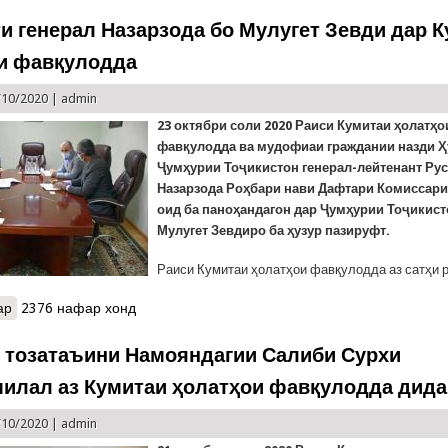
и генерал Назарзода бо Мулугет Зевди дар 
и фавқулодда
/10/2020 |
admin
23 октябри соли 2020 Раиси Кумитаи ҳолатҳо
фавқулодда ва мудофиаи граждании назди 
Ҷумҳурии Тоҷикистон генерал-лейтенант Р
у
Назарзода Роҳбари нави Дафтари Комиссар
оид ба
паноҳандагон
дар Ҷумҳурии Тоҷикист
Мулугет Зевдиро ба ҳузур пазируфт.
Раиси Кумитаи ҳолатҳои фавқулодда аз сатҳи 
ар
о Мулоқоти генерал Назарзода бо Мулугет Зевди дар Кумитаи ҳ
2376 нафар хонд
 тозатаъини Намояндагии Салиби Сурхи
илал аз Кумитаи ҳолатҳои фавқулодда дида
/10/2020 |
admin