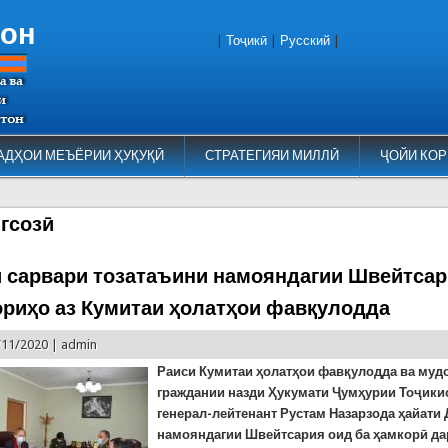
тон
|
Тоҷикӣ
|
Русский
|
АДҲОИ МЕЪЁРИИ ҲУҚУҚӢ
СТРАТЕГИЯИ МИЛЛӢ
ҶОЙИ КОР
гсозӣ
 сарвари тозатаъини намояндагии Швейтсар
ориҳо аз Кумитаи ҳолатҳои фавқулодда
/11/2020 |
admin
Раиси Кумитаи ҳолатҳои фавқулодда ва му
граждании назди Ҳукумати Ҷумҳурии Тоҷики
генерал-лейтенант
Рустам
Назарзода ҳайати
намояндагии
Швейтсария оид ба ҳамкорӣ да