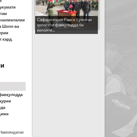
и
Ҳукумати
стам
Сафари кории Раиси Кумитаи
айналмилалии
ҳолатҳои фавқулодда ба
а Шопп ва
вилояти...
урии
 кард.
аз Кумитаи ҳолатҳои фавқулодда дидан кард
ни
 фавқулодда
мҳурии
ода
қими
 Намояндагии