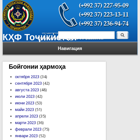
Поиск
КҲФ Тоҷикистон
Форма поиска
Навигация
Бойгонии ҳармоҳа
октября 2023
(34)
сентября 2023
(42)
августа 2023
(48)
июли 2023
(42)
июни 2023
(53)
майи 2023
(51)
апрели 2023
(35)
марти 2023
(36)
феврали 2023
(75)
январи 2023
(52)