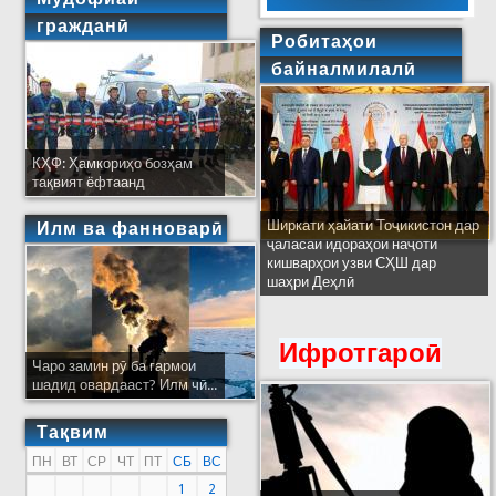
гражданӣ
Робитаҳои
байналмилалӣ
КҲФ: Ҳамкориҳо бозҳам
тақвият ёфтаанд
Ширкати ҳайати Тоҷикистон дар
Илм ва фанноварӣ
ҷаласаи идораҳои наҷоти
кишварҳои узви СҲШ дар
шаҳри Деҳлӣ
Ифротгароӣ
Чаро замин рӯ ба гармои
шадид овардааст? Илм чӣ...
Тақвим
ПН
ВТ
СР
ЧТ
ПТ
СБ
ВС
1
2