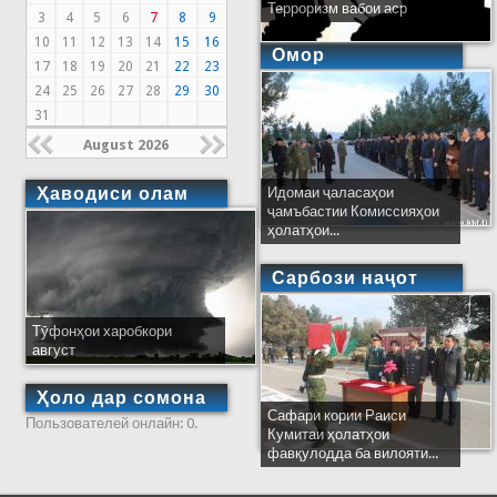
Терроризм вабои аср
3
4
5
6
7
8
9
10
11
12
13
14
15
16
Омор
17
18
19
20
21
22
23
24
25
26
27
28
29
30
31
August 2026
Ҳаводиси олам
Идомаи ҷаласаҳои
ҷамъбастии Комиссияҳои
ҳолатҳои...
Сарбози наҷот
Тӯфонҳои харобкори
август
Ҳоло дар сомона
Сафари кории Раиси
Пользователей онлайн: 0.
Кумитаи ҳолатҳои
фавқулодда ба вилояти...