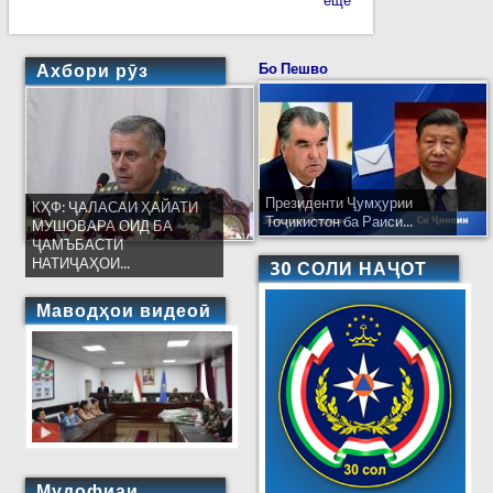
ещё
Ахбори рӯз
Бо Пешво
Президенти Ҷумҳурии
КҲФ: ҶАЛАСАИ ҲАЙАТИ
Тоҷикистон ба Раиси...
МУШОВАРА ОИД БА
ҶАМЪБАСТИ
НАТИҶАҲОИ...
30 СОЛИ НАҶОТ
Маводҳои видеоӣ
Мудофиаи