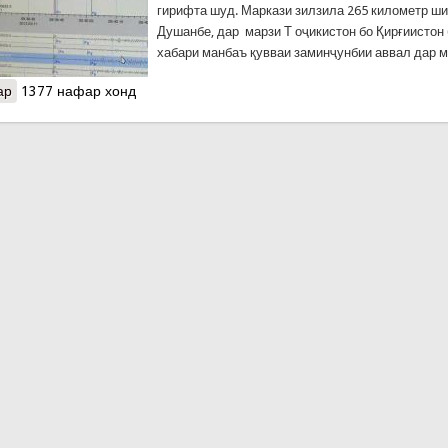
гирифта шуд. Маркази зилзила 265 километр ш
Душанбе, дар марзи Т оҷикистон бо Қирғиистон 
хабари манбаъ қувваи заминҷунбии аввал дар 
ар
о Ду такони замин дар қаламрави кишвар зарфи як дақиқа
1377 нафар хонд