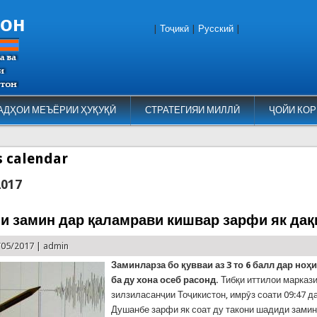
тон
|
Тоҷикӣ
|
Русский
|
АДҲОИ МЕЪЁРИИ ҲУҚУҚӢ
СТРАТЕГИЯИ МИЛЛӢ
ҶОЙИ КОР
es calendar
2017
ни замин дар қаламрави кишвар зарфи як дақ
/05/2017 |
admin
Заминларза бо қувваи аз 3 то 6 балл дар ноҳ
ба ду хона осеб расонд.
Тибқи иттилои марказ
зилзиласанҷии Тоҷикистон, имрӯз соати 09:47 да
Душанбе зарфи як соат ду такони шадиди замин