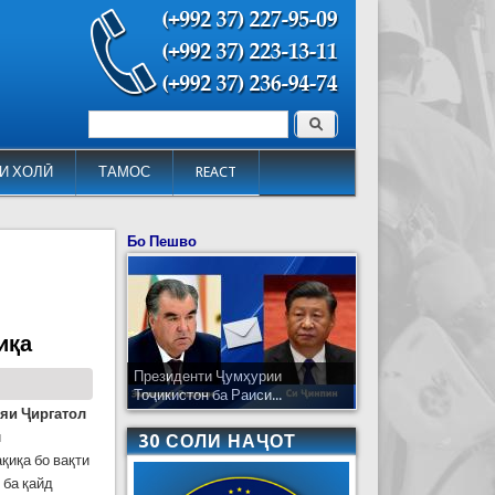
Поиск
Форма поиска
И ХОЛӢ
ТАМОС
REACT
Бо Пешво
иқа
Президенти Ҷумҳурии
Тоҷикистон ба Раиси...
ияи Ҷиргатол
и
30 СОЛИ НАҶОТ
қиқа бо вақти
 ба қайд