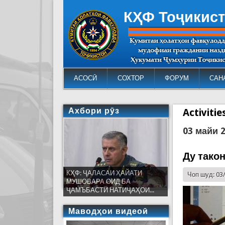
КҲФ Тоҷикис
АСОСӢ
СОХТОР
ФОРУМ
САН
Ахбори рӯз
Activiti
03 майи 
Ду тако
КҲФ: ҶАЛАСАИ ҲАЙАТИ
Чоп шуд: 03
МУШОВАРА ОИД БА
ҶАМЪБАСТИ НАТИҶАҲОИ...
Маводҳои видеоӣ