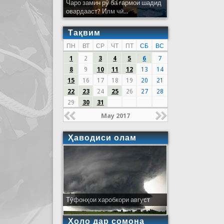
Чаро замин рӯ ба гармои шадид
овардааст? Илм чӣ...
Тақвим
ПН
ВТ
СР
ЧТ
ПТ
СБ
ВС
1
2
3
4
5
6
7
8
9
10
11
12
13
14
15
16
17
18
19
20
21
22
23
24
25
26
27
28
29
30
31
May 2017
Ҳаводиси олам
Тӯфонҳои харобкори август
Ҳоло дар сомона