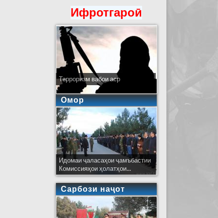
Ифротгароӣ
Терроризм вабои аср
Омор
Идомаи ҷаласаҳои ҷамъбастии
Комиссияҳои ҳолатҳои...
Сарбози наҷот