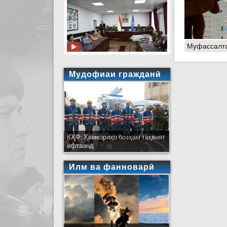
Муфассалт
Мудофиаи гражданӣ
КҲФ: Ҳамкориҳо бозҳам тақвият
ёфтаанд
Илм ва фанноварӣ