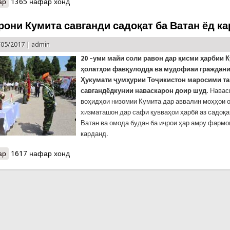
ар
о Рустам Назарзода бо ҳайате аз Тоҷикистон ҷиҳати ширкат да
1365 нафар хонд
рони Кумита савганди садоқат ба Ватан ёд к
/05/2017 |
admin
20 –уми майи соли равон дар қисми ҳарбии 
ҳолатҳои фавқулодда ва мудофиаи граждани
Ҳукумати ҷумҳурии Тоҷикистон маросими т
савгандёдкунии наваскарон доир шуд.
Навас
воҳидҳои низомии Кумита дар аввалин моҳҳои о
хизматашон дар сафи қувваҳои ҳарбӣ аз садоқ
Ватан ва омода будан ба иҷрои ҳар амру фармо
карданд.
ар
о Наваскарони Кумита савганди садоқат ба Ватан ёд карданд
1617 нафар хонд