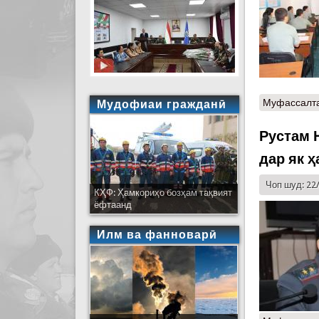
Муфассалт
Мудофиаи гражданӣ
Рустам 
дар як 
Чоп шуд: 22
КҲФ: Ҳамкориҳо бозҳам тақвият
ёфтаанд
Илм ва фанноварӣ