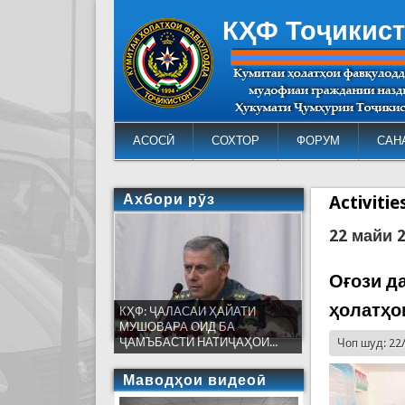
КҲФ Тоҷикис
АСОСӢ
СОХТОР
ФОРУМ
САН
Ахбори рӯз
Activiti
22 майи 
Оғози д
ҳолатҳо
КҲФ: ҶАЛАСАИ ҲАЙАТИ
МУШОВАРА ОИД БА
ҶАМЪБАСТИ НАТИҶАҲОИ...
Чоп шуд: 22
Маводҳои видеоӣ