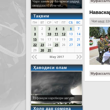
Муфассалт
Чаро замин рӯ ба гармои шадид
овардааст? Илм чӣ...
Наваска
Тақвим
Чоп шуд: 22
ПН
ВТ
СР
ЧТ
ПТ
СБ
ВС
1
2
3
4
5
6
7
8
9
10
11
12
13
14
15
16
17
18
19
20
21
22
23
24
25
26
27
28
29
30
31
May 2017
Ҳаводиси олам
Муфассалт
Тӯфонҳои харобкори август
Ҳоло дар сомона