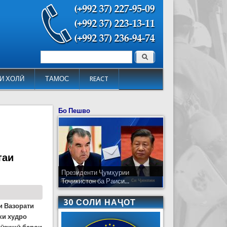
Поиск
Форма поиска
И ХОЛӢ
ТАМОС
REACT
Бо Пешво
таи
Президенти Ҷумҳурии
Тоҷикистон ба Раиси...
30 СОЛИ НАҶОТ
и Вазорати
ки худро