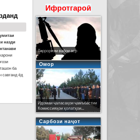
р як ҳамоиши байналмилалӣ вориди Мексика шуд
Ифротгароӣ
арданд
Кумитаи
и назди
антанави
Терроризм вабои аср
карони
ғози
Омор
аташон ба
н савганд ёд
Идомаи ҷаласаҳои ҷамъбастии
Комиссияҳои ҳолатҳои...
Сарбози наҷот