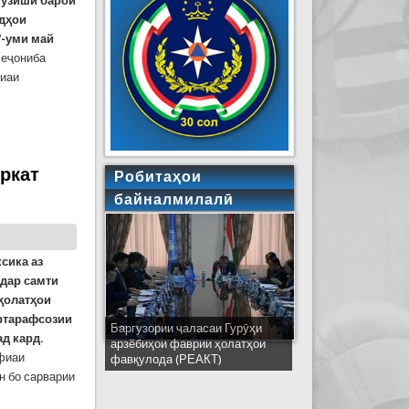
мӯзишӣ барои
идҳои
7-уми май
сеҷониба
фиаи
ҳои фавқулодда
иркат
Робитаҳои
байналмилалӣ
сика аз
дар самти
 ҳолатҳои
ртарафсозии
Баргузории ҷаласаи Гурӯҳи
Ширкати ҳайати Тоҷикистон дар
д кард.
арзёбиҳои фаврии ҳолатҳои
ҷаласаи идораҳои наҷоти
фиаи
фавқулода (РЕАКТ)
кишварҳои узви СҲШ дар
шаҳри Деҳлӣ
н бо сарварии