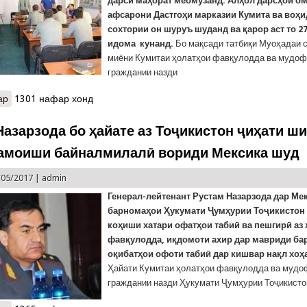
дарси маҳорат меомӯзанд. Алҳол дарсҳои о
афсарони Дастгоҳи марказии Кумита ва воҳ
сохтории он шуруъ шуданд ва қарор аст то 2
идома кунанд.
Бо мақсади татбиқи Муоҳадаи 
миёни Кумитаи ҳолатҳои фавқулодда ва мудо
граждании назди
ар
о Оғози давраҳои нави омӯзишӣ барои афсарони Кумитаи ҳолат
1301 нафар хонд
Назарзода бо ҳайате аз Тоҷикистон ҷиҳати ш
ҳамоиши байналмилалӣ вориди Мексика шуд
/05/2017 |
admin
Генерал-лейтенант Рустам Назарзода дар Мек
барномаҳои Ҳукумати Ҷумҳурии Тоҷикистон 
коҳиши хатари офатҳои табиӣ ва пешгирӣ аз
фавқулодда, иқдомоти ахир дар мавриди ба
оқибатҳои офоти табиӣ дар кишвар нақл хоҳа
Ҳайати Кумитаи ҳолатҳои фавқулодда ва мудо
граждании назди Ҳукумати Ҷумҳурии Тоҷикисто