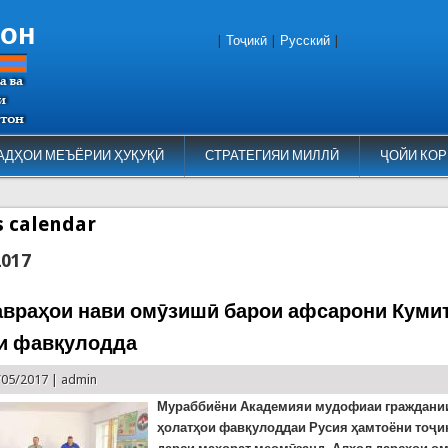
тон
|
Тоҷикӣ
|
Русский
|
АДҲОИ МЕЪЁРИИ ҲУҚУҚӢ
СТРАТЕГИЯИ МИЛЛӢ
ҶОЙИ КОР
es calendar
2017
авраҳои нави омӯзишӣ барои афсарони Куми
и фавқулодда
/05/2017 |
admin
Мураббиёни Академияи мудофиаи граждани
ҳолатҳои фавқулоддаи Русия ҳамтоёни тоҷи