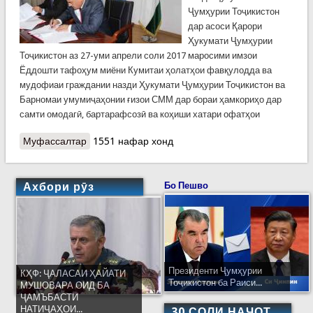
Ҷумҳурии Тоҷикистон
дар асоси Қарори
Ҳукумати Ҷумҳурии
Тоҷикистон аз 27-уми апрели соли 2017 маросими имзои
Ёддошти тафоҳум миёни Кумитаи ҳолатҳои фавқулодда ва
мудофиаи граждании назди Ҳукумати Ҷумҳурии Тоҷикистон ва
Барномаи умумиҷаҳонии ғизои СММ дар бораи ҳамкориҳо дар
самти омодагӣ, бартарафсозӣ ва коҳиши хатари офатҳои
Муфассалтар
о Ёддошти тафоҳум миёни КҲФ ва Барномаи
1551 нафар хонд
умумиҷаҳонии ғизои СММ ба имзо расид
Ахбори рӯз
Бо Пешво
Президенти Ҷумҳурии
КҲФ: ҶАЛАСАИ ҲАЙАТИ
Тоҷикистон ба Раиси...
МУШОВАРА ОИД БА
ҶАМЪБАСТИ
НАТИҶАҲОИ...
30 СОЛИ НАҶОТ