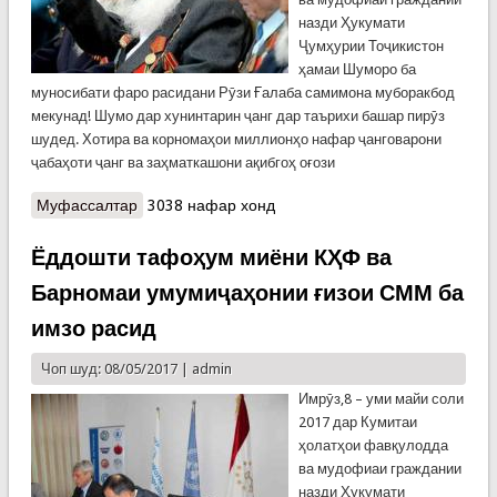
назди Ҳукумати
Ҷумҳурии Тоҷикистон
ҳамаи Шуморо ба
муносибати фаро расидани Рӯзи Ғалаба самимона муборакбод
мекунад! Шумо дар хунинтарин ҷанг дар таърихи башар пирӯз
шудед. Хотира ва корномаҳои миллионҳо нафар ҷанговарони
ҷабаҳоти ҷанг ва заҳматкашони ақибгоҳ оғози
Муфассалтар
о Табрикот ба Рӯзи Ғалаба
3038 нафар хонд
Ёддошти тафоҳум миёни КҲФ ва
Барномаи умумиҷаҳонии ғизои СММ ба
имзо расид
Чоп шуд: 08/05/2017 |
admin
Имрӯз,8 – уми майи соли
2017 дар Кумитаи
ҳолатҳои фавқулодда
ва мудофиаи граждании
назди Ҳукумати