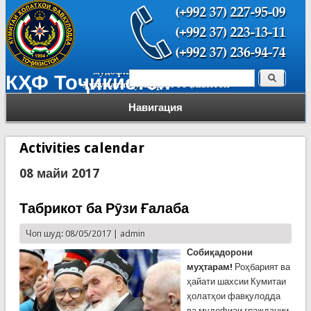
Поиск
КҲФ Тоҷикистон
Форма поиска
Навигация
Activities calendar
08 майи 2017
Табрикот ба Рӯзи Ғалаба
Чоп шуд: 08/05/2017 |
admin
Собиқадорони
муҳтарам!
Роҳбарият ва
ҳайати шахсии Кумитаи
ҳолатҳои фавқулодда
ва мудофиаи граждании