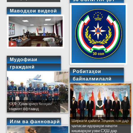
Маводҳои видеоӣ
Мудофиаи
гражданӣ
Робитаҳои
байналмилалӣ
КҲФ: Ҳамкориҳо бозҳам
тақвият ёфтаанд
Ширкати ҳайати Тоҷикистон дар
Илм ва фанноварӣ
ҷаласаи идораҳои наҷоти
кишварҳои узви СҲШ дар