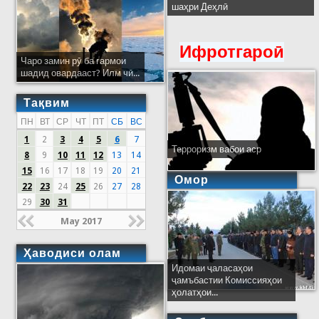
шаҳри Деҳлӣ
Ифротгароӣ
Чаро замин рӯ ба гармои
шадид овардааст? Илм чӣ...
Тақвим
ПН
ВТ
СР
ЧТ
ПТ
СБ
ВС
1
2
3
4
5
6
7
Терроризм вабои аср
8
9
10
11
12
13
14
15
16
17
18
19
20
21
Омор
22
23
24
25
26
27
28
29
30
31
May 2017
Ҳаводиси олам
Идомаи ҷаласаҳои
ҷамъбастии Комиссияҳои
ҳолатҳои...