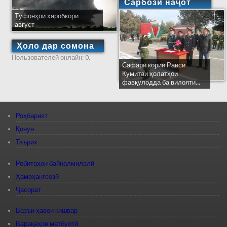
Сарбози наҷот
Тӯфонҳои харобкори
август
Ҳоло дар сомона
Пользователей онлайн: 0.
Сафари кории Раиси
Кумитаи ҳолатҳои
фавқулодда ба вилояти...
Роҳбарият
Қонун
Таърих
Робитаҳои байналмилалӣ
Ҳамоҳангсозӣ
Ҷасорат
Вазъи ҳавои кишвар
Варақаҳои матбуотӣ