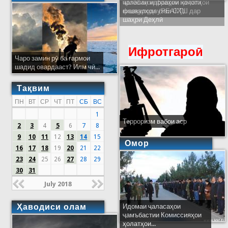
ҷаласаи идораҳои наҷоти
кишварҳои узви СҲШ дар
шаҳри Деҳлӣ
Ифротгароӣ
Чаро замин рӯ ба гармои
шадид овардааст? Илм чӣ...
Тақвим
ПН
ВТ
СР
ЧТ
ПТ
СБ
ВС
1
Терроризм вабои аср
2
3
4
5
6
7
8
9
10
11
12
13
14
15
Омор
16
17
18
19
20
21
22
23
24
25
26
27
28
29
30
31
July 2018
Ҳаводиси олам
Идомаи ҷаласаҳои
ҷамъбастии Комиссияҳои
ҳолатҳои...