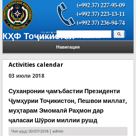
Поиск
КҲФ Тоҷикистон
Форма поиска
Навигация
Activities calendar
03 июли 2018
Суханронии ҷамъбастии Президенти
Ҷумҳурии Тоҷикистон, Пешвои миллат,
муҳтарам Эмомалӣ Раҳмон дар
ҷаласаи Шӯрои миллии рушд
Чоп шуд: 03/07/2018 |
admin