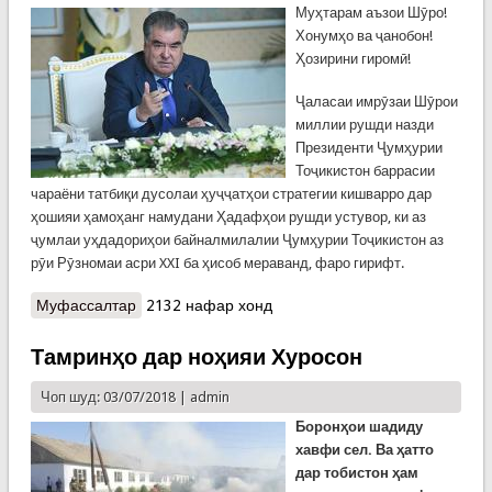
Муҳтарам аъзои Шӯро!
Хонумҳо ва ҷанобон!
Ҳозирини гиромӣ!
Ҷаласаи имрӯзаи Шӯрои
миллии рушди назди
Президенти Ҷумҳурии
Тоҷикистон баррасии
чараёни татбиқи дусолаи ҳуҷҷатҳои стратегии кишварро дар
ҳошияи ҳамоҳанг намудани Ҳадафҳои рушди устувор, ки аз
ҷумлаи уҳдадориҳои байналмилалии Ҷумҳурии Тоҷикистон аз
рӯи Рӯзномаи асри XXI ба ҳисоб мераванд, фаро гирифт.
Муфассалтар
о Суханронии ҷамъбастии Президенти
2132 нафар хонд
Ҷумҳурии Тоҷикистон, Пешвои миллат,
муҳтарам Эмомалӣ Раҳмон дар ҷаласаи Шӯрои
Тамринҳо дар ноҳияи Хуросон
миллии рушд
Чоп шуд: 03/07/2018 |
admin
Боронҳои шадиду
хавфи сел. Ва ҳатто
дар тобистон ҳам