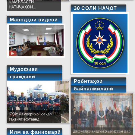
ҶАМЪБАСТИ
НАТИҶАҲОИ...
30 СОЛИ НАҶОТ
Маводҳои видеоӣ
Мудофиаи
гражданӣ
Робитаҳои
байналмилалӣ
КҲФ: Ҳамкориҳо бозҳам
тақвият ёфтаанд
Ширкати ҳайати Тоҷикистон дар
Илм ва фанноварӣ