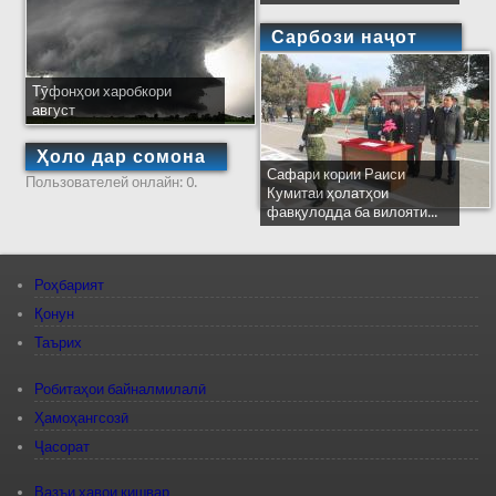
Сарбози наҷот
Тӯфонҳои харобкори
август
Ҳоло дар сомона
Сафари кории Раиси
Пользователей онлайн: 0.
Кумитаи ҳолатҳои
фавқулодда ба вилояти...
Роҳбарият
Қонун
Таърих
Робитаҳои байналмилалӣ
Ҳамоҳангсозӣ
Ҷасорат
Вазъи ҳавои кишвар