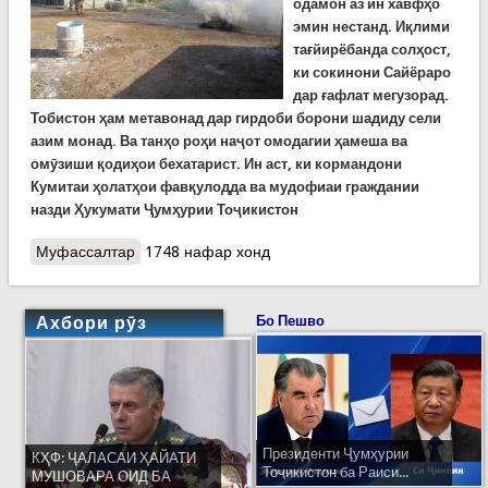
одамон аз ин хавфҳо
эмин нестанд. Иқлими
тағйирёбанда солҳост,
ки сокинони Сайёраро
дар ғафлат мегузорад.
Тобистон ҳам метавонад дар гирдоби борони шадиду сели
азим монад. Ва танҳо роҳи наҷот омодагии ҳамеша ва
омӯзиши қодиҳои бехатарист. Ин аст, ки кормандони
Кумитаи ҳолатҳои фавқулодда ва мудофиаи граждании
назди Ҳукумати Ҷумҳурии Тоҷикистон
Муфассалтар
о Тамринҳо дар ноҳияи Хуросон
1748 нафар хонд
Ахбори рӯз
Бо Пешво
Президенти Ҷумҳурии
КҲФ: ҶАЛАСАИ ҲАЙАТИ
Тоҷикистон ба Раиси...
МУШОВАРА ОИД БА