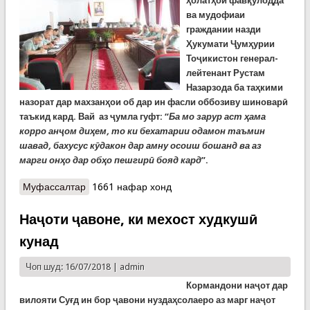
ҳолатҳои фавқулодда
ва мудофиаи
граждании назди
Ҳукумати Ҷумҳурии
Тоҷикистон генерал-
лейтенант Рустам
Назарзода ба таҳкими
назорат дар махзанҳои об дар ин фасли оббозиву шиноварӣ
таъкид кард. Вай аз ҷумла гуфт: “
Ба мо зарур аст ҳама
корро анҷом диҳем, то ки бехатарии одамон таъмин
шавад, бахусус кӯдакон дар амну осоиш бошанд ва аз
марги онҳо дар обҳо пешгирӣ бояд кард
”.
Муфассалтар
о Кумитаи ҳолатҳои фавқулодда фаъолияти
1661 нафар хонд
нимсолаи худро ҷамъбаст кард
Наҷоти ҷавоне, ки мехост худкушӣ
кунад
Чоп шуд: 16/07/2018 |
admin
Кормандони наҷот дар
вилояти Суғд ин бор ҷавони нуздаҳсолаеро аз марг наҷот