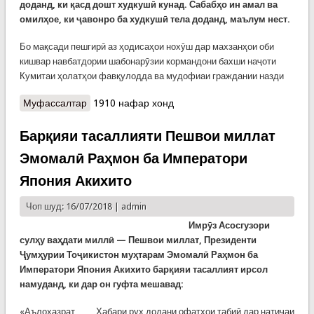
доданд, ки қасд дошт худкушӣ кунад. Сабабҳо ин амал ва
омилҳое, ки ҷавонро ба худкушӣ тела доданд, маълум нест.
Бо мақсади пешгирӣ аз ҳодисаҳои нохӯш дар махзанҳои оби
кишвар навбатдории шабонарӯзии кормандони бахши наҷоти
Кумитаи ҳолатҳои фавқулодда ва мудофиаи граждании назди
Муфассалтар
о Наҷоти ҷавоне, ки мехост худкушӣ кунад
1910 нафар хонд
Барқияи тасаллияти Пешвои миллат
Эмомалӣ Раҳмон ба Императори
Япония Акихито
Чоп шуд: 16/07/2018 |
admin
Имрӯз Асосгузори
сулҳу ваҳдати миллӣ — Пешвои миллат, Президенти
Ҷумҳурии Тоҷикистон муҳтарам Эмомалӣ Раҳмон ба
Императори Япония Акихито барқияи тасаллият ирсол
намуданд, ки дар он гуфта мешавад:
«Аълоҳазрат, Хабари рух додани офатҳои табиӣ дар натиҷаи