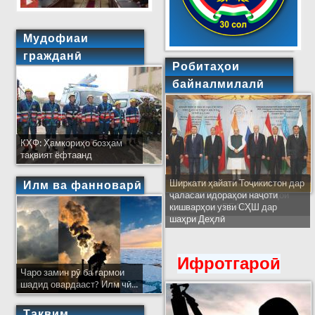
Мудофиаи
гражданӣ
Робитаҳои
байналмилалӣ
КҲФ: Ҳамкориҳо бозҳам
тақвият ёфтаанд
Ширкати ҳайати Тоҷикистон дар
Илм ва фанноварӣ
ҷаласаи идораҳои наҷоти
кишварҳои узви СҲШ дар
шаҳри Деҳлӣ
Ифротгароӣ
Чаро замин рӯ ба гармои
шадид овардааст? Илм чӣ...
Тақвим