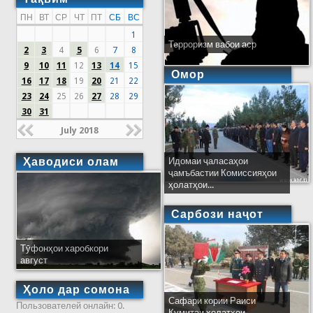
ПН
ВТ
СР
ЧТ
ПТ
СБ
ВС
1
Терроризм вабои аср
2
3
4
5
6
7
8
9
10
11
12
13
14
15
Омор
16
17
18
19
20
21
22
23
24
25
26
27
28
29
30
31
July 2018
Ҳаводиси олам
Идомаи ҷаласаҳои
ҷамъбастии Комиссияҳои
ҳолатҳои...
Сарбози наҷот
Тӯфонҳои харобкори
август
Ҳоло дар сомона
Сафари кории Раиси
Пользователей онлайн: 0.
Кумитаи ҳолатҳои