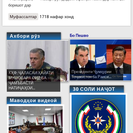
боришот дар
Муфассалтар
о Барқияи тасаллияти Пешвои миллат Эмомалӣ
1718 нафар хонд
Раҳмон ба Императори Япония Акихито
Ахбори рӯз
Бо Пешво
Президенти Ҷумҳурии
КҲФ: ҶАЛАСАИ ҲАЙАТИ
Тоҷикистон ба Раиси...
МУШОВАРА ОИД БА
ҶАМЪБАСТИ
НАТИҶАҲОИ...
30 СОЛИ НАҶОТ
Маводҳои видеоӣ