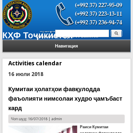
Поиск
КҲФ Тоҷикистон
Форма поиска
Навигация
Activities calendar
16 июли 2018
Кумитаи ҳолатҳои фавқулодда
фаъолияти нимсолаи худро ҷамъбаст
кард
Чоп шуд: 16/07/2018 |
admin
Раиси Кумитаи