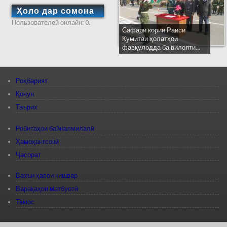
Ҳоло дар сомона
Пользователей онлайн: 0.
Сафари кории Раиси
Кумитаи ҳолатҳои
фавқулодда ба вилояти...
Роҳбарият
Қонун
Таърих
Робитаҳои байналмилалӣ
Ҳамоҳангсозӣ
Ҷасорат
Вазъи ҳавои кишвар
Варақаҳои матбуотӣ
Тамос