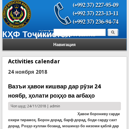
Поиск
КҲФ Тоҷикистон
Форма поиска
Навигация
Activities calendar
24 ноября 2018
Вазъи ҳавои кишвар дар рӯзи 24
ноябр, ҳолати роҳҳо ва ағбаҳо
Чоп шуд: 24/11/2018 |
admin
Ҳавои борониву сарди
охири тирамоҳ. Борон дорад, барф дорад, боди сарду сахт
дорад. Роҳҳо куллан бозанд, мошинҳо бо низоми қаблӣ дар