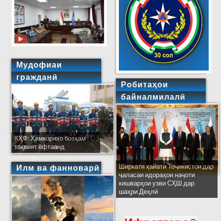
Мудофиаи
гражданӣ
Робитаҳои
байналмилалӣ
КҲФ: Ҳамкориҳо бозҳам
тақвият ёфтаанд
Ширкати ҳайати Тоҷикистон дар
Илм ва фанноварӣ
ҷаласаи идораҳои наҷоти
кишварҳои узви СҲШ дар
шаҳри Деҳлӣ