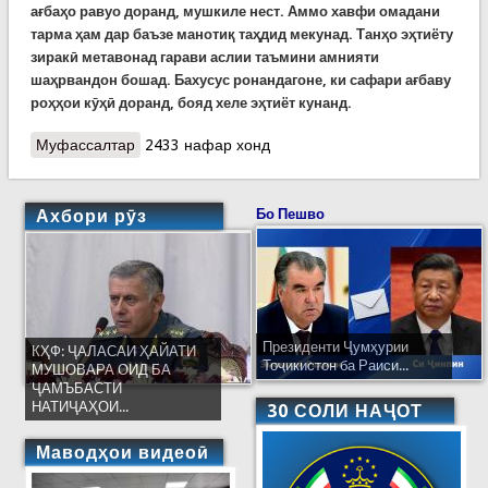
ағбаҳо равуо доранд, мушкиле нест. Аммо хавфи омадани
тарма ҳам дар баъзе манотиқ таҳдид мекунад. Танҳо эҳтиёту
зиракӣ метавонад гарави аслии таъмини амнияти
шаҳрвандон бошад. Бахусус ронандагоне, ки сафари ағбаву
роҳҳои кӯҳӣ доранд, бояд хеле эҳтиёт кунанд.
Муфассалтар
о Вазъи ҳавои кишвар дар рӯзи 24 ноябр, ҳолати
2433 нафар хонд
роҳҳо ва ағбаҳо
Ахбори рӯз
Бо Пешво
Президенти Ҷумҳурии
КҲФ: ҶАЛАСАИ ҲАЙАТИ
Тоҷикистон ба Раиси...
МУШОВАРА ОИД БА
ҶАМЪБАСТИ
НАТИҶАҲОИ...
30 СОЛИ НАҶОТ
Маводҳои видеоӣ