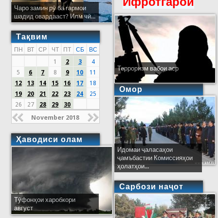
Ифротгароӣ
Чаро замин рӯ ба гармои
шадид овардааст? Илм чӣ...
Тақвим
ПН
ВТ
СР
ЧТ
ПТ
СБ
ВС
1
2
3
4
Терроризм вабои аср
5
6
7
8
9
10
11
12
13
14
15
16
17
18
Омор
19
20
21
22
23
24
25
26
27
28
29
30
November 2018
Ҳаводиси олам
Идомаи ҷаласаҳои
ҷамъбастии Комиссияҳои
ҳолатҳои...
Сарбози наҷот
Тӯфонҳои харобкори
август